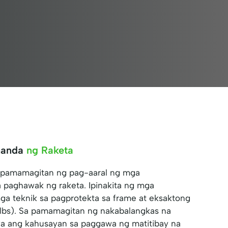
handa
ng Raketa
 pamamagitan ng pag-aaral ng mga
 paghawak ng raketa. Ipinakita ng mga
ga teknik sa pagprotekta sa frame at eksaktong
bs). Sa pamamagitan ng nakabalangkas na
ya ang kahusayan sa paggawa ng matitibay na