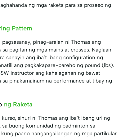
paghahanda ng mga raketa para sa proseso ng
ring Pattern
pagsasanay, pinag-aralan ni Thomas ang
 sa pagitan ng mga mains at crosses. Naglaan
ra sanayin ang iba’t ibang configuration ng
natili ang pagkakapare-pareho ng pound (lbs).
BSW instructor ang kahalagahan ng bawat
a sa pinakamainam na performance at tibay ng
yo
ng Raketa
kurso, sinuri ni Thomas ang iba’t ibang uri ng
t sa buong komunidad ng badminton sa
ya kung paano nangangailangan ng mga partikular