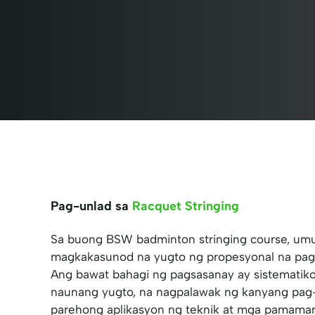
Pag-unlad sa
Racquet Stringing
Sa buong BSW badminton stringing course, um
magkakasunod na yugto ng propesyonal na pagpa
Ang bawat bahagi ng pagsasanay ay sistematik
naunang yugto, na nagpalawak ng kanyang pag
parehong aplikasyon ng teknik at mga pamamara