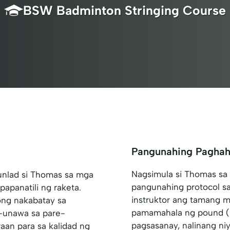
BSW Badminton Stringing Course
Pangunahing Pagha
Nagsimula si Thomas sa
unlad si Thomas sa mga
pangunahing protocol sa
panatili ng raketa.
instruktor ang tamang m
ong nakabatay sa
pamamahala ng pound (l
-unawa sa pare-
pagsasanay, nalinang ni
an para sa kalidad ng