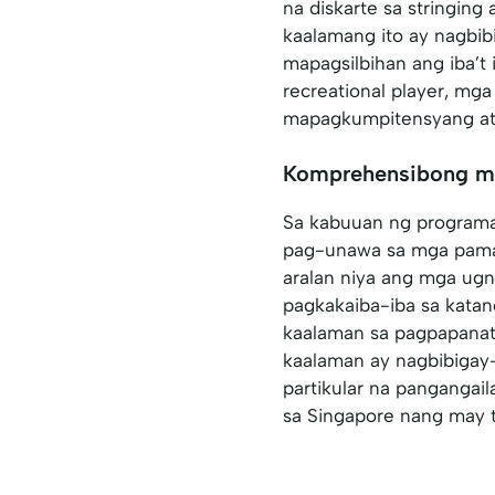
na diskarte sa stringing
kaalamang ito ay nagbi
mapagsilbihan ang iba’t
recreational player, mg
mapagkumpitensyang atl
Komprehensibong m
Sa kabuuan ng programa
pag-unawa sa mga paman
aralan niya ang mga ug
pagkakaiba-iba sa kata
kaalaman sa pagpapanati
kaalaman ay nagbibigay
partikular na pangangai
sa Singapore nang may 