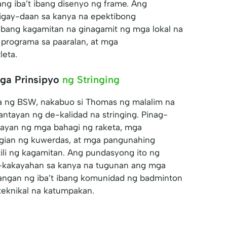
 ang iba’t ibang disenyo ng frame. Ang
bigay-daan sa kanya na epektibong
 ibang kagamitan na ginagamit ng mga lokal na
a programa sa paaralan, at mga
eta.
ga Prinsipyo
ng Stringing
 ng BSW, nakabuo si Thomas ng malalim na
tayan ng de-kalidad na stringing. Pinag-
nayan ng mga bahagi ng raketa, mga
ngian ng kuwerdas, at mga pangunahing
li ng kagamitan. Ang pundasyong ito ng
-kakayahan sa kanya na tugunan ang mga
langan ng iba’t ibang komunidad ng badminton
teknikal na katumpakan.