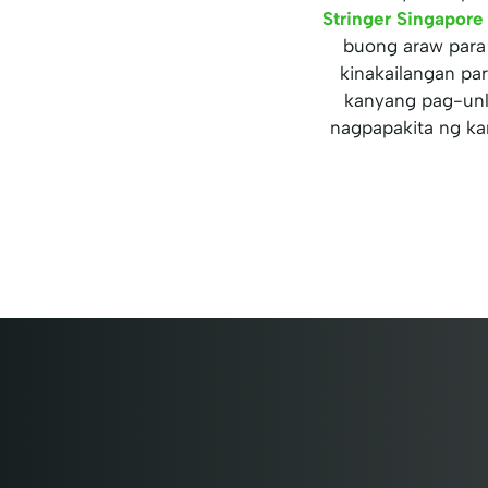
Stringer Singapor
buong araw para 
kinakailangan pa
kanyang pag-unla
nagpapakita ng ka