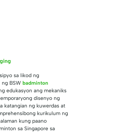
nging
sipyo sa likod ng
on ng BSW
badminton
ng edukasyon ang mekaniks
ntemporaryong disenyo ng
a katangian ng kuwerdas at
omprehensibong kurikulum ng
aalaman kung paano
minton sa Singapore sa