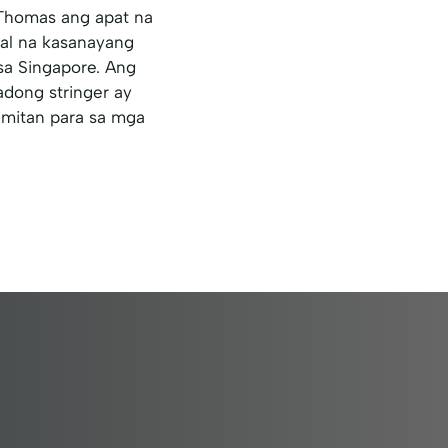
 Thomas ang apat na
kal na kasanayang
sa Singapore. Ang
adong stringer ay
amitan para sa mga