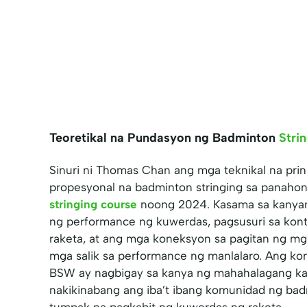
Teoretikal na Pundasyon ng Badminton
Stri
Sinuri ni Thomas Chan ang mga teknikal na prin
propesyonal na badminton stringing sa panah
stringing course
noong 2024. Kasama sa kanya
ng performance ng kuwerdas, pagsusuri sa ko
raketa, at ang mga koneksyon sa pagitan ng mg
mga salik sa performance ng manlalaro. Ang k
BSW ay nagbigay sa kanya ng mahahalagang k
nakikinabang ang iba’t ibang komunidad ng bad
tumpak na pagkabit ng kuwerdas ng raketa.