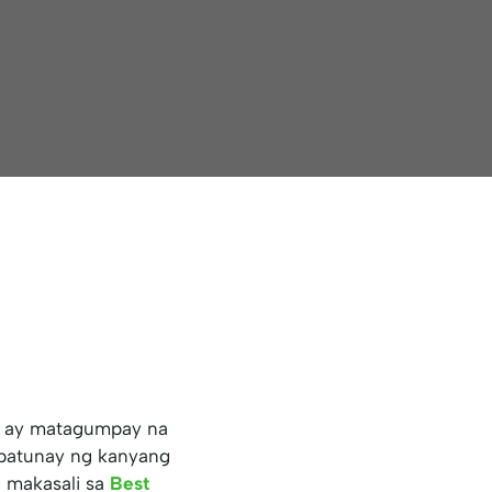
e, ay matagumpay na
patunay ng kanyang
 makasali sa
Best