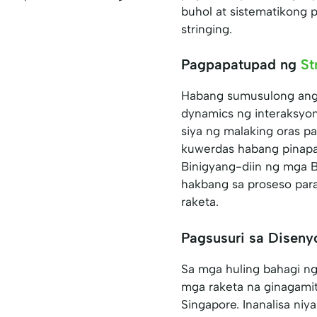
buhol at sistematikong 
stringing.
Pagpapatupad ng
St
Habang sumusulong ang 
dynamics ng interaksyon
siya ng malaking oras pa
kuwerdas habang pinapa
Binigyang-diin ng mga 
hakbang sa proseso par
raketa.
Pagsusuri sa Disen
Sa mga huling bahagi ng 
mga raketa na ginagami
Singapore. Inanalisa ni