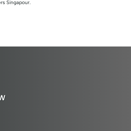
ers Singapour.
SW