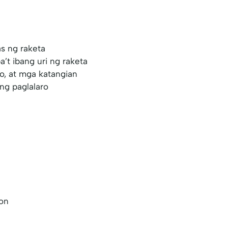
s ng raketa
’t ibang uri ng raketa
o, at mga katangian
 ng paglalaro
ton