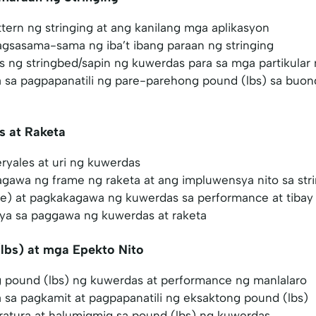
ern ng stringing at ang kanilang mga aplikasyon
agsasama-sama ng iba’t ibang paraan ng stringing
 ng stringbed/sapin ng kuwerdas para sa mga partikular na
a pagpapanatili ng pare-parehong pound (lbs) sa buong
s at Raketa
ryales at uri ng kuwerdas
awa ng frame ng raketa at ang impluwensya nito sa str
e) at pagkakagawa ng kuwerdas sa performance at tibay
ya sa paggawa ng kuwerdas at raketa
lbs) at mga Epekto Nito
 pound (lbs) ng kuwerdas at performance ng manlalaro
a pagkamit at pagpapanatili ng eksaktong pound (lbs)
atura at halumigmig sa pound (lbs) ng kuwerdas