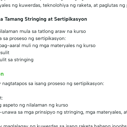
ales ng kuwerdas, teknolohiya ng raketa, at paglutas ng
sa Tamang Stringing at Sertipikasyon
ilalaman mula sa tatlong araw na kurso
 sa proseso ng sertipikasyon:
ag-aaral muli ng mga materyales ng kurso
sulit
lit sa stringing
on
 nagtatapos sa isang proseso ng sertipikasyon:
t:
g aspeto ng nilalaman ng kurso
unawa sa mga prinsipyo ng stringing, mga materyales, a
y maglalagay ng kuwerdas sa isang raketa habang inoob