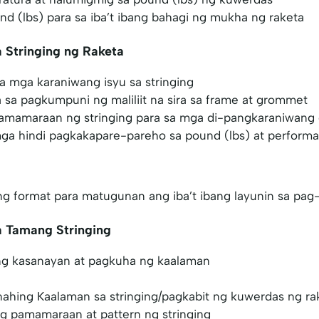
d (lbs) para sa iba’t ibang bahagi ng mukha ng raketa
 Stringing ng Raketa
a mga karaniwang isyu sa stringing
a pagkumpuni ng maliliit na sira sa frame at grommet
mamaraan ng stringing para sa mga di-pangkaraniwang 
ga hindi pagkakapare-pareho sa pound (lbs) at perform
ng format para matugunan ang iba’t ibang layunin sa pag-
a Tamang Stringing
ng kasanayan at pagkuha ng kaalaman
ahing Kaalaman sa stringing/pagkabit ng kuwerdas ng ra
g pamamaraan at pattern ng stringing