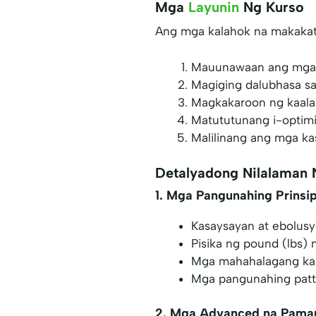
Mga
Layunin
Ng Kurso
Ang mga kalahok na makakata
Mauunawaan ang mga p
Magiging dalubhasa sa
Magkakaroon ng kaalam
Matututunang i-optimiz
Malilinang ang mga ka
Detalyadong Nilalaman 
1. Mga Pangunahing Prinsip
Kasaysayan at ebolusy
Pisika ng pound (lbs)
Mga mahahalagang kas
Mga pangunahing patte
2. Mga Advanced na Pamam