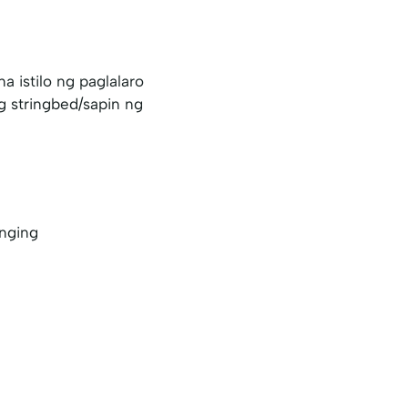
 istilo ng paglalaro
 stringbed/sapin ng
inging