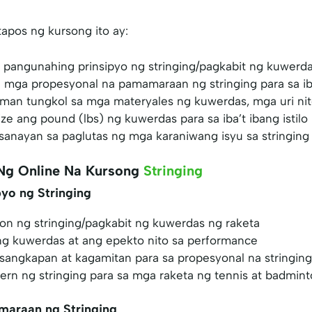
pos ng kursong ito ay:
angunahing prinsipyo ng stringing/pagkabit ng kuwerda
 mga propesyonal na pamamaraan ng stringing para sa iba
an tungkol sa mga materyales ng kuwerdas, mga uri nit
e ang pound (lbs) ng kuwerdas para sa iba’t ibang istilo
sanayan sa paglutas ng mga karaniwang isyu sa stringing
Ng Online Na Kursong
Stringing
yo ng Stringing
on ng stringing/pagkabit ng kuwerdas ng raketa
 ng kuwerdas at ang epekto nito sa performance
angkapan at kagamitan para sa propesyonal na stringing
rn ng stringing para sa mga raketa ng tennis at badmin
araan ng Stringing