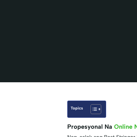
Topics
Propesyonal Na
Online 
Nag-aalok ang Best Stringer