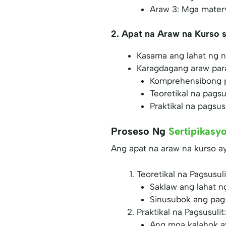
Araw 3: Mga matery
2. Apat na Araw na Kurso 
Kasama ang lahat ng n
Karagdagang araw para
Komprehensibong p
Teoretikal na pagsu
Praktikal na pagsusu
Proseso Ng
Sertipikasy
Ang apat na araw na kurso ay
Teoretikal na Pagsusuli
Saklaw ang lahat n
Sinusubok ang pag-
Praktikal na Pagsusulit:
Ang mga kalahok a