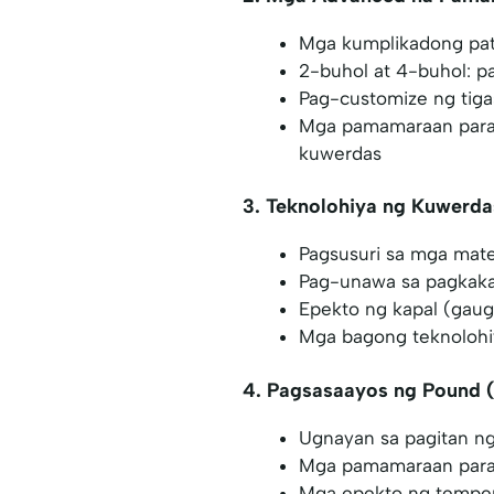
Mga kumplikadong patt
2-buhol at 4-buhol: p
Pag-customize ng tigas
Mga pamamaraan para s
kuwerdas
3. Teknolohiya ng Kuwerda
Pagsusuri sa mga mate
Pag-unawa sa pagkakag
Epekto ng kapal (gaug
Mga bagong teknolohi
4. Pagsasaayos ng Pound (
Ugnayan sa pagitan ng
Mga pamamaraan para s
Mga epekto ng temper