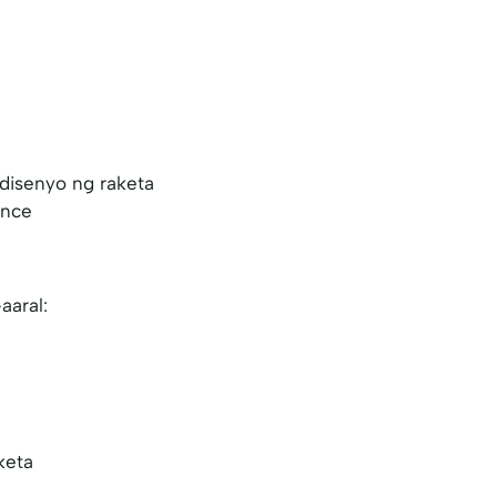
disenyo ng raketa
ance
aaral:
keta