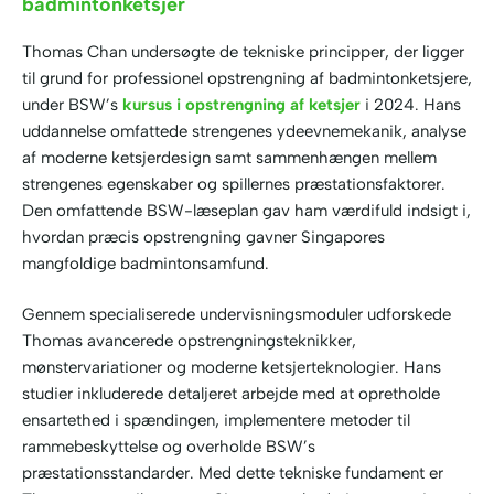
badmintonketsjer
Thomas Chan undersøgte de tekniske principper, der ligger
til grund for professionel opstrengning af badmintonketsjere,
under BSW’s
kursus i opstrengning af ketsjer
i 2024. Hans
uddannelse omfattede strengenes ydeevnemekanik, analyse
af moderne ketsjerdesign samt sammenhængen mellem
strengenes egenskaber og spillernes præstationsfaktorer.
Den omfattende BSW-læseplan gav ham værdifuld indsigt i,
hvordan præcis opstrengning gavner Singapores
mangfoldige badmintonsamfund.
Gennem specialiserede undervisningsmoduler udforskede
Thomas avancerede opstrengningsteknikker,
mønstervariationer og moderne ketsjerteknologier. Hans
studier inkluderede detaljeret arbejde med at opretholde
ensartethed i spændingen, implementere metoder til
rammebeskyttelse og overholde BSW’s
præstationsstandarder. Med dette tekniske fundament er