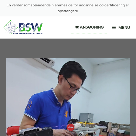
Hop
En verdensomspændende hjemmeside for uddannelse og certificering af
til
opstrengere
indhold
ANSØGNING
MENU