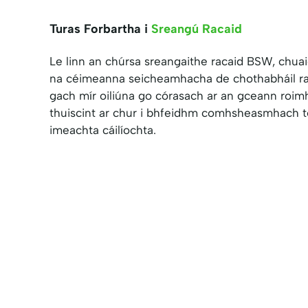
Turas Forbartha i
Sreangú Racaid
Le linn an chúrsa sreangaithe racaid BSW, chua
na céimeanna seicheamhacha de chothabháil rac
gach mír oiliúna go córasach ar an gceann roimh
thuiscint ar chur i bhfeidhm comhsheasmhach t
imeachta cáilíochta.