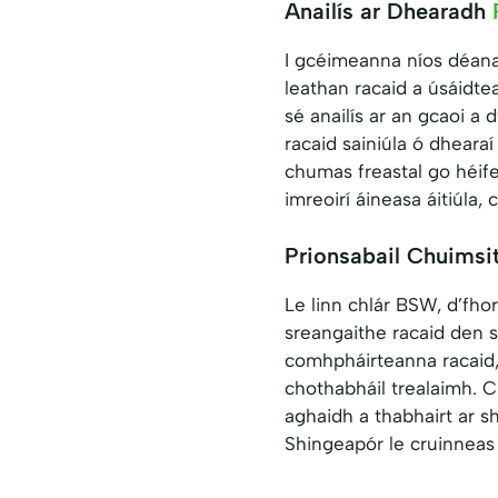
Anailís ar Dhearadh
I gcéimeanna níos déana
leathan racaid a úsáidt
sé anailís ar an gcaoi a
racaid sainiúla ó dheara
chumas freastal go héif
imreoirí áineasa áitiúla, 
Prionsabail Chuims
Le linn chlár BSW, d’fho
sreangaithe racaid den s
comhpháirteanna racaid, 
chothabháil trealaimh. 
aghaidh a thabhairt ar s
Shingeapór le cruinneas t