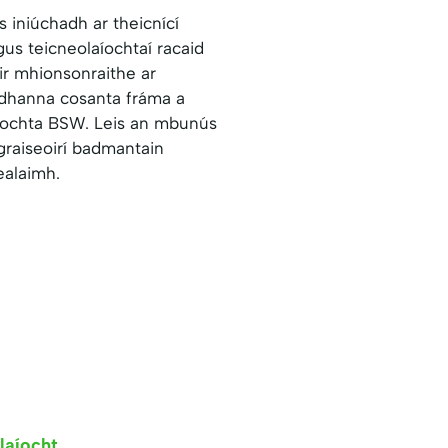
s iniúchadh ar theicnící
gus teicneolaíochtaí racaid
ir mhionsonraithe ar
dhanna cosanta fráma a
míochta BSW. Leis an mbunús
graiseoirí badmantain
ealaimh.
aíocht