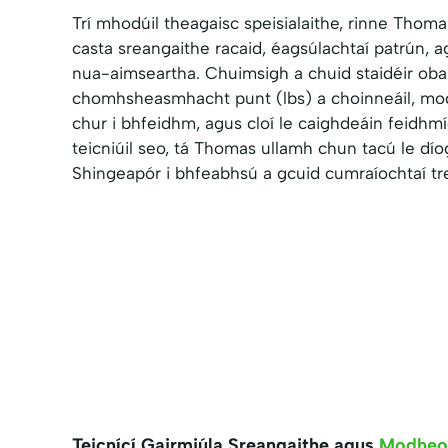
Trí mhodúil theagaisc speisialaithe, rinne Thoma
casta sreangaithe racaid, éagsúlachtaí patrún, a
nua-aimseartha. Chuimsigh a chuid staidéir oba
chomhsheasmhacht punt (lbs) a choinneáil, mo
chur i bhfeidhm, agus cloí le caighdeáin feidh
teicniúil seo, tá Thomas ullamh chun tacú le dío
Shingeapór i bhfeabhsú a gcuid cumraíochtaí tr
Teicnící Gairmiúla Sreangaithe agus
Modheol