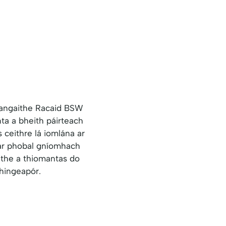
eangaithe Racaid BSW
nta a bheith páirteach
 ceithre lá iomlána ar
l ar phobal gníomhach
ithe a thiomantas do
Shingeapór.