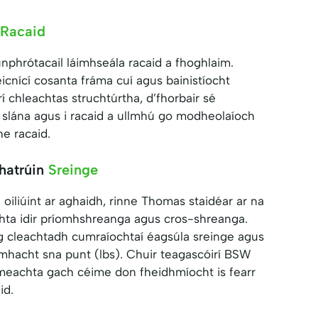
Racaid
nphrótacail láimhseála racaid a fhoghlaim.
eicnící cosanta fráma cuí agus bainistíocht
rí chleachtas struchtúrtha, d’fhorbair sé
d slána agus i racaid a ullmhú go modheolaíoch
e racaid.
hatrúin
Sreinge
 oiliúint ar aghaidh, rinne Thomas staidéar ar na
chta idir príomhshreanga agus cros-shreanga.
g cleachtadh cumraíochtaí éagsúla sreinge agus
hacht sna punt (lbs). Chuir teagascóirí BSW
meachta gach céime don fheidhmíocht is fearr
id.