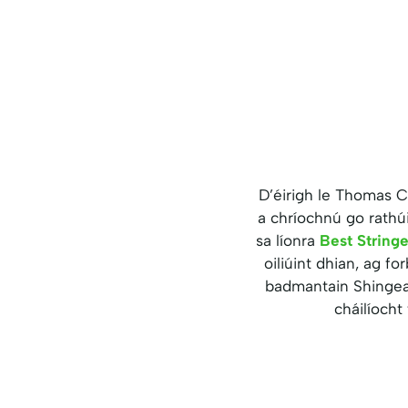
D’éirigh le Thomas 
a chríochnú go rathúi
sa líonra
Best String
oiliúint dhian, ag f
badmantain Shingeap
cháilíocht