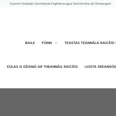
Skip
Suíomh Gréasáin Domhanda Foghlama agus Deimhnithe do Shreangóirí
to
content
BAILE
FÚINN
TEASTAS TEANNÁLA RAICÉID 
EOLAS IS DÉANAÍ AR THEANNÁIL RAICÉID
LIOSTA SREANGÓI