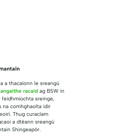
mantain
a a thacaíonn le sreangú
eangaithe racaid
ag BSW in
 feidhmíochta sreinge,
s na comhghaolta idir
reoirí. Thug curaclam
gcaoi a dtéann sreangú
ntain Shingeapór.