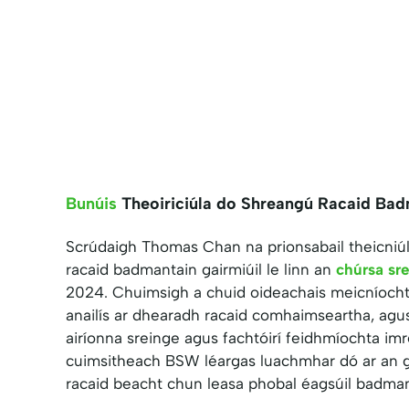
Bunúis
Theoiriciúla do Shreangú Racaid Bad
Scrúdaigh Thomas Chan na prionsabail theicniúl
racaid badmantain gairmiúil le linn an
chúrsa sr
2024. Chuimsigh a chuid oideachais meicníocht
anailís ar dhearadh racaid comhaimseartha, agu
airíonna sreinge agus fachtóirí feidhmíochta im
cuimsitheach BSW léargas luachmhar dó ar an 
racaid beacht chun leasa phobal éagsúil badma