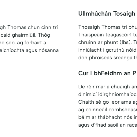
Ullmhúchán Tosaigh
Thosaigh Thomas trí bhu
igh Thomas chun cinn trí
Thaispeáin teagascóirí t
aid ghairmiúil. Thóg
chruinn ar phunt (lbs). T
e seo, ag forbairt a
inniúlacht i gcruthú nói
eicníochta agus nósanna
don phróiseas sreangaith
Cur i bhFeidhm an P
De réir mar a chuaigh an
dinimicí idirghníomhaío
Chaith sé go leor ama a
ag coinneáil comhsheasm
béim ar thábhacht nós i
agus d’fhad saoil an raca