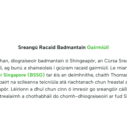
Sreangú Racaid Badmantain
Gairmiúil
Chan, díograiseoir badmantain ó Shingeapór, an Cúrsa Sr
l, ag bunú a shaineolais i gcúram racaid gairmiúil. Le mia
er Singapore (BSSG)
tar éis an deimhnithe, chaith Thomas
orbairt na scileanna teicniúla atá riachtanach chun freasta
ór. Léiríonn a dhul chun cinn ó imreoir go sreangóir cáil
 trealaimh a chothabháil do chomh-dhíograiseoirí ar fud 