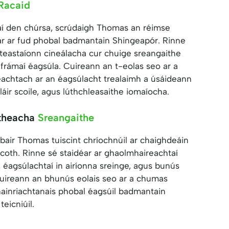
Racaid
í den chúrsa, scrúdaigh Thomas an réimse
ear ar fud phobal badmantain Shingeapór. Rinne
 dteastaíonn cineálacha cur chuige sreangaithe
í frámaí éagsúla. Cuireann an t-eolas seo ar a
eachtach ar an éagsúlacht trealaimh a úsáideann
cláir scoile, agus lúthchleasaithe iomaíocha.
itheacha
Sreangaithe
rbair Thomas tuiscint chríochnúil ar chaighdeáin
coth. Rinne sé staidéar ar ghaolmhaireachtaí
éagsúlachtaí in airíonna sreinge, agus bunús
Cuireann an bhunús eolais seo ar a chumas
hainriachtanais phobal éagsúil badmantain
eicniúil.