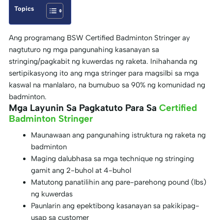
Topics
Ang programang BSW Certified Badminton Stringer ay
nagtuturo ng mga pangunahing kasanayan sa
stringing/pagkabit ng kuwerdas ng raketa. Inihahanda ng
sertipikasyong ito ang mga stringer para magsilbi sa mga
kaswal na manlalaro, na bumubuo sa 90% ng komunidad ng
badminton.
Mga Layunin Sa Pagkatuto Para Sa
Certified
Badminton Stringer
Maunawaan ang pangunahing istruktura ng raketa ng
badminton
Maging dalubhasa sa mga technique ng stringing
gamit ang 2-buhol at 4-buhol
Matutong panatilihin ang pare-parehong pound (lbs)
ng kuwerdas
Paunlarin ang epektibong kasanayan sa pakikipag-
usap sa customer