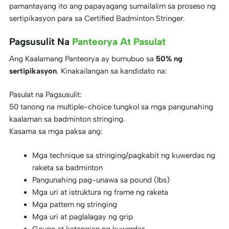
pamantayang ito ang papayagang sumailalim sa proseso ng
sertipikasyon para sa Certified Badminton Stringer.
Pagsusulit Na
Panteorya At Pasulat
Ang Kaalamang Panteorya ay bumubuo sa
50% ng
sertipikasyon
. Kinakailangan sa kandidato na:
Pasulat na Pagsusulit:
50 tanong na multiple-choice tungkol sa mga pangunahing
kaalaman sa badminton stringing.
Kasama sa mga paksa ang:
Mga technique sa stringing/pagkabit ng kuwerdas ng
raketa sa badminton
Pangunahing pag-unawa sa pound (lbs)
Mga uri at istruktura ng frame ng raketa
Mga pattern ng stringing
Mga uri at paglalagay ng grip
Gauge at katangian ng kuwerdas