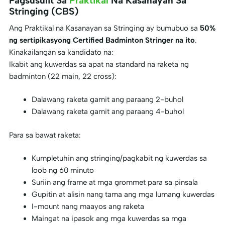
Pagsusulit Sa
Praktikal
Na Kasanayan Sa
Stringing (CBS)
Ang Praktikal na Kasanayan sa Stringing ay bumubuo sa
50%
ng sertipikasyong Certified Badminton Stringer na ito
.
Kinakailangan sa kandidato na:
Ikabit ang kuwerdas sa apat na standard na raketa ng
badminton (22 main, 22 cross):
Dalawang raketa gamit ang paraang 2-buhol
Dalawang raketa gamit ang paraang 4-buhol
Para sa bawat raketa:
Kumpletuhin ang stringing/pagkabit ng kuwerdas sa
loob ng 60 minuto
Suriin ang frame at mga grommet para sa pinsala
Gupitin at alisin nang tama ang mga lumang kuwerdas
I-mount nang maayos ang raketa
Maingat na ipasok ang mga kuwerdas sa mga