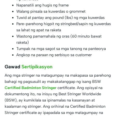
Napanatili ang hugis ng frame
Walang pinsala sa kuwerdas o grommet
Tuwid at pantay ang pound (lbs) ng mga kuwerdas
Pare-parehong higpit ng stringbed/sapin ng kuwerdas
sa lahat ng apat na raketa
Wastong pamamahala ng oras (60 minuto bawat
raketa)
Tumpak na mga sagot sa mga tanong na panteorya
Angkop na paraan ng serbisyo sa customer
Gawad
Sertipikasyon
Ang mga stringer na matagumpay na makapasa sa parehong
bahagi ng pagsusulit ay makakatanggap ng isang BSW
Certified Badminton Stringer
certificate. Ang opisyal na
dokumentong ito, na inisyu ng Best Stringer Worldwide
(BSW), ay kumikilala sa ipinamalas na kasanayan at
kaalaman ng stringer. Ang orihinal na Certified Badminton
Stringer certificate ay ipapadala sa mga matagumpay na