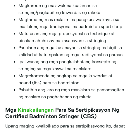
Magkaroon ng malawak na kaalaman sa
stringing/pagkabit ng kuwerdas ng raketa
Magtamo ng mas malalim na pang-unawa kaysa sa
inaalok ng mga tradisyonal na badminton sport shop
Matutunan ang mga propesyonal na technique at
pinakamahuhusay na kasanayan sa stringing
Paunlarin ang mga kasanayan sa stringing na higit sa
kalidad at katumpakan ng mga tradisyonal na paraan
Ipaliwanag ang mga pangkalahatang konsepto ng
stringing sa mga kaswal na manlalaro
Magrekomenda ng angkop na mga kuwerdas at
pound (lbs) para sa badminton
Pabutihin ang laro ng mga manlalaro sa pamamagitan
ng maalam na paghahanda ng raketa
Mga
Kinakailangan
Para Sa Sertipikasyon Ng
Certified Badminton Stringer (CBS)
Upang maging kwalipikado para sa sertipikasyong ito, dapat