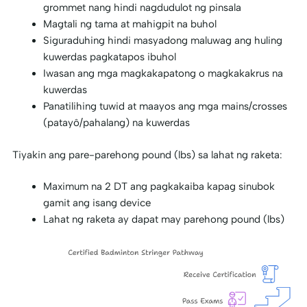
grommet nang hindi nagdudulot ng pinsala
Magtali ng tama at mahigpit na buhol
Siguraduhing hindi masyadong maluwag ang huling
kuwerdas pagkatapos ibuhol
Iwasan ang mga magkakapatong o magkakakrus na
kuwerdas
Panatilihing tuwid at maayos ang mga mains/crosses
(patayô/pahalang) na kuwerdas
Tiyakin ang pare-parehong pound (lbs) sa lahat ng raketa:
Maximum na 2 DT ang pagkakaiba kapag sinubok
gamit ang isang device
Lahat ng raketa ay dapat may parehong pound (lbs)