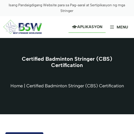
Skip
Isang Pandaigdigang Website para sa Pag-aaral at Sertipikasyon ng mga
to
Stringer
content
APLIKASYON
MENU
Certified Badminton Stringer (CBS)
Certification
Home
|
Certified Badminton Stringer (CBS) Certification