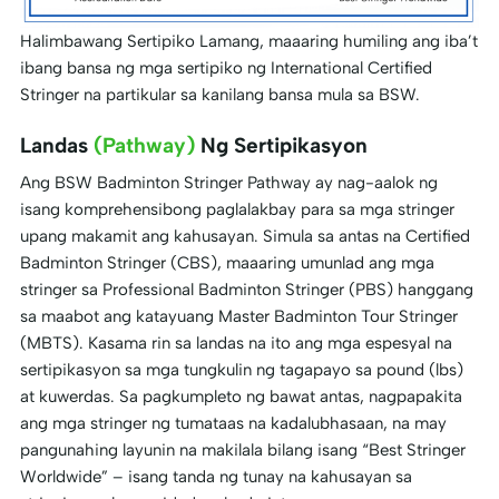
Halimbawang Sertipiko Lamang
, maaaring humiling ang iba’t
ibang bansa ng mga sertipiko ng International Certified
Stringer na partikular sa kanilang bansa mula sa BSW.
Landas
(Pathway)
Ng Sertipikasyon
Ang BSW Badminton Stringer Pathway ay nag-aalok ng
isang komprehensibong paglalakbay para sa mga stringer
upang makamit ang kahusayan. Simula sa antas na Certified
Badminton Stringer (CBS), maaaring umunlad ang mga
stringer sa Professional Badminton Stringer (PBS) hanggang
sa maabot ang katayuang Master Badminton Tour Stringer
(MBTS). Kasama rin sa landas na ito ang mga espesyal na
sertipikasyon sa mga tungkulin ng tagapayo sa pound (lbs)
at kuwerdas. Sa pagkumpleto ng bawat antas, nagpapakita
ang mga stringer ng tumataas na kadalubhasaan, na may
pangunahing layunin na makilala bilang isang “Best Stringer
Worldwide” – isang tanda ng tunay na kahusayan sa