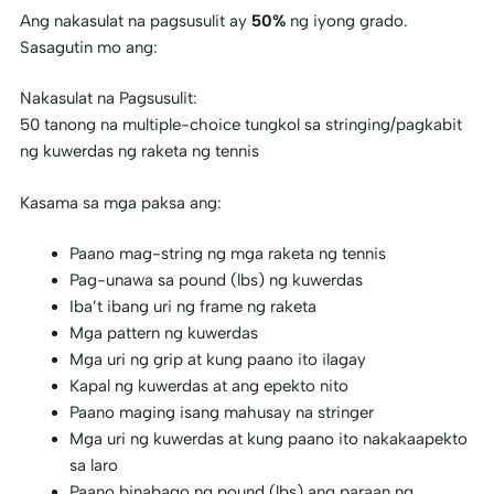
Ang nakasulat na pagsusulit ay
50%
ng iyong grado.
Sasagutin mo ang:
Nakasulat na Pagsusulit:
50 tanong na multiple-choice tungkol sa stringing/pagkabit
ng kuwerdas ng raketa ng tennis
Kasama sa mga paksa ang:
Paano mag-string ng mga raketa ng tennis
Pag-unawa sa pound (lbs) ng kuwerdas
Iba’t ibang uri ng frame ng raketa
Mga pattern ng kuwerdas
Mga uri ng grip at kung paano ito ilagay
Kapal ng kuwerdas at ang epekto nito
Paano maging isang mahusay na stringer
Mga uri ng kuwerdas at kung paano ito nakakaapekto
sa laro
Paano binabago ng pound (lbs) ang paraan ng