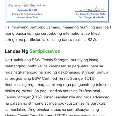
Halimbawang Sertipiko Lamang
, maaaring humiling ang iba’t
ibang bansa ng mga sertipiko ng international certified
stringer na partikular sa kanilang bansa mula sa BSW.
Landas Ng
Sertipikasyon
Nag-aalok ang BSW Tennis Stringer Journey ng isang
natatanging, praktikal na karanasan sa pag-aaral para sa
mga naghahangad na maging dalubhasang stringer. Simula
sa programang BSW Certified Tennis Stringer (CTS),
tinutuklas ng mga mag-aaral ang mga pangunahing teknik at
pisika ng raketa. Sa pag-usad sa antas ng Professional
Tennis Stringer (PTS), pinag-aaralan nila ang mga advanced
na paraan ng stringing at mga pag-customize na partikular
sa manlalaro. Ang pinakamataas na sertipikasyon, ang
Master Tennis Tour Stringer (MTTS), ay nagpapahusay sa