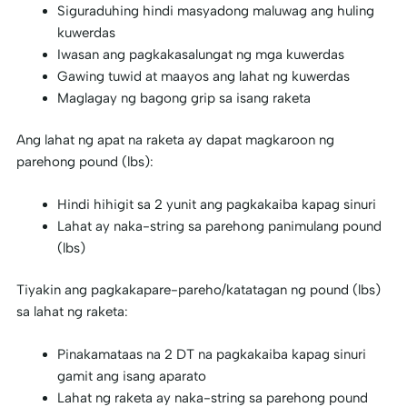
Siguraduhing hindi masyadong maluwag ang huling
kuwerdas
Iwasan ang pagkakasalungat ng mga kuwerdas
Gawing tuwid at maayos ang lahat ng kuwerdas
Maglagay ng bagong grip sa isang raketa
Ang lahat ng apat na raketa ay dapat magkaroon ng
parehong pound (lbs):
Hindi hihigit sa 2 yunit ang pagkakaiba kapag sinuri
Lahat ay naka-string sa parehong panimulang pound
(lbs)
Tiyakin ang pagkakapare-pareho/katatagan ng pound (lbs)
sa lahat ng raketa:
Pinakamataas na 2 DT na pagkakaiba kapag sinuri
gamit ang isang aparato
Lahat ng raketa ay naka-string sa parehong pound