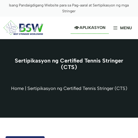
Skip
Isang Pandaigdigang Website para sa Pag-aaral at Sertipikasyon ng mga
to
Stringer
content
APLIKASYON
MENU
Sertipikasyon ng Certified Tennis Stringer
(CTS)
Home
|
Sertipikasyon ng Certified Tennis Stringer (CTS)