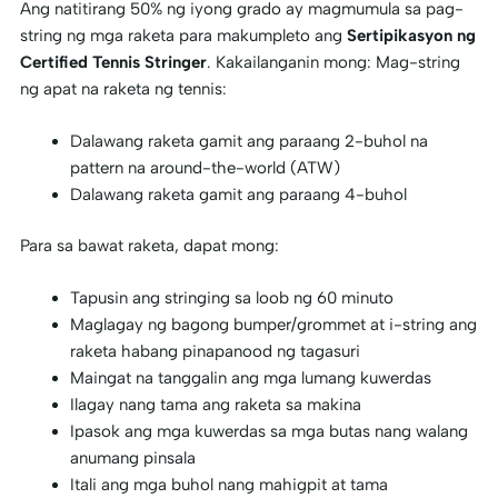
Ang natitirang 50% ng iyong grado ay magmumula sa pag-
string ng mga raketa para makumpleto ang
Sertipikasyon ng
Certified Tennis Stringer
. Kakailanganin mong: Mag-string
ng apat na raketa ng tennis:
Dalawang raketa gamit ang paraang 2-buhol na
pattern na around-the-world (ATW)
Dalawang raketa gamit ang paraang 4-buhol
Para sa bawat raketa, dapat mong:
Tapusin ang stringing sa loob ng 60 minuto
Maglagay ng bagong bumper/grommet at i-string ang
raketa habang pinapanood ng tagasuri
Maingat na tanggalin ang mga lumang kuwerdas
Ilagay nang tama ang raketa sa makina
Ipasok ang mga kuwerdas sa mga butas nang walang
anumang pinsala
Itali ang mga buhol nang mahigpit at tama