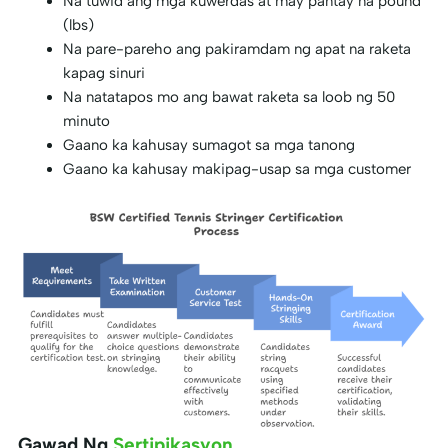
Na tuwid ang mga kuwerdas at may pantay na pound
(lbs)
Na pare-pareho ang pakiramdam ng apat na raketa
kapag sinuri
Na natatapos mo ang bawat raketa sa loob ng 50
minuto
Gaano ka kahusay sumagot sa mga tanong
Gaano ka kahusay makipag-usap sa mga customer
Gawad Ng
Sertipikasyon