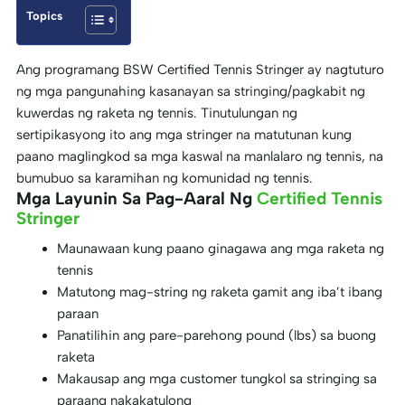
Topics
Ang programang BSW Certified Tennis Stringer ay nagtuturo
ng mga pangunahing kasanayan sa stringing/pagkabit ng
kuwerdas ng raketa ng tennis. Tinutulungan ng
sertipikasyong ito ang mga stringer na matutunan kung
paano maglingkod sa mga kaswal na manlalaro ng tennis, na
bumubuo sa karamihan ng komunidad ng tennis.
Mga Layunin Sa Pag-Aaral Ng
Certified Tennis
Stringer
Maunawaan kung paano ginagawa ang mga raketa ng
tennis
Matutong mag-string ng raketa gamit ang iba’t ibang
paraan
Panatilihin ang pare-parehong pound (lbs) sa buong
raketa
Makausap ang mga customer tungkol sa stringing sa
paraang nakakatulong