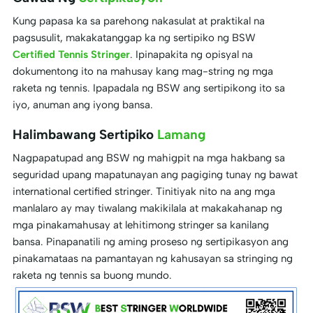
Kung papasa ka sa parehong nakasulat at praktikal na
pagsusulit, makakatanggap ka ng sertipiko ng BSW
Certified Tennis Stringer
. Ipinapakita ng opisyal na
dokumentong ito na mahusay kang mag-string ng mga
raketa ng tennis. Ipapadala ng BSW ang sertipikong ito sa
iyo, anuman ang iyong bansa.
Halimbawang Sertipiko
Lamang
Nagpapatupad ang BSW ng mahigpit na mga hakbang sa
seguridad upang mapatunayan ang pagiging tunay ng bawat
international certified stringer. Tinitiyak nito na ang mga
manlalaro ay may tiwalang makikilala at makakahanap ng
mga pinakamahusay at lehitimong stringer sa kanilang
bansa. Pinapanatili ng aming proseso ng sertipikasyon ang
pinakamataas na pamantayan ng kahusayan sa stringing ng
raketa ng tennis sa buong mundo.