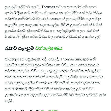
පුහුණුව ඉදිරියට යත්ම, Thomas ප්‍රධාන සහ හරස් පටි අතර
අන්තර්ක්‍රියා ගතිකත්වය අධ්‍යයනය කළේය. පීඩන ස්ථාවරත්වය
පවත්වා ගනිමින් විවිධ පටි වින්‍යාසයන් පුහුණු කිරීම සඳහා ඔහු
සැලකිය යුතු කාලයක් කැප කළේය. BSW උපදේශකයින් විසින්
ප්‍රශස්ත රැකට් ක්‍රියාකාරීත්වය සහ කල්පැවැත්ම සඳහා එක් එක්
පියවරෙහි ක්‍රියා පටිපාටිමය වැදගත්කම අවධාරණය කරන ලදී.
රැකට් සැලසුම්
විශ්ලේෂණය
පාඨමාලාවේ පසුකාලීන අදියරවලදී, Thomas Singapore හි
බැඩ්මින්ටන් ප්‍රජාව පුරා භාවිතා වන විවිධාකාර රැකට් පරාසය
පරීක්ෂා කළේය. විවිධ රාමු සැලසුම් සඳහා විශේෂිත පටි ඇදීමේ
ප්‍රවේශයන් අවශ්‍ය වන්නේ කෙසේදැයි ඔහු විශ්ලේෂණය කළේය.
මෙම දැනුම, දේශීය විනෝදාංශ ක්‍රීඩකයින්, පාසල් වැඩසටහන්
සහ තරඟකාරී ක්‍රීඩකයින් විසින් භාවිතා කරනු ලබන විවිධ
උපකරණ සඳහා ඵලදායී ලෙස සේවය කිරීමට ඔහුට හැකියාව ලබා
දෙයි.