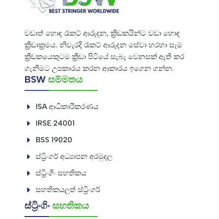
වඩාත් හොඳ රැකට් ආරුදන, ක්‍රීඩකයින්ට වඩා හොඳ
ක්‍රීඩාක්‍රමය. නිවැරදි රැකට් ආරුදන සේවා හරහා සෑම
ක්‍රීඩකයෙකුටම ක්‍රීඩා පිටියේ සැබෑ වෙනසක් ඇති කර
ගැනීමට උපකාරය කරන ආකාරය ඉගෙන ගන්න.
BSW
සම්මතය
ISA ආධිකාරීකරණය
IRSE 24001
BSS 19020
ස්ට්‍රිංගර් අධ්‍යාපන අරමුදල
ස්ට්‍රිංගිං සහතිකය
සහතිකයලත් ස්ට්‍රිංගර්
ස්ට්‍රිංගිං
සහතිකය