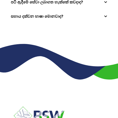
පටි ඇදීමේ සේවා ලබාගත හැක්කේ කවදාද?
සහාය දක්වන භාෂා මොනවාද?