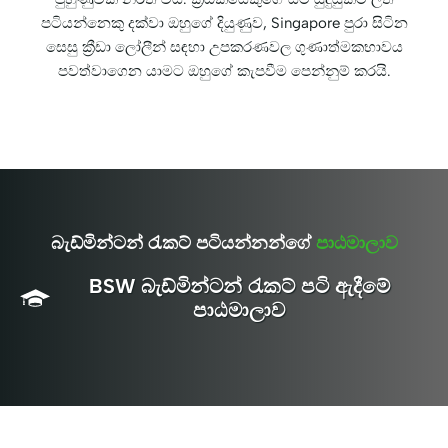
පටියන්නෙකු දක්වා ඔහුගේ දියුණුව, Singapore පුරා සිටින
සෙසු ක්‍රීඩා ලෝලීන් සඳහා උපකරණවල ගුණාත්මකභාවය
පවත්වාගෙන යාමට ඔහුගේ කැපවීම පෙන්නුම් කරයි.
බැඩ්මින්ටන් රැකට් පටියන්නන්ගේ
පාඨමාලාව
BSW බැඩ්මින්ටන් රැකට් පටි ඇදීමේ
පාඨමාලාව