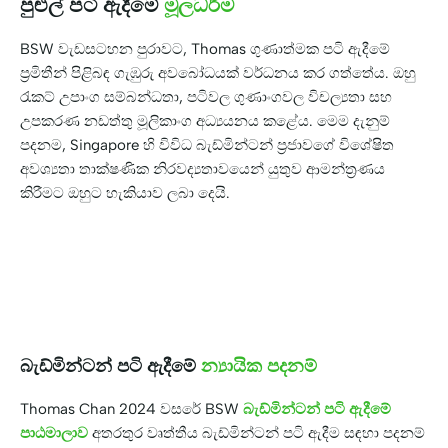
පුළුල් පටි ඇදීමේ
මූලධර්ම
BSW වැඩසටහන පුරාවට, Thomas ගුණාත්මක පටි ඇදීමේ
ප්‍රමිතීන් පිළිබඳ ගැඹුරු අවබෝධයක් වර්ධනය කර ගත්තේය. ඔහු
රැකට් උපාංග සම්බන්ධතා, පටිවල ගුණාංගවල විචල්‍යතා සහ
උපකරණ නඩත්තු මූලිකාංග අධ්‍යයනය කළේය. මෙම දැනුම්
පදනම, Singapore හි විවිධ බැඩ්මින්ටන් ප්‍රජාවගේ විශේෂිත
අවශ්‍යතා තාක්ෂණික නිරවද්‍යතාවයෙන් යුතුව ආමන්ත්‍රණය
කිරීමට ඔහුට හැකියාව ලබා දෙයි.
බැඩ්මින්ටන් පටි ඇදීමේ
න්‍යායික පදනම්
Thomas Chan 2024 වසරේ BSW
බැඩ්මින්ටන් පටි ඇදීමේ
පාඨමාලාව
අතරතුර වෘත්තීය බැඩ්මින්ටන් පටි ඇදීම සඳහා පදනම්