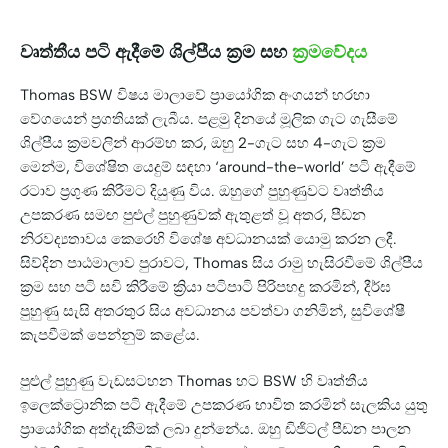
වෘත්තීය පටි ඇදීමේ ශිල්පීය ක්‍රම සහ
ක්‍රමවේදය
Thomas BSW විෂය මාලාවේ ප්‍රායෝගික අංගයන් හරහා
වේගයෙන් ප්‍රගතියක් ලැබීය. පළමු දිනයේ මූලික ගැට ගැසීමේ
ශිල්පීය ක්‍රමවලින් ආරම්භ කර, ඔහු 2-ගැට සහ 4-ගැට ක්‍රම
මෙන්ම, විශේෂිත යෙදුම් සඳහා ‘around-the-world’ පටි ඇදීමේ
රටාව ප්‍රගුණ කිරීමට දියුණු විය. ඔහුගේ පුහුණුවට වෘත්තීය
උපකරණ සමඟ පුළුල් පුහුණුවක් ඇතුළත් වූ අතර, පීඩන
නිරවද්‍යතාවය කෙරෙහි විශේෂ අවධානයක් යොමු කරන ලදී.
සිව්දින පාඨමාලාව පුරාවට, Thomas සිය රාමු හැසිරවීමේ ශිල්පීය
ක්‍රම සහ පටි සවි කිරීමේ ක්‍රියා පටිපාටි පිරිපහදු කරමින්, දීර්ඝ
පුහුණු සැසි අතරතුර සිය අවධානය පවත්වා ගනිමින්, සුවිශේෂී
කැපවීමක් පෙන්නුම් කළේය.
පුළුල් පුහුණු වැඩසටහන Thomas හට BSW හි වෘත්තීය
ඉලෙක්ට්‍රොනික පටි ඇදීමේ උපකරණ භාවිත කරමින් සැලකිය යුතු
ප්‍රායෝගික අත්දැකීමක් ලබා දුන්නේය. ඔහු ඩිජිටල් පීඩන පාලන