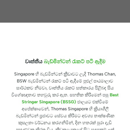
වෘත්තීය
බැඩ්මින්ටන් රැකට් පටි ඇදීම
Singapore හි බැඩ්මින්ටන් ක්‍රීඩාවට ලැදි Thomas Chan,
BSW බැඩ්මින්ටන් රැකට් පටි ඇදීමේ පුළුල් පාඨමාලාව
සාර්ථකව නිමවා, වෘත්තීය රැකට් සත්කාරය පිළිබඳ සිය
විශේෂඥතාව තහවුරු කර ඇත. සහතික කිරීමෙන් පසු
Best
Stringer Singapore (BSSG)
ජාලයට එක්වීමේ
අපේක්ෂාවෙන්, Thomas Singapore හි ක්‍රියාශීලී
බැඩ්මින්ටන් ප්‍රජාවට සේවය කිරීමට අවශ්‍ය තාක්ෂණික
කුසලතා වර්ධනය කරගනිමින්, දින හතරක් පුරා දැඩි
පුහුණුවක නිරත විය. ක්‍රීඩකයෙකුගේ සිට සුදුසුකම් ලත්