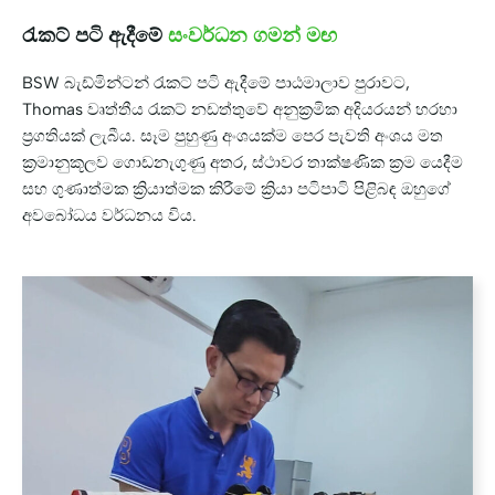
රැකට් පටි ඇදීමේ
සංවර්ධන ගමන් මඟ
BSW බැඩ්මින්ටන් රැකට් පටි ඇදීමේ පාඨමාලාව පුරාවට,
Thomas වෘත්තීය රැකට් නඩත්තුවේ අනුක්‍රමික අදියරයන් හරහා
ප්‍රගතියක් ලැබීය. සෑම පුහුණු අංශයක්ම පෙර පැවති අංශය මත
ක්‍රමානුකූලව ගොඩනැගුණු අතර, ස්ථාවර තාක්ෂණික ක්‍රම යෙදීම
සහ ගුණාත්මක ක්‍රියාත්මක කිරීමේ ක්‍රියා පටිපාටි පිළිබඳ ඔහුගේ
අවබෝධය වර්ධනය විය.