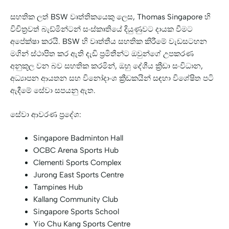
සහතික ලත් BSW වෘත්තිකයෙකු ලෙස, Thomas Singapore හි
විචිත්‍රවත් බැඩ්මින්ටන් සංස්කෘතියේ දියුණුවට දායක වීමට
අපේක්ෂා කරයි. BSW හි වෘත්තීය සහතික කිරීමේ වැඩසටහන
මගින් ස්ථාපිත කර ඇති දැඩි ප්‍රමිතීන්ට ඔවුන්ගේ උපකරණ
අනුකූල වන බව සහතික කරමින්, ඔහු දේශීය ක්‍රීඩා සංවිධාන,
අධ්‍යාපන ආයතන සහ විනෝදාංශ ක්‍රීඩකයින් සඳහා විශේෂිත පටි
ඇදීමේ සේවා සපයනු ඇත.
සේවා ආවරණ ප්‍රදේශ:
Singapore Badminton Hall
OCBC Arena Sports Hub
Clementi Sports Complex
Jurong East Sports Centre
Tampines Hub
Kallang Community Club
Singapore Sports School
Yio Chu Kang Sports Centre