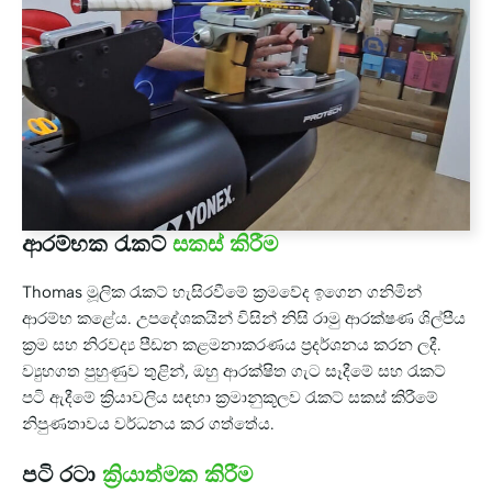
ආරම්භක රැකට්
සකස් කිරීම
Thomas මූලික රැකට් හැසිරවීමේ ක්‍රමවේද ඉගෙන ගනිමින්
ආරම්භ කළේය. උපදේශකයින් විසින් නිසි රාමු ආරක්ෂණ ශිල්පීය
ක්‍රම සහ නිරවද්‍ය පීඩන කළමනාකරණය ප්‍රදර්ශනය කරන ලදී.
ව්‍යුහගත පුහුණුව තුළින්, ඔහු ආරක්ෂිත ගැට සෑදීමේ සහ රැකට්
පටි ඇදීමේ ක්‍රියාවලිය සඳහා ක්‍රමානුකූලව රැකට් සකස් කිරීමේ
නිපුණතාවය වර්ධනය කර ගත්තේය.
පටි රටා
ක්‍රියාත්මක කිරීම