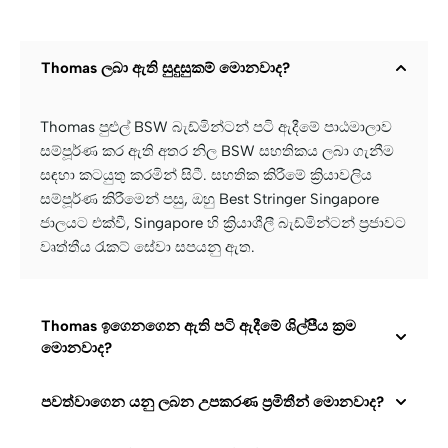
Thomas ලබා ඇති සුදුසුකම් මොනවාද?
Thomas පුළුල් BSW බැඩ්මින්ටන් පටි ඇදීමේ පාඨමාලාව
සම්පූර්ණ කර ඇති අතර නිල BSW සහතිකය ලබා ගැනීම
සඳහා කටයුතු කරමින් සිටී. සහතික කිරීමේ ක්‍රියාවලිය
සම්පූර්ණ කිරීමෙන් පසු, ඔහු Best Stringer Singapore
ජාලයට එක්වී, Singapore හි ක්‍රියාශීලී බැඩ්මින්ටන් ප්‍රජාවට
වෘත්තීය රැකට් සේවා සපයනු ඇත.
Thomas ඉගෙනගෙන ඇති පටි ඇදීමේ ශිල්පීය ක්‍රම
මොනවාද?
පවත්වාගෙන යනු ලබන උපකරණ ප්‍රමිතීන් මොනවාද?