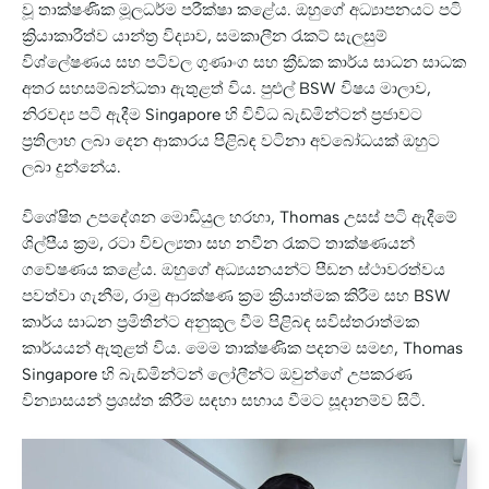
වූ තාක්ෂණික මූලධර්ම පරීක්ෂා කළේය. ඔහුගේ අධ්‍යාපනයට පටි
ක්‍රියාකාරීත්ව යාන්ත්‍ර විද්‍යාව, සමකාලීන රැකට් සැලසුම්
විශ්ලේෂණය සහ පටිවල ගුණාංග සහ ක්‍රීඩක කාර්ය සාධන සාධක
අතර සහසම්බන්ධතා ඇතුළත් විය. පුළුල් BSW විෂය මාලාව,
නිරවද්‍ය පටි ඇදීම Singapore හි විවිධ බැඩ්මින්ටන් ප්‍රජාවට
ප්‍රතිලාභ ලබා දෙන ආකාරය පිළිබඳ වටිනා අවබෝධයක් ඔහුට
ලබා දුන්නේය.
විශේෂිත උපදේශන මොඩියුල හරහා, Thomas උසස් පටි ඇදීමේ
ශිල්පීය ක්‍රම, රටා විචල්‍යතා සහ නවීන රැකට් තාක්ෂණයන්
ගවේෂණය කළේය. ඔහුගේ අධ්‍යයනයන්ට පීඩන ස්ථාවරත්වය
පවත්වා ගැනීම, රාමු ආරක්ෂණ ක්‍රම ක්‍රියාත්මක කිරීම සහ BSW
කාර්ය සාධන ප්‍රමිතීන්ට අනුකූල වීම පිළිබඳ සවිස්තරාත්මක
කාර්යයන් ඇතුළත් විය. මෙම තාක්ෂණික පදනම සමඟ, Thomas
Singapore හි බැඩ්මින්ටන් ලෝලීන්ට ඔවුන්ගේ උපකරණ
වින්‍යාසයන් ප්‍රශස්ත කිරීම සඳහා සහාය වීමට සූදානම්ව සිටී.