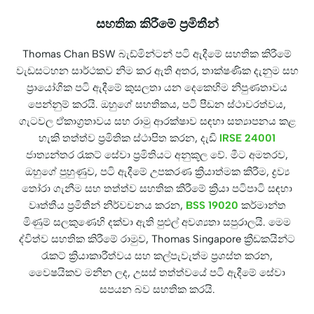
සහතික කිරීමේ ප්‍රමිතීන්
Thomas Chan BSW බැඩ්මින්ටන් පටි ඇදීමේ සහතික කිරීමේ
වැඩසටහන සාර්ථකව නිම කර ඇති අතර, තාක්ෂණික දැනුම සහ
ප්‍රායෝගික පටි ඇදීමේ කුසලතා යන දෙකෙහිම නිපුණතාවය
පෙන්නුම් කරයි. ඔහුගේ සහතිකය, පටි පීඩන ස්ථාවරත්වය,
ගැටවල ඒකාග්‍රතාවය සහ රාමු ආරක්ෂාව සඳහා සත්‍යාපනය කළ
හැකි තත්ත්ව ප්‍රමිතික ස්ථාපිත කරන, දැඩි
IRSE 24001
ජාත්‍යන්තර රැකට් සේවා ප්‍රමිතියට අනුකූල වේ. මීට අමතරව,
ඔහුගේ පුහුණුව, පටි ඇදීමේ උපකරණ ක්‍රියාත්මක කිරීම, ද්‍රව්‍ය
තෝරා ගැනීම සහ තත්ත්ව සහතික කිරීමේ ක්‍රියා පටිපාටි සඳහා
වෘත්තීය ප්‍රමිතීන් නිර්වචනය කරන,
BSS 19020
කර්මාන්ත
මිණුම් සලකුණෙහි දක්වා ඇති පුළුල් අවශ්‍යතා සපුරාලයි. මෙම
ද්විත්ව සහතික කිරීමේ රාමුව, Thomas Singapore ක්‍රීඩකයින්ට
රැකට් ක්‍රියාකාරීත්වය සහ කල්පැවැත්ම ප්‍රශස්ත කරන,
වෛෂයිකව මනින ලද, උසස් තත්ත්වයේ පටි ඇදීමේ සේවා
සපයන බව සහතික කරයි.