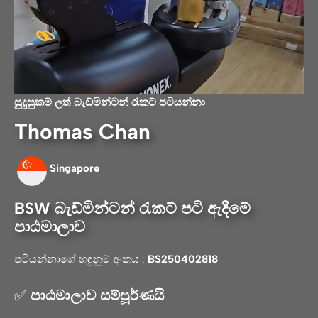
සුදුසුකම් ලත් බැඩ්මින්ටන්
රැකට් පටියන්නා
Thomas Chan
Singapore
BSW බැඩ්මින්ටන් රැකට් පටි ඇදීමේ
පාඨමාලාව
පටියන්නාගේ හඳුනුම් අංකය :
BS250402818
✅
පාඨමාලාව සම්පූර්ණයි