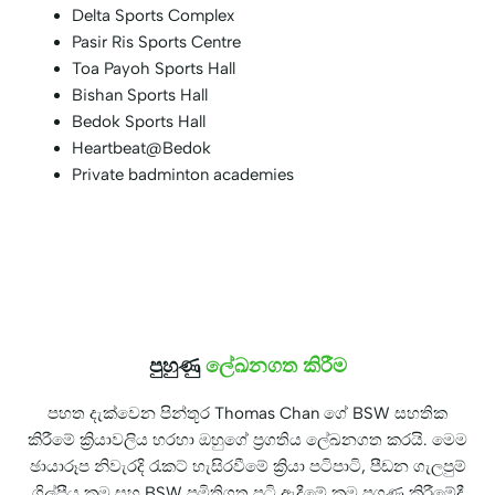
Delta Sports Complex
Pasir Ris Sports Centre
Toa Payoh Sports Hall
Bishan Sports Hall
Bedok Sports Hall
Heartbeat@Bedok
Private badminton academies
පුහුණු
ලේඛනගත කිරීම
පහත දැක්වෙන පින්තූර Thomas Chan ගේ BSW සහතික
කිරීමේ ක්‍රියාවලිය හරහා ඔහුගේ ප්‍රගතිය ලේඛනගත කරයි. මෙම
ඡායාරූප නිවැරදි රැකට් හැසිරවීමේ ක්‍රියා පටිපාටි, පීඩන ගැලපුම්
ශිල්පීය ක්‍රම සහ BSW ප්‍රමිතිගත පටි ඇදීමේ ක්‍රම ප්‍රගුණ කිරීමේදී