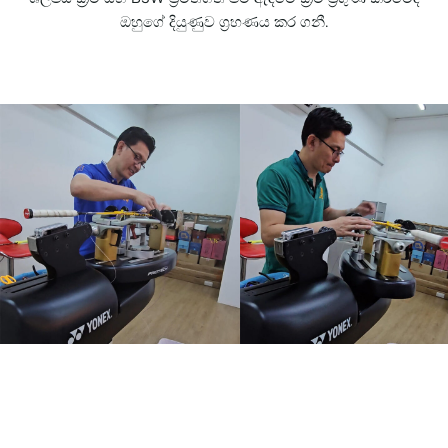
ඔහුගේ දියුණුව ග්‍රහණය කර ගනී.