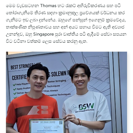
මෙම වැඩසටහන Thomas හට රැකට් අභිරුචිකරණය සහ පටි
තෝරාගැනීමේ තීරණ සඳහා ක්‍රමානුකූල ප්‍රවේශයක් වර්ධනය කර
ගැනීමට ඉඩ ලබා දුන්නේය. ඔහුගේ සන්සුන් ඉගෙනුම් ක්‍රමවේදය,
තාක්ෂණික නිපුණතාවය සහ අන් අයට සහාය වීමට ඇති අව්‍යාජ
උනන්දුව, ඔහු Singapore පුරා වෘත්තීය පටි ඇදීමේ සේවා සපයන
විට වටිනා වත්කම් ලෙස සේවය කරනු ඇත.