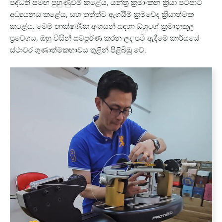
පද්ධති සමඟ පුහුණුවීම් කළේය, යන්ත්‍ර ක්‍රමාංකන ක්‍රියා පටිපාටි
අධ්‍යයනය කළේය, සහ තත්ත්ව ඇගයීම් ක්‍රමවේද ක්‍රියාත්මක
කළේය. මෙම තාක්ෂණික අංගයන් සඳහා ඔහුගේ ක්‍රමානුකූල
ප්‍රවේශය, ඔහු විසින් සම්පූර්ණ කරන ලද පටි ඇදීමේ කාර්යයේ
ස්ථාවර ගුණාත්මකභාවය තුළින් පිළිබිඹු වේ.