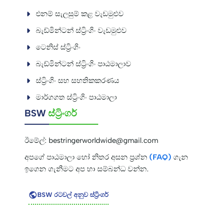
එනම් සැලසුම් කළ වැඩමුළුව
බැඩ්මින්ටන් ස්ට්‍රිංගිං වැඩමුළුව
ටෙනිස් ස්ට්‍රිංගිං
බැඩ්මින්ටන් ස්ට්‍රිංගිං පාඨමාලාව
ස්ට්‍රිංගිං සහ සහතිකකරණය
මාර්ගගත ස්ට්‍රිංගිං පාඨමාලා
BSW
ස්ට්‍රිංගර්
ඊමේල්:
bestringerworldwide@gmail.com
අපගේ පාඨමාලා හෝ නිතර අසන ප්‍රශ්න
(FAQ)
ගැන
ඉගෙන ගැනීමට අප හා සම්බන්ධ වන්න.
BSW රටවල් අනුව ස්ට්‍රිංගර්