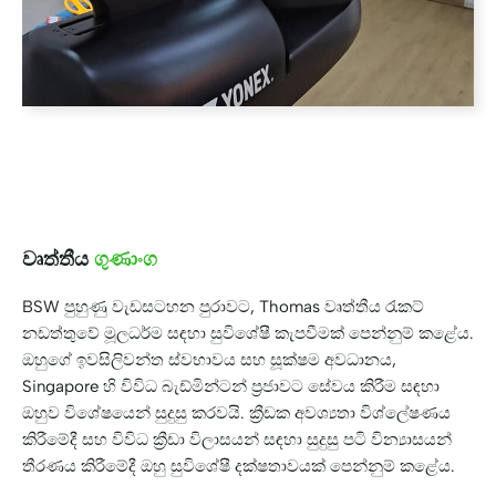
වෘත්තීය
ගුණාංග
BSW පුහුණු වැඩසටහන පුරාවට, Thomas වෘත්තීය රැකට්
නඩත්තුවේ මූලධර්ම සඳහා සුවිශේෂී කැපවීමක් පෙන්නුම් කළේය.
ඔහුගේ ඉවසිලිවන්ත ස්වභාවය සහ සූක්ෂම අවධානය,
Singapore හි විවිධ බැඩ්මින්ටන් ප්‍රජාවට සේවය කිරීම සඳහා
ඔහුව විශේෂයෙන් සුදුසු කරවයි. ක්‍රීඩක අවශ්‍යතා විශ්ලේෂණය
කිරීමේදී සහ විවිධ ක්‍රීඩා විලාසයන් සඳහා සුදුසු පටි වින්‍යාසයන්
තීරණය කිරීමේදී ඔහු සුවිශේෂී දක්ෂතාවයක් පෙන්නුම් කළේය.