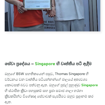
සේවා ප්‍රදේශය –
Singapore
හි වෘත්තීය පටි ඇදීම
ඔහුගේ BSW සහතිකයෙන් පසුව, Thomas Singapore හි
වර්ධනය වන වෘත්තීය පටියන්නන්ගේ ජාලයේ අත්‍යවශ්‍ය
කොටසක් බවට පත්වනු ඇත. ඔහුගේ පුළුල් පුහුණුව
Singapore
හි ස්ථාපිත ක්‍රීඩා පහසුකම් සහ ප්‍රජා සමාජ ශාලා හරහා
ක්‍රීඩකයින්ට විශේෂඥ සේවාවක් සැපයීමට ඔහුව සූදානම් කර
ඇත.