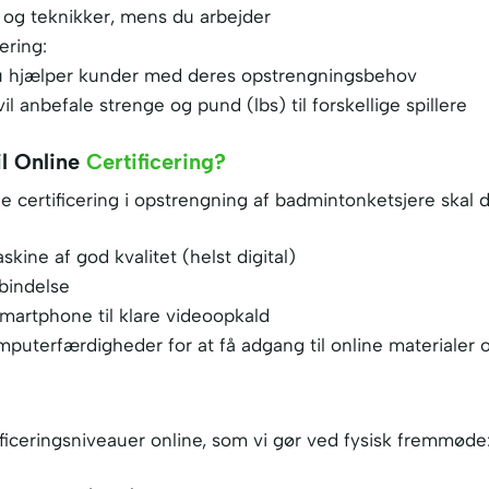
g og teknikker, mens du arbejder
ering:
 du hjælper kunder med deres opstrengningsbehov
il anbefale strenge og pund (lbs) til forskellige spillere
l Online
Certificering?
ne certificering i opstrengning af badmintonketsjere skal 
ine af god kvalitet (helst digital)
rbindelse
smartphone til klare videoopkald
terfærdigheder for at få adgang til online materialer 
ficeringsniveauer online, som vi gør ved fysisk fremmøde