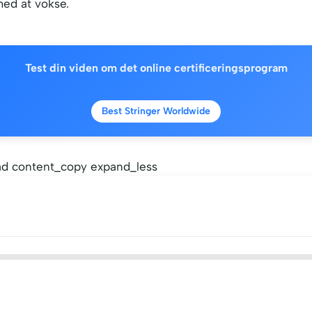
med at vokse.
Test din viden om det online certificeringsprogram
Best Stringer Worldwide
d content_copy expand_less