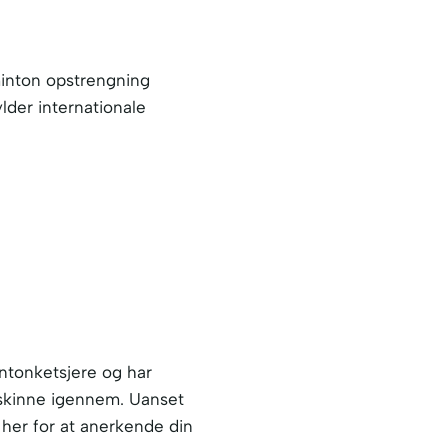
minton opstrengning
ylder internationale
intonketsjere og har
t skinne igennem. Uanset
 her for at anerkende din