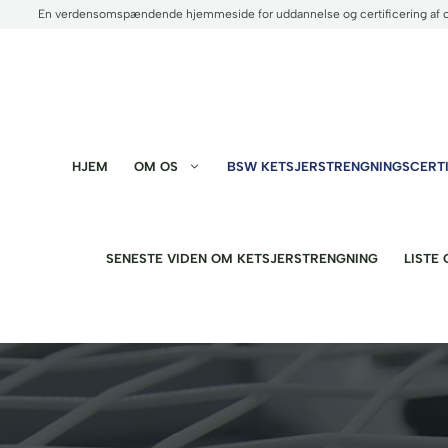
Hop
En verdensomspændende hjemmeside for uddannelse og certificering af 
til
indhold
HJEM
OM OS
BSW KETSJERSTRENGNINGSCERTI
SENESTE VIDEN OM KETSJERSTRENGNING
LISTE