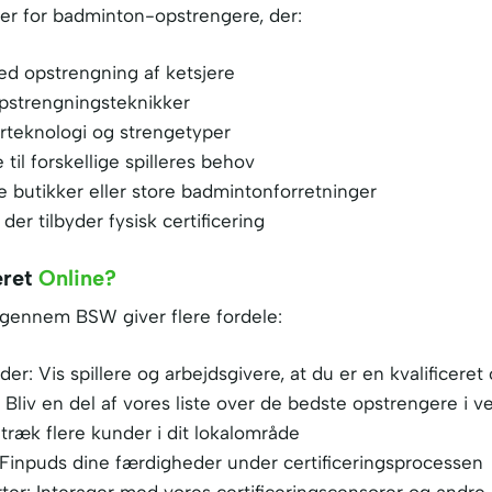
 er for badminton-opstrengere, der:
med opstrengning af ketsjere
 opstrengningsteknikker
rteknologi og strengetyper
 til forskellige spilleres behov
e butikker eller store badmintonforretninger
 der tilbyder fysisk certificering
eret
Online?
ne gennem BSW giver flere fordele:
er: Vis spillere og arbejdsgivere, at du er en kvalificeret
Bliv en del af vores liste over de bedste opstrengere i v
ltræk flere kunder i dit lokalområde
 Finpuds dine færdigheder under certificeringsprocessen