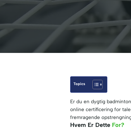
Topics
Er du en dygtig badminton
online certificering for t
fremragende opstrengnings
Hvem Er Dette
For?