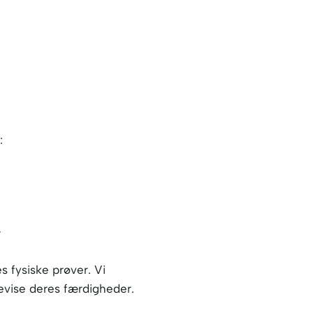
:
r
 fysiske prøver. Vi
bevise deres færdigheder.