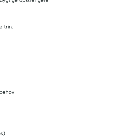
e dygtige opstrengere
 trin:
rbehov
bs)