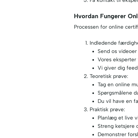
Få kontakt til eksp
Hvordan Fungerer On
Processen for online certif
Indledende færdigh
Send os videoer 
Vores eksperter 
Vi giver dig feed
Teoretisk prøve:
Tag en online m
Spørgsmålene dæ
Du vil have en f
Praktisk prøve:
Planlæg et live 
Streng ketsjere 
Demonstrer forsk