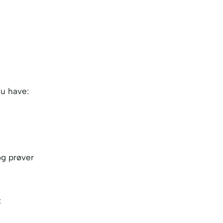
du have:
og prøver
: