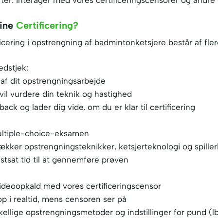
erter: Interager med vores certificeringscensorer og andr
line
Certificering?
icering i opstrengning af badmintonketsjere består af flere
edstjek:
af dit opstrengningsarbejde
vil vurdere din teknik og hastighed
back og lader dig vide, om du er klar til certificering
ultiple-choice-eksamen
kker opstrengningsteknikker, ketsjerteknologi og spille
astsat tid til at gennemføre prøven
videoopkald med vores certificeringscensor
op i realtid, mens censoren ser på
ellige opstrengningsmetoder og indstillinger for pund (l