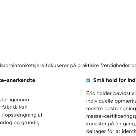
g af badmintonketsjere fokuserer på praktiske færdigheder 
kke-anerkendte
Små hold for in
Eric holder bevidst s
ister igennem
individuelle opmærks
 faktisk kan
mestre opstrengnings
 i opstrengning af
masse-certificerings
æring og grundig
kursister på én gan
deltager for at iden