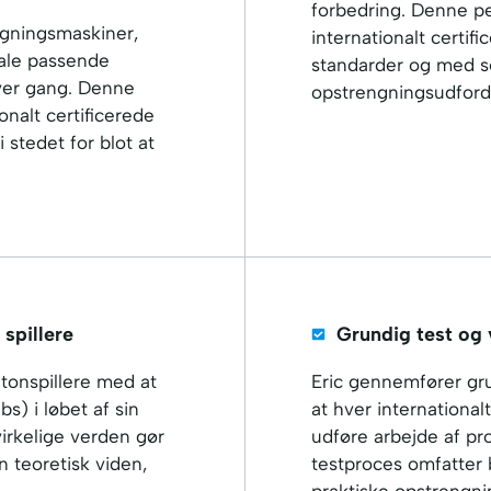
forbedring. Denne per
ngningsmaskiner,
internationalt certif
fale passende
standarder og med sel
hver gang. Denne
opstrengningsudfordr
onalt certificerede
i stedet for blot at
spillere
Grundig test og 
ntonspillere med at
Eric gennemfører gru
bs) i løbet af sin
at hver international
irkelige verden gør
udføre arbejde af pr
un teoretisk viden,
testproces omfatter 
praktiske opstrengn