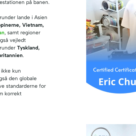
æstationen på banen.
runder lande i Asien
ippinerne, Vietnam,
an
, samt regioner
gså vejledt
herunder
Tyskland,
britannien
.
 ikke kun
også den globale
e standarderne for
m korrekt