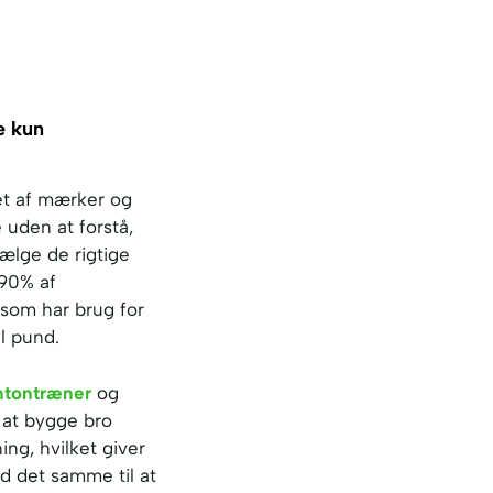
e kun
et af mærker og
e uden at forstå,
ælge de rigtige
 90% af
som har brug for
al pund.
ntontræner
og
l at bygge bro
ng, hvilket giver
d det samme til at