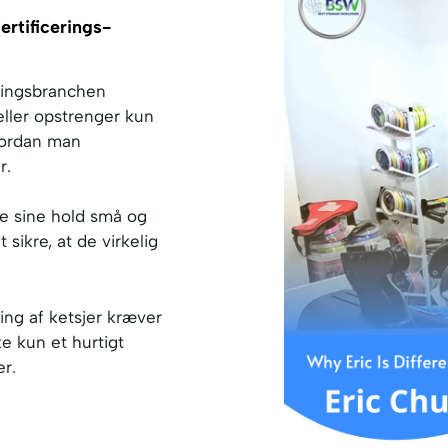
ertificerings-
gningsbranchen
ller opstrenger kun
hvordan man
r.
e sine hold små og
 sikre, at de virkelig
ing af ketsjer kræver
ke kun et hurtigt
er.