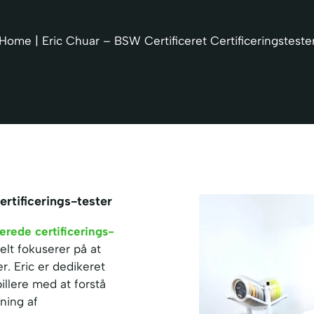
Home
|
Eric Chuar – BSW Certificeret Certificeringsteste
rtificerings-tester
erede certificerings-
lt fokuserer på at
r. Eric er dedikeret
illere med at forstå
ning af