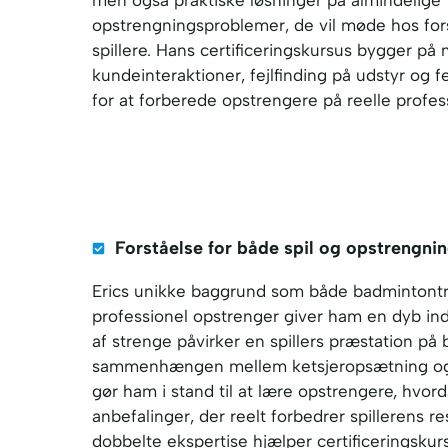
opstrengningsproblemer, de vil møde hos fors
spillere. Hans certificeringskursus bygger på
kundeinteraktioner, fejlfinding på udstyr og f
for at forberede opstrengere på reelle profess
Forståelse for både spil og opstrengni
Erics unikke baggrund som både badmintont
professionel opstrenger giver ham en dyb inds
af strenge påvirker en spillers præstation på 
sammenhængen mellem ketsjeropsætning og sp
gør ham i stand til at lære opstrengere, hvor
anbefalinger, der reelt forbedrer spillerens r
dobbelte ekspertise hjælper certificeringskur