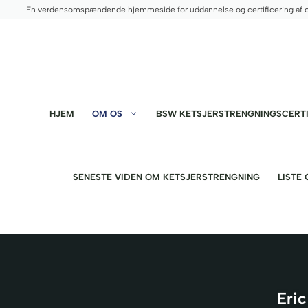
Hop
En verdensomspændende hjemmeside for uddannelse og certificering af 
til
indhold
HJEM
OM OS
BSW KETSJERSTRENGNINGSCERTI
SENESTE VIDEN OM KETSJERSTRENGNING
LISTE
Eric