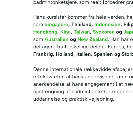
badmintonketsjere, som reelt forbedrer pr
Hans kursister kommer fra hele verden, he
som
Singapore
, Thailand,
Indonesien
, Fil
Hongkong
,
Kina
,
Taiwan
,
Sydkorea
og
Jap
som
Australien
og
New Zealand
. Han har o
deltagere fra forskellige dele af Europa, 
Frankrig, Holland, Italien, Spanien og Stor
Denne internationale rækkevidde afspejler
effektiviteten af hans undervisning, men 
anerkendelse af hans engagement i at hæv
opstrengning af badmintonketsjere genne
uddannelse og praktisk vejledning.