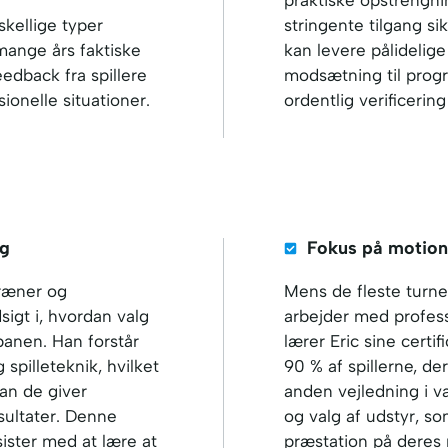
kellige typer
stringente tilgang si
 mange års faktiske
kan levere pålidelige
eedback fra spillere
modsætning til progr
ionelle situationer.
ordentlig verificering
ng
Fokus på motioni
ræner og
Mens de fleste turn
igt i, hvordan valg
arbejder med profess
banen. Han forstår
lærer Eric sine certi
illeteknik, hvilket
90 % af spillerne, der
dan de giver
anden vejledning i va
esultater. Denne
og valg af udstyr, s
sister med at lære at
præstation på deres 