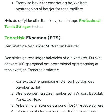
Fremvise bevis for ensartet og højkvalitets
opstrengning af ketsjer for tennisspillere
Hvis du opfylder alle disse krav, kan du tage
Professional
Tennis Stringer
-testen.
Teoretisk
Eksamen (PTS)
Den skriftlige test udgør
50%
af din karakter.
Den skriftlige test udgør halvdelen af din karakter. Du skal
besvare 100 spørgsmål om professionel opstrengning af
tennisketsjer. Emnerne omfatter:
Korrekt opstrengningsmønster og hvordan det
påvirker spillet
Strengetyper fra store mærker som Wilson, Babolat,
Yonex og Head
Anbefaling af strenge og pund (lbs) til øvede spillere
Tilpasning af strenge og pund (lbs) til specifikke