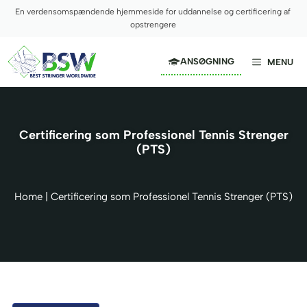
Hop
En verdensomspændende hjemmeside for uddannelse og certificering af
til
opstrengere
indhold
ANSØGNING
MENU
Certificering som Professionel Tennis Strenger
(PTS)
Home
|
Certificering som Professionel Tennis Strenger (PTS)