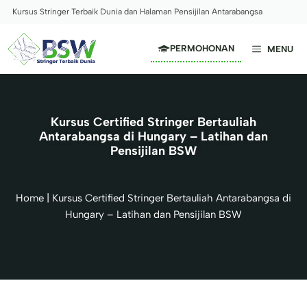
Skip
Kursus Stringer Terbaik Dunia dan Halaman Pensijilan Antarabangsa
to
content
PERMOHONAN
MENU
Kursus Certified Stringer Bertauliah
Antarabangsa di Hungary – Latihan dan
Pensijilan BSW
Home
|
Kursus Certified Stringer Bertauliah Antarabangsa di
Hungary – Latihan dan Pensijilan BSW