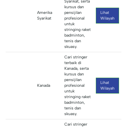
Syarikat, serta
kursus dan
Amerika
pensijilan
Lihat
Syarikat
profesional
Wilayah
untuk
stringing raket
badminton,
tenis dan
skuasy.
Cari stringer
terbaik di
Kanada, serta
kursus dan
pensijilan
Lihat
Kanada
profesional
Wilayah
untuk
stringing raket
badminton,
tenis dan
skuasy.
Cari stringer