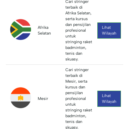
Cari stringer
terbaik di
Afrika Selatan,
serta kursus
dan pensijilan
Afrika
Lihat
profesional
Selatan
Wilayah
untuk
stringing raket
badminton,
tenis dan
skuasy.
Cari stringer
terbaik di
Mesir, serta
kursus dan
pensijilan
Lihat
Mesir
profesional
Wilayah
untuk
stringing raket
badminton,
tenis dan
skuasy.