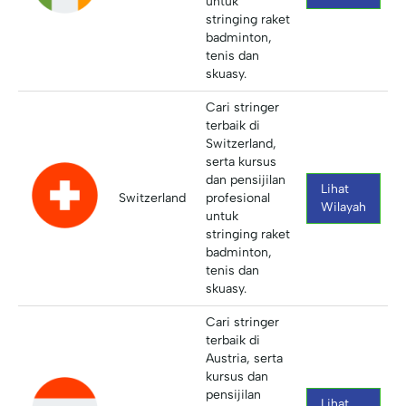
untuk
stringing raket
badminton,
tenis dan
skuasy.
Cari stringer
terbaik di
Switzerland,
serta kursus
dan pensijilan
Lihat
Switzerland
profesional
Wilayah
untuk
stringing raket
badminton,
tenis dan
skuasy.
Cari stringer
terbaik di
Austria, serta
kursus dan
pensijilan
Lihat