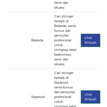
tenis dan
skuasy.
Cari stringer
terbaik di
Belanda, serta
kursus dan
pensijilan
Lihat
Belanda
profesional
Wilayah
untuk
stringing raket
badminton,
tenis dan
skuasy.
Cari stringer
terbaik di
Sepanyol,
serta kursus
dan pensijilan
Lihat
Sepanyol
profesional
Wilayah
untuk
stringing raket