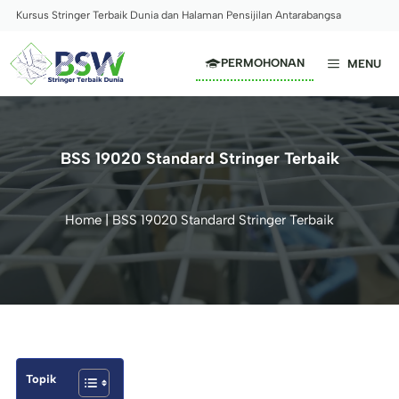
Skip
Kursus Stringer Terbaik Dunia dan Halaman Pensijilan Antarabangsa
to
content
PERMOHONAN
MENU
BSS 19020 Standard Stringer Terbaik
Home
|
BSS 19020 Standard Stringer Terbaik
Topik