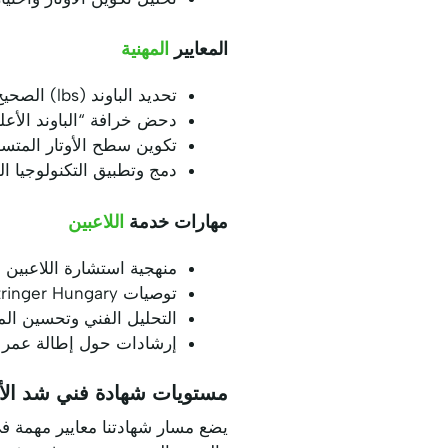
المعايير
المهنية
تحديد الباوند (lbs) الصحيح بناءً على متطلبات اللاعب
دحض خرافة “الباوند الأعل
تكوين سطح الأوتار المتسق
دمج وتطبيق التكنولوجيا ال
مهارات خدمة
اللاعبين
منهجية استشارة اللاعبين 
توصيات BSW Certified Stringer Hungary بناءً على الأداء
التحليل الفني وتحسين ال
إرشادات حول إطالة عمر ا
مستويات شهادة فني شد الأ