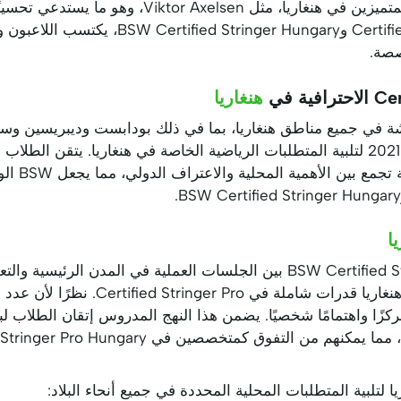
متدنية لا تليق بمستوى اللاعبين المتميزين في هنغاريا،
برامجنا المنظمة Certified Stringer Pro وgary
صصة.
هنغاريا
ة في جميع مناطق هنغاريا، بما في ذلك بودابست وديبريسين وسي
Hungary من 
ا
يجمع نهجنا في BSW Certified Stringer Hungary بين الجلسات العملية في الم
يطور الطلاب من كل منطقة في هنغاريا قدر
من التفوق كمتخصصين في Certified Stringer Pro Hungary.
يا لتلبية المتطلبات المحلية المحددة في جميع أنحاء البلاد: