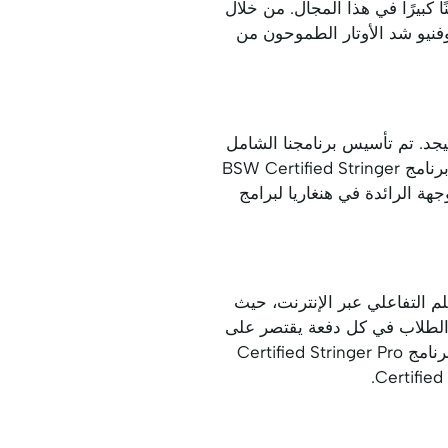
 مثل Viktor Axelsen، وهو ما يستدعي تحسينًا كبيرًا في هذا المجال. من خلال
BSW Certified Stringer Hun، يكتسب اللاعبون وفنيو شد الأوتار الطموحون من
جد. تم تأسيس برنامجنا الشامل
Certified Stringer Pro في عام 2021 لتلبية المتطلبات الرياضية الخاصة في هنغاريا. يتقن الطلاب برنامج BSW Certified Stringer
خلال دورات منظمة تجمع بين الأهمية المحلية والاعتراف الدولي، مما يجعل BSW الوجهة الرائدة في هنغاريا لبرامج
دن الرئيسية والتعلم التفاعلي عبر الإنترنت، حيث
ات شاملة في Certified Stringer Pro. نظرًا لأن عدد الطلاب في كل دفعة يقتصر على
15 طالبًا، يقدم المدربون توجيهًا مركزًا واهتمامًا شخصيًا. يضمن هذا النهج المدروس إتقان الطلاب لبرنامج Certified Stringer Pro