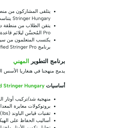
Stringer Hungary يتناسب مع مجتمعاتهم الرياضية الراسخة.
Pro المُحسَّن ليلائم قاعدة اللاعبين المتنوعة ومتطلبات المنشآت لديهم.
برنامج Certified Stringer Pro الشامل، بما يلبي متطلبات اللاعبين المحليين والتنافسيين على حد سواء.
برنامج التطوير
المهني
يدمج منهجنا في هنغاريا الأسس الن
أساسيات
d Stringer Hungary
منهجية شد/تركيب أوتار 
بروتوكولات معايرة المعدا
تقنيات قياس الباوند (lbs) بدقة وتحسينه
أساليب الحفاظ على الهي
تحليل تكوين الأوتار واختي