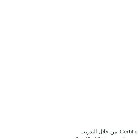
يضع مسار شهادتنا معايير مهمة في الصناعة، معترف بها كمعيار نهائي في هنغاريا لـ Certified Stringer Pro. من خلال التدريب