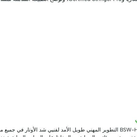
تعزز مرافق التدريب في BSW-Hungary التطوير المهني طويل الأمد لفنيي شد الأوت