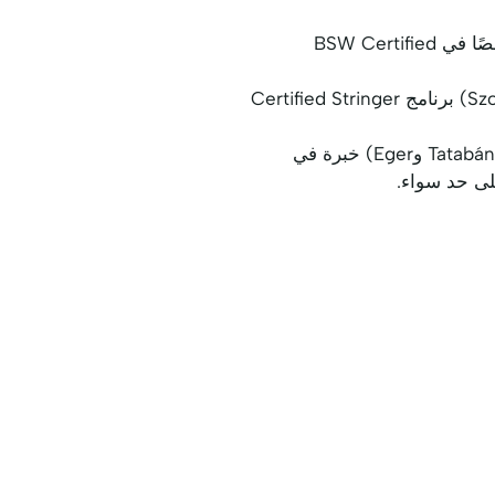
يتلقى المشاركون من منطقة بودابست (من مدن مثل Pécs وGyőr وMiskolc) تدريبًا متخصصًا في BSW Certified
يتقن الطلاب من منطقة ديبريسين (من مدن مثل Kecskemét وNyíregyháza وSzombathely) برنامج Certified Stringer
يكتسب المتعلمون من سيجد والمناطق الأخرى (من مدن مثل Békéscsaba وSzolnok وTatabánya وEger) خبرة في