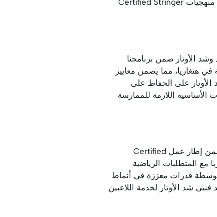
والتقييم المنهجي، يتقدم فنيو شد الأوتار عبر ثلاثة مستويات احترافية، يبني كل منها خبرة شاملة في منهجيات Certified Stringer
ساسية للاعتماد وشد الأوتار ضمن برنامجنا
في هنغاريا، مما يضمن معايير
الأوتار على الحفاظ على
ت الأساسية اللازمة للممارسة
يرتقي مستوى Professional Certified Stringer بالممارسين من خلال منهجيات تقنية متخصصة ضمن إطار عمل Certified
غاريا مع المتطلبات الرياضية
لمتوسطة قدرات معززة في أنماط
ركز على الأداء، مما يُعد فنيي شد الأوتار لخدمة اللاعبين