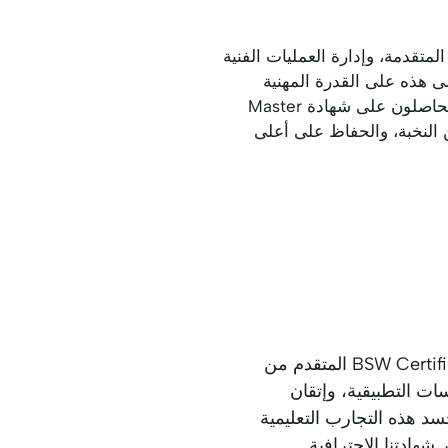
مات اللاعبين المتقدمة، وإدارة العمليات الفنية
 كرة الريشة المحترف في هنغاريا. تؤكد شهادة Certified Stringer Pro الأعلى هذه على القدرة المهنية
الكاملة في خدمات شد الأوتار للنخبة، وتخصيص المعدات المتطور، وتحسين الأداء المتقدم. يظهر الحاصلون على شهادة Master
ياضيين النخبة، والحفاظ على أعلى
تعرض مراكز التدريب لدينا طلابًا من هنغاريا يشاركون في برنامج BSW Certified Stringer Hungary المتقدم من
ت التطبيقية، وإتقان
د هذه التجارب التعليمية