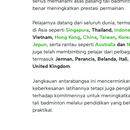
serius memahami asas pasang tali badmin
benar meningkatkan prestasi permainan.
Pelajarnya datang dari seluruh dunia, ter
di Asia seperti
Singapura
, Thailand,
Indone
Vietnam,
Hong Kong
,
China
,
Taiwan
,
Kore
Jepun
, serta rantau seperti
Australia
dan
N
juga telah membimbing pelajar dari pelbag
termasuk
Jerman, Perancis, Belanda, Itali
United Kingdom
.
Jangkauan antarabangsa ini mencerminkan
keberkesanan latihannya tetapi juga pengik
terhadap komitmennya untuk meningkatka
tali badminton melalui pendidikan yang b
praktikal.