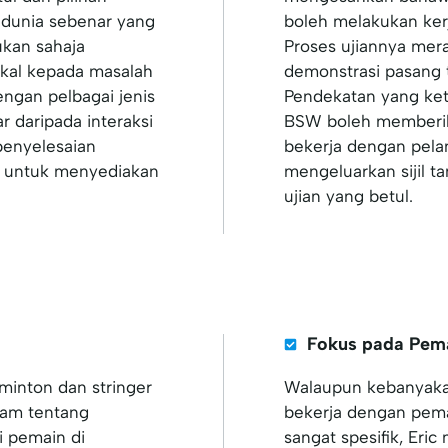
 dunia sebenar yang
boleh melakukan kerj
ukan sahaja
Proses ujiannya mer
ikal kepada masalah
demonstrasi pasang t
engan pelbagai jenis
Pendekatan yang keta
r daripada interaksi
BSW boleh memberika
penyelesaian
bekerja dengan pela
n untuk menyediakan
mengeluarkan sijil 
ujian yang betul.
Fokus pada Pema
dminton dan stringer
Walaupun kebanyakan
am tentang
bekerja dengan pema
i pemain di
sangat spesifik, Eri