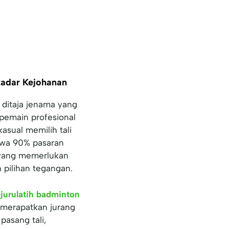
adar Kejohanan
 ditaja jenama yang
pemain profesional
sual memilih tali
awa 90% pasaran
 yang memerlukan
 pilihan tegangan.
g
jurulatih badminton
 merapatkan jurang
asang tali,