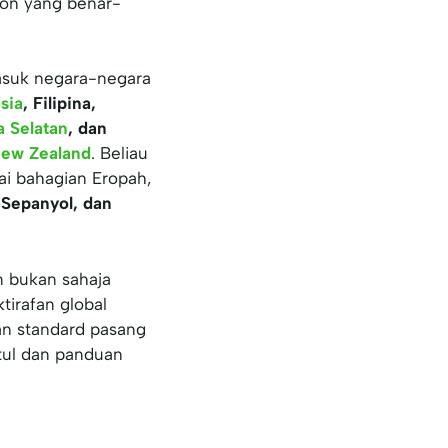
ton yang benar-
masuk negara-negara
sia
, Filipina,
a Selatan
, dan
ew Zealand
. Beliau
ai bahagian Eropah,
, Sepanyol, dan
 bukan sahaja
tirafan global
n standard pasang
etul dan panduan