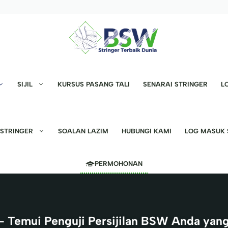
SIJIL
KURSUS PASANG TALI
SENARAI STRINGER
L
 STRINGER
SOALAN LAZIM
HUBUNGI KAMI
LOG MASUK 
PERMOHONAN
– Temui Penguji Persijilan BSW Anda yan