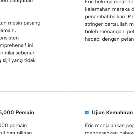
n pembangunan
Eric bekerja rapat d
kelemahan mereka d
penambahbaikan. Pen
ikan mesin pasang
stringer bertauliah
pemain,
boleh menangani pel
onsisten
hadapi dengan pelan
mprehensif ini
i nilai sebenar
ijil yang tidak
5,000 Pemain
Ujian Kemahiran
,000 pemain
Eric menjalankan pep
l dan pilihan
mengesahkan bahawa 