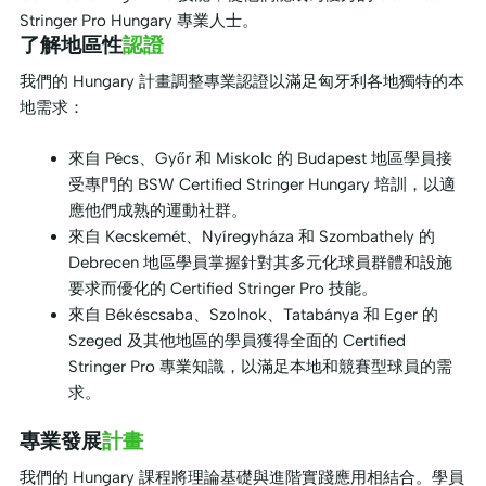
Stringer Pro Hungary 專業人士。
了解地區性
認證
我們的 Hungary 計畫調整專業認證以滿足匈牙利各地獨特的本
地需求：
來自 Pécs、Győr 和 Miskolc 的 Budapest 地區學員接
受專門的 BSW Certified Stringer Hungary 培訓，以適
應他們成熟的運動社群。
來自 Kecskemét、Nyíregyháza 和 Szombathely 的
Debrecen 地區學員掌握針對其多元化球員群體和設施
要求而優化的 Certified Stringer Pro 技能。
來自 Békéscsaba、Szolnok、Tatabánya 和 Eger 的
Szeged 及其他地區的學員獲得全面的 Certified
Stringer Pro 專業知識，以滿足本地和競賽型球員的需
求。
專業發展
計畫
我們的 Hungary 課程將理論基礎與進階實踐應用相結合。學員