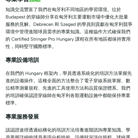
知識交流豐富了我們在匈牙利不同地區的學習環境。位於
Budapest 的穿線師分享在匈牙利主要運動市場中優化大批量
服務的見解。Debrecen 和 Szeged 的學員則貢獻在匈牙利競爭
環境中管理進階球員需求的專業知識。這種協作方式確保我們
的 Certified Stringer Pro Hungary 課程在所有地區都保持實用
性，同時堅守國際標準。
專業設備培訓
在我們的 Hungary 框架內，學員透過系統化的培訓方法掌握先
進的設備操作。這種全面的方法整合了電子穿線系統掌握、數
位精準測量規程、先進的工具使用方法和品質保證體系。我們
的培訓確保認證穿線師在匈牙利各類運動設施中都能保持專業
標準。
專業服務發展
該認證途徑透過結構化的培訓方法培養進階諮詢專業知識。學
員掌握詳細的球員表現分析技術、設備狀況評估規程、球線選