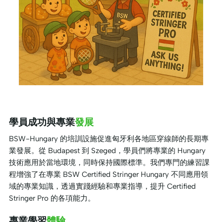
學員成功與專業
發展
BSW-Hungary 的培訓設施促進匈牙利各地區穿線師的長期專
業發展。從 Budapest 到 Szeged，學員們將專業的 Hungary
技術應用於當地環境，同時保持國際標準。我們專門的練習課
程增強了在專業 BSW Certified Stringer Hungary 不同應用領
域的專業知識，透過實踐經驗和專業指導，提升 Certified
Stringer Pro 的各項能力。
專業學習
體驗