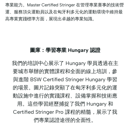
專業能力。Master Certified Stringer 在管理專業賽事的技術營
運、服務頂尖運動員以及在匈牙利多元化的運動環境中維持最
高專業實踐標準方面，展現出卓越的專業知識。
圖庫：學習專業 Hungary 認證
我們的培訓中心展示了 Hungary 學員透過在主
要城市舉辦的實體課程和全面的線上培訓，參
與進階 BSW Certified Stringer Hungary 學習
的場景。圖片記錄突顯了在匈牙利多元化的運
動設施中進行的實踐課程、設備掌握和技術應
用。這些學習經歷捕捉了我們 Hungary 和
Certified Stringer Pro 課程的精髓，展示了我
們專業認證途徑的全面性。