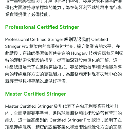
這一基礎認證證明了穿線師在球拍準備、球線安裝和基本設備
優化方面維持專業標準的能力，為在匈牙利羽球社群中進行專
業實踐提供了必備技能。
Professional Certified Stringer
Professional Certified Stringer 級別透過我們 Certified
Stringer Pro 框架內的專業技術方法，提升從業者的水平。在
此階段，穿線師學習如何使先進的 Hungary 技術適應匈牙利獨
特的運動需求和設施標準，從而加深對設備優化的理解。這一
中級認證展示了在進階穿線模式、專業磅數校準和以性能為導
向的球線選擇方面的更強能力，為服務匈牙利現有羽球中心的
競賽型球員和專業設施做好準備。
Master Certified Stringer
Master Certified Stringer 級別代表了在匈牙利專業羽球社群
內，全面掌握賽事準備、進階球員服務和技術設施營運管理的
能力。這一最高級別的 Certified Stringer Pro 認證，證明了在
頂級穿線服務、精密的設備客製化和進階性能優化方面的完整