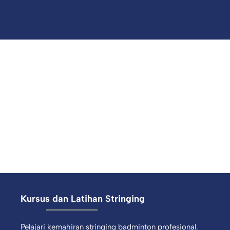
Kursus dan Latihan Stringing
Pelajari kemahiran stringing badminton profesional.