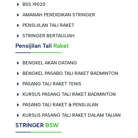
BSS 19020
AMANAH PENDIDIKAN STRINGER
PENSIJILAN TALI RAKET
STRINGER BERTAULIAH
Pensijilan Tali
Raket
BENGKEL AKAN DATANG
BENGKEL PASABG TALI RAKET BADMINTON
PASANG TALI RAKET TENIS
KURSUS PASANG TALI RAKET BADMINTON
PASANG TALI RAKET & PENSIJILAN
KURSUS PASANG TALI RAKET DALAM TALIAN
STRINGER
BSW