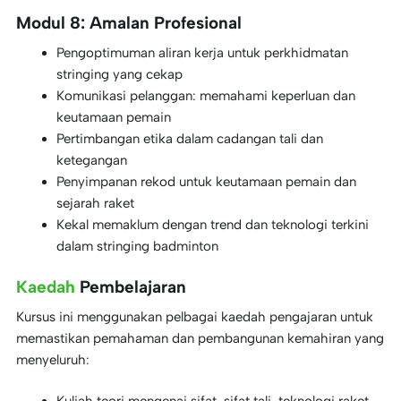
Modul 8: Amalan Profesional
Pengoptimuman aliran kerja untuk perkhidmatan
stringing yang cekap
Komunikasi pelanggan: memahami keperluan dan
keutamaan pemain
Pertimbangan etika dalam cadangan tali dan
ketegangan
Penyimpanan rekod untuk keutamaan pemain dan
sejarah raket
Kekal memaklum dengan trend dan teknologi terkini
dalam stringing badminton
Kaedah
Pembelajaran
Kursus ini menggunakan pelbagai kaedah pengajaran untuk
memastikan pemahaman dan pembangunan kemahiran yang
menyeluruh: