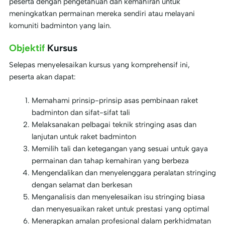
peserta dengan pengetahuan dan kemahiran untuk
meningkatkan permainan mereka sendiri atau melayani
komuniti badminton yang lain.
Objektif
Kursus
Selepas menyelesaikan kursus yang komprehensif ini,
peserta akan dapat:
Memahami prinsip-prinsip asas pembinaan raket
badminton dan sifat-sifat tali
Melaksanakan pelbagai teknik stringing asas dan
lanjutan untuk raket badminton
Memilih tali dan ketegangan yang sesuai untuk gaya
permainan dan tahap kemahiran yang berbeza
Mengendalikan dan menyelenggara peralatan stringing
dengan selamat dan berkesan
Menganalisis dan menyelesaikan isu stringing biasa
dan menyesuaikan raket untuk prestasi yang optimal
Menerapkan amalan profesional dalam perkhidmatan