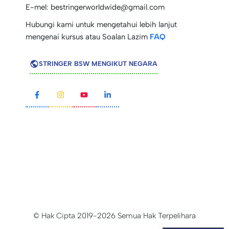
E-mel:
bestringerworldwide@gmail.com
Hubungi kami untuk mengetahui lebih lanjut
mengenai kursus atau Soalan Lazim
FAQ
STRINGER BSW MENGIKUT NEGARA
© Hak Cipta 2019-2026 Semua Hak Terpelihara