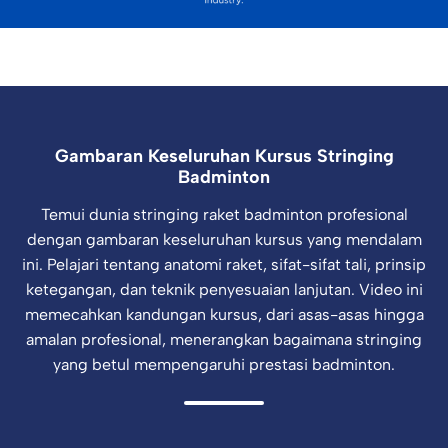
Gambaran Keseluruhan Kursus Stringing
Badminton
Temui dunia stringing raket badminton profesional
dengan gambaran keseluruhan kursus yang mendalam
ini. Pelajari tentang anatomi raket, sifat-sifat tali, prinsip
ketegangan, dan teknik penyesuaian lanjutan. Video ini
memecahkan kandungan kursus, dari asas-asas hingga
amalan profesional, menerangkan bagaimana stringing
yang betul mempengaruhi prestasi badminton.