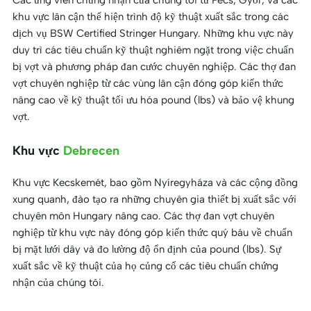
Các ứng viên chứng nhận của chúng tôi từ Pécs, Győr, và các
khu vực lân cận thể hiện trình độ kỹ thuật xuất sắc trong các
dịch vụ BSW Certified Stringer Hungary. Những khu vực này
duy trì các tiêu chuẩn kỹ thuật nghiêm ngặt trong việc chuẩn
bị vợt và phương pháp đan cước chuyên nghiệp. Các thợ đan
vợt chuyên nghiệp từ các vùng lân cận đóng góp kiến thức
nâng cao về kỹ thuật tối ưu hóa pound (lbs) và bảo vệ khung
vợt.
Khu vực
Debrecen
Khu vực Kecskemét, bao gồm Nyíregyháza và các cộng đồng
xung quanh, đào tạo ra những chuyên gia thiết bị xuất sắc với
chuyên môn Hungary nâng cao. Các thợ đan vợt chuyên
nghiệp từ khu vực này đóng góp kiến thức quý báu về chuẩn
bị mặt lưới dây và đo lường độ ổn định của pound (lbs). Sự
xuất sắc về kỹ thuật của họ củng cố các tiêu chuẩn chứng
nhận của chúng tôi.