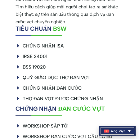
Tìm hiểu cách giúp mỗi người chơi tạo ra sự khác
biệt thực sự trên sân đấu thông qua dịch vụ đan
cước vợt chuyên nghiệp.
TIÊU CHUẨN
BSW
CHỨNG NHẬN ISA
IRSE 24001
BSS 19020
QUỸ GIÁO DỤC THỢ ĐAN VỢT
CHỨNG NHẬN ĐAN CƯỚC
THỢ ĐAN VỢT ĐƯỢC CHỨNG NHẬN
CHỨNG NHẬN
ĐAN CƯỚC VỢT
WORKSHOP SẮP TỚI
Tiếng Việt
WORKSHOP ĐAN CƯỚC VỢT CẦU LÔNG