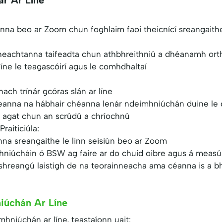
anna beo ar Zoom chun foghlaim faoi theicnící sreangaithe
cheachtanna taifeadta chun athbhreithniú a dhéanamh orth
 líne le teagascóirí agus le comhdhaltaí
ach trínár gcóras slán ar líne
eanna na hábhair chéanna lenár ndeimhniúchán duine le 
 agat chun an scrúdú a chríochnú
raiticiúla:
nna sreangaithe le linn seisiún beo ar Zoom
mhniúcháin ó BSW ag faire ar do chuid oibre agus á measú
 shreangú laistigh de na teorainneacha ama céanna is a bh
iúchán Ar Líne
hniúchán ar líne, teastaíonn uait: