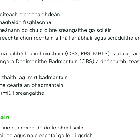
igiteach d’ardchaighdeán
e haghaidh físghlaonna
peánann do chuid oibre sreangaithe go soiléir
eachta chun rochtain a fháil ar ábhair agus scrúduithe ar
na leibhéil deimhniúcháin (CBS, PBS, MBTS) is atá ag ár g
eangóra Dheimhnithe Badmantain (CBS) a dhéanamh, teasta
e thaithí ag imirt badmantain
the cearta an bhadmantain
irmiúil sreangaithe
áin
líne a oireann do do leibhéal scile
rice agus na cleachtaí go léir i gcrích