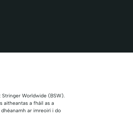
st Stringer Worldwide (BSW).
 aitheantas a fháil as a
 a dhéanamh ar imreoirí i do