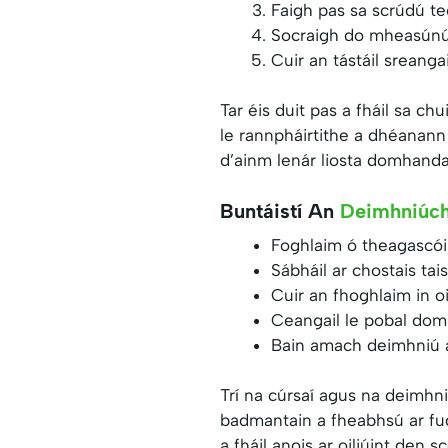
Faigh pas sa scrúdú teoi
Socraigh do mheasúnú a
Cuir an tástáil sreanga
Tar éis duit pas a fháil sa c
le rannpháirtithe a dhéanann 
d’ainm lenár liosta domhanda
Buntáistí An
Deimhniúch
Foghlaim ó theagascóir
Sábháil ar chostais tai
Cuir an fhoghlaim in oi
Ceangail le pobal dom
Bain amach deimhniú a
Trí na cúrsaí agus na deimhni
badmantain a fheabhsú ar fud 
a fháil anois ar oiliúint den