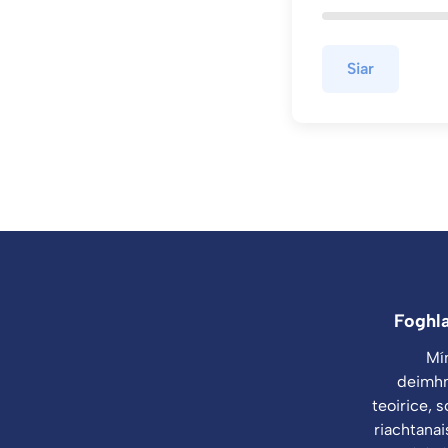
Siar
Foghl
Mí
deimhn
teoirice, 
riachtanai