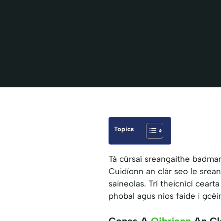
Topics
Tá cúrsaí sreangaithe badman
Cuidíonn an clár seo le srean
saineolas. Trí theicnící ceart
phobal agus níos faide i gcéi
Conas A
Oibríonn
An Clá