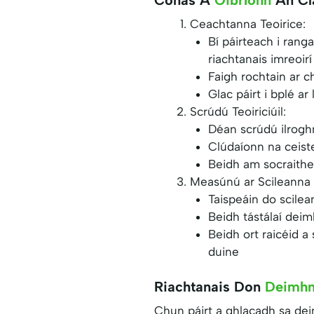
Ceachtanna Teoirice:
Bí páirteach i rang
riachtanais imreoirí
Faigh rochtain ar 
Glac páirt i bplé ar
Scrúdú Teoiriciúil:
Déan scrúdú ilroghn
Clúdaíonn na ceist
Beidh am socraithe
Measúnú ar Scileanna P
Taispeáin do scilea
Beidh tástálaí dei
Beidh ort raicéid a
duine
Riachtanais Don
Deimhn
Chun páirt a ghlacadh sa deim