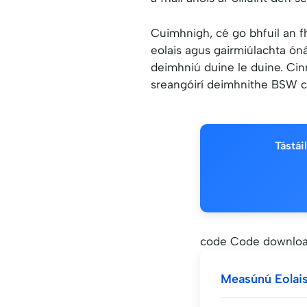
Cuimhnigh, cé go bhfuil an fh
eolais agus gairmiúlachta ón
deimhniú duine le duine. Cinn
sreangóirí deimhnithe BSW ch
Tástái
code Code downloa
Measúnú Eolai