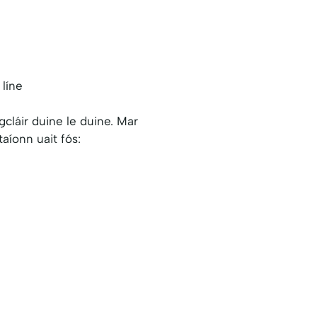
 líne
cláir duine le duine. Mar
íonn uait fós: