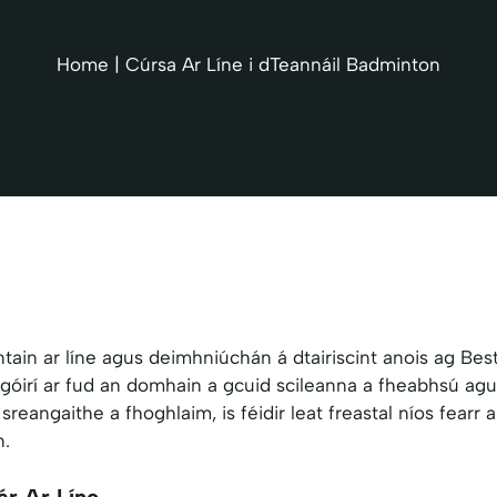
Home
|
Cúrsa Ar Líne i dTeannáil Badminton
tain ar líne agus deimhniúchán á dtairiscint anois ag Be
góirí ar fud an domhain a gcuid scileanna a fheabhsú agus
a sreangaithe a fhoghlaim, is féidir leat freastal níos fearr
n.
r Ar Líne