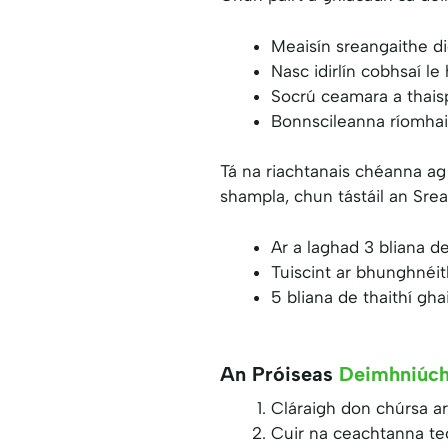
Meaisín sreangaithe d
Nasc idirlín cobhsaí l
Socrú ceamara a thais
Bonnscileanna ríomhair
Tá na riachtanais chéanna ag 
shampla, chun tástáil an Sr
Ar a laghad 3 bliana d
Tuiscint ar bhunghnéi
5 bliana de thaithí gha
An Próiseas
Deimhniúch
Cláraigh don chúrsa ar 
Cuir na ceachtanna teoi