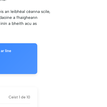
is an leibhéal céanna scile,
 daoine a fhaigheann
inín a bheith acu as
ar líne
Ceist
1
de
10