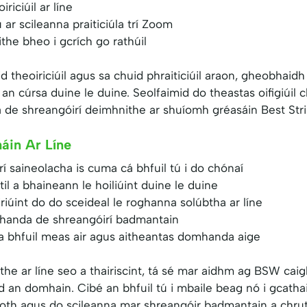
riciúil ar líne
r scileanna praiticiúla trí Zoom
ithe bheo i gcrích go rathúil
huid theoiriciúil agus sa chuid phraiticiúil araon, gheobh
an cúrsa duine le duine. Seolfaimid do theastas oifigiúil 
 de shreangóirí deimhnithe ar shuíomh gréasáin Best Str
áin Ar Líne
í saineolacha is cuma cá bhfuil tú i do chónaí
stil a bhaineann le hoiliúint duine le duine
riúint do do sceideal le roghanna solúbtha ar líne
handa de shreangóirí badmantain
 bhfuil meas air agus aitheantas domhanda aige
the ar líne seo a thairiscint, tá sé mar aidhm ag BSW cai
an domhain. Cibé an bhfuil tú i mbaile beag nó i gcathair 
 scoth agus do scileanna mar shreangóir badmantain a chru