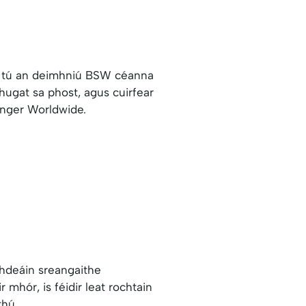
aidh tú an deimhniú BSW céanna
chugat sa phost, agus cuirfear
inger Worldwide.
ghdeáin sreangaithe
mhór, is féidir leat rochtain
thú.