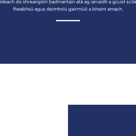
ideach do shreangóirí badmantain atá ag iarraidh a gcuid scil
fheabhsú agus deimhniú gairmiúil a bhaint amach.