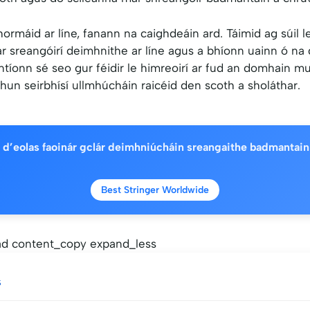
ormáid ar líne, fanann na caighdeáin ard. Táimid ag súil le
ár sreangóirí deimhnithe ar líne agus a bhíonn uainn ó na
tíonn sé seo gur féidir le himreoirí ar fud an domhain mu
un seirbhísí ullmhúcháin raicéid den scoth a sholáthar.
l d’eolas faoinár gclár deimhniúcháin sreangaithe badmantain 
Best Stringer Worldwide
d content_copy expand_less
s