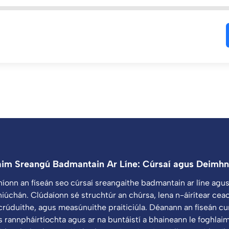
aim Sreangú Badmantain Ar Líne: Cúrsaí agus Deimhn
níonn an físeán seo cúrsaí sreangaithe badmantain ar líne agus
iúchán. Clúdaíonn sé struchtúr an chúrsa, lena n-áirítear cea
scrúduithe, agus measúnuithe praiticiúla. Déanann an físeán cur
s rannpháirtíochta agus ar na buntáistí a bhaineann le foghlaim 