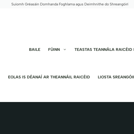
Skip
Suíomh Gréasáin Domhanda Foghlama agus Deimhnithe do Shreangóirí
to
content
BAILE
FÚINN
TEASTAS TEANNÁLA RAICÉID 
EOLAS IS DÉANAÍ AR THEANNÁIL RAICÉID
LIOSTA SREANGÓI