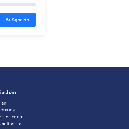
Ar Aghaidh
iúchán
 an
chtanna
 síos ar na
ar líne. Tá