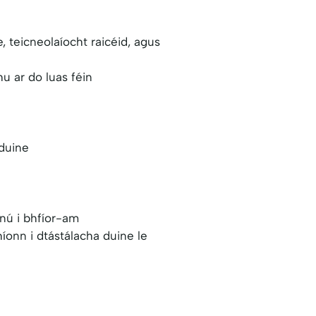
, teicneolaíocht raicéid, agus
u ar do luas féin
duine
nú i bhfíor-am
íonn i dtástálacha duine le