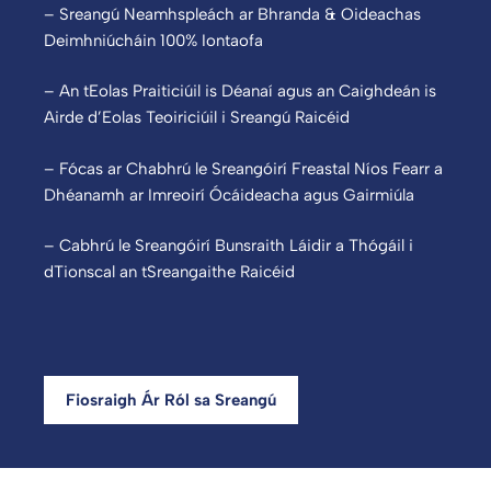
– Sreangú Neamhspleách ar Bhranda & Oideachas
Deimhniúcháin 100% Iontaofa
– An tEolas Praiticiúil is Déanaí agus an Caighdeán is
Airde d’Eolas Teoiriciúil i Sreangú Raicéid
– Fócas ar Chabhrú le Sreangóirí Freastal Níos Fearr a
Dhéanamh ar Imreoirí Ócáideacha agus Gairmiúla
– Cabhrú le Sreangóirí Bunsraith Láidir a Thógáil i
dTionscal an tSreangaithe Raicéid
Fiosraigh Ár Ról sa Sreangú