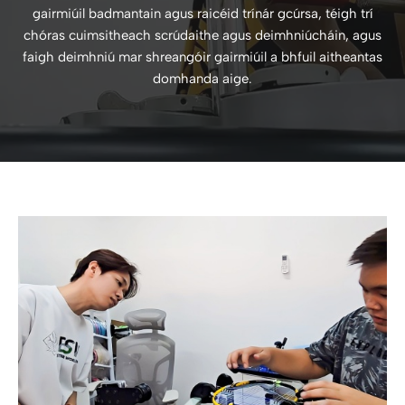
gairmiúil badmantain agus raicéid trínár gcúrsa, téigh trí
chóras cuimsitheach scrúdaithe agus deimhniúcháin, agus
faigh deimhniú mar shreangóir gairmiúil a bhfuil aitheantas
domhanda aige.