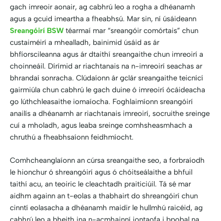
gach imreoir aonair, ag cabhrú leo a rogha a dhéanamh
agus a gcuid imeartha a fheabhsú. Mar sin, ní úsáideann
Sreangóirí BSW
téarmaí mar “sreangóir comórtais” chun
custaiméirí a mhealladh, bainimid úsáid as ár
bhfíorscileanna agus ár dtaithí sreangaithe chun imreoirí a
choinneáil. Dírímid ar riachtanais na n-imreoirí seachas ar
bhrandaí sonracha. Clúdaíonn ár gclár sreangaithe teicnící
gairmiúla chun cabhrú le gach duine ó imreoirí ócáideacha
go lúthchleasaithe iomaíocha. Foghlaimíonn sreangóirí
anailís a dhéanamh ar riachtanais imreoirí, socruithe sreinge
cuí a mholadh, agus leaba sreinge comhsheasmhach a
chruthú a fheabhsaíonn feidhmíocht.
Comhcheanglaíonn an cúrsa sreangaithe seo, a forbraíodh
le hionchur ó shreangóirí agus ó chóitseálaithe a bhfuil
taithí acu, an teoiric le cleachtadh praiticiúil. Tá sé mar
aidhm againn an t-eolas a thabhairt do shreangóirí chun
cinntí eolasacha a dhéanamh maidir le hullmhú raicéid, ag
cabhrú leo a bheith ina n-acmhainní iontaofa i bpobal na