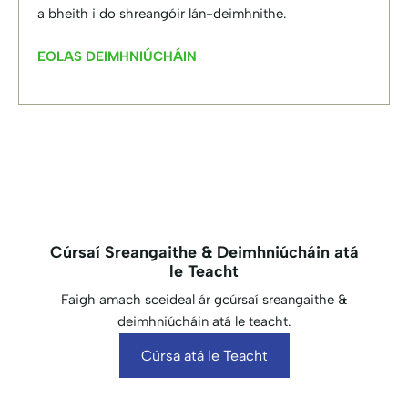
a bheith i do shreangóir lán-deimhnithe.
EOLAS DEIMHNIÚCHÁIN
Cúrsaí Sreangaithe & Deimhniúcháin atá
le Teacht
Faigh amach sceideal ár gcúrsaí sreangaithe &
deimhniúcháin atá le teacht.
Cúrsa atá le Teacht