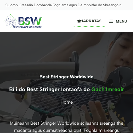
Skip
Suíomh Gréasáin Domhanda Foghlama agus Deimhnithe do Shreangóirí
to
content
IARRATAS
MENU
Best Stringer Worldwide
Bí i do Best Stringer Iontaofa do
Gach Imreoir
Home
Múineann Best Stringer Worldwide scileanna sreangaithe
macánta agus cuimsitheacha duit. Foghlaim sreangú