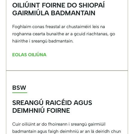
OILIÚINT FOIRNE DO SHIOPAÍ
GAIRMIÚLA BADMANTAIN
Foghlaim conas freastal ar chustaiméirí leis na
roghanna cearta bunaithe ar a gcuid riachtanas, go
háirithe i sreangú badmantain.
EOLAS OILIÚNA
BSW
SREANGÚ RAICÉID AGUS
DEIMHNIÚ FOIRNE
Cuir oiliúint ar do fhoireann i sreangú gairmiúil
badmantain agus faigh deimhniú ar an lá deiridh chun