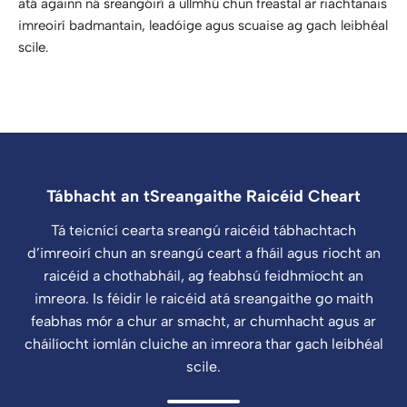
atá againn ná sreangóirí a ullmhú chun freastal ar riachtanais
imreoirí badmantain, leadóige agus scuaise ag gach leibhéal
scile.
Tábhacht an tSreangaithe Raicéid Cheart
Tá teicnící cearta sreangú raicéid tábhachtach
d’imreoirí chun an sreangú ceart a fháil agus riocht an
raicéid a chothabháil, ag feabhsú feidhmíocht an
imreora. Is féidir le raicéid atá sreangaithe go maith
feabhas mór a chur ar smacht, ar chumhacht agus ar
cháilíocht iomlán cluiche an imreora thar gach leibhéal
scile.