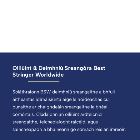
Oiliúint & Deimhniú Sreangóra Best
Stringer Worldwide
Soláthraíonn BSW deimhniú sreangaithe a bhfuil
aitheantas idirnáisiúnta aige le hoideachas cuí
bunaithe ar chaighdeáin sreangaithe leibhéal
comórtais. Clúdaíonn an oiliúint ardteicnící
sreangaithe, teicneolaíocht raicéid, agus
saincheapadh a bhaineann go sonrach leis an imreoir.