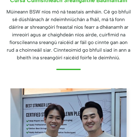
Cúrsa Cuimsitheach Sreangaithe Badmantain
Múineann BSW níos mó ná teastais amháin. Cé go bhfuil
sé dúshlánach ár ndeimhniúchán a fháil, má tá fonn
dáiríre ar shreangóirí freastal níos fearr a dhéanamh ar
imreoirí agus ar chaighdeán níos airde, cuirfimid na
fíorscileanna sreangú raicéid ar fáil go cinnte gan aon
rud a choinneáil siar. Cinnteoimid go bhfuil siad in ann a
bheith ina sreangóirí raicéid foirfe le deimhniú.