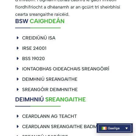
fíordhifríocht a dhéanamh ar an gcúirt trí sheirbhísí
cearta sreangaithe raicéid.
BSW
CAIGHDEÁN
CREIDIÚNÚ ISA
IRSE 24001
BSS 19020
IONTAOBHAS OIDEACHAIS SREANGÓIRÍ
DEIMHNIÚ SREANGAITHE
SREANGÓIR DEIMHNITHE
DEIMHNIÚ
SREANGAITHE
CEARDLANN AG TEACHT
CEARDLANN SREANGAITHE BADMANTAIN
Gaeilge