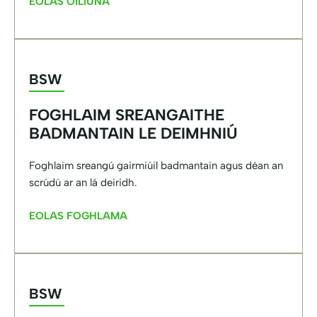
EOLAS OILIÚNA
BSW
FOGHLAIM SREANGAITHE
BADMANTAIN LE DEIMHNIÚ
Foghlaim sreangú gairmiúil badmantain agus déan an
scrúdú ar an lá deiridh.
EOLAS FOGHLAMA
BSW