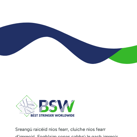
Sreangú raicéid níos fearr, cluiche níos fearr
d'imreoirí. Foghlaim conas cabhrú le gach imreoir