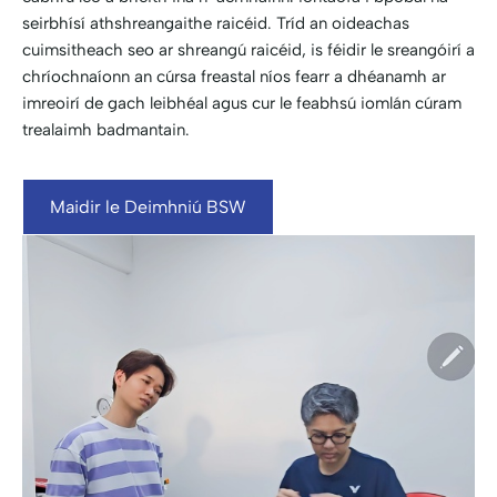
seirbhísí athshreangaithe raicéid. Tríd an oideachas
cuimsitheach seo ar shreangú raicéid, is féidir le sreangóirí a
chríochnaíonn an cúrsa freastal níos fearr a dhéanamh ar
imreoirí de gach leibhéal agus cur le feabhsú iomlán cúram
trealaimh badmantain.
Maidir le Deimhniú BSW