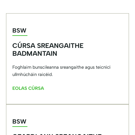
BSW
CÚRSA SREANGAITHE
BADMANTAIN
Foghlaim bunscileanna sreangaithe agus teicnící
ullmhúcháin raicéid.
EOLAS CÚRSA
BSW