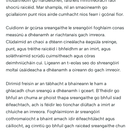
thosaitheoirí go hardleibhéil, faisnéis mhíthreorach faoi
shocrú raicéid. Mar shampla, níl an smaoineamh go
gciallaíonn punt níos airde cumhacht níos fearr i gcónaí fíor.
Cuidíonn ár gcúrsa sreangaithe le sreangóirí foghlaim conas
measúnú a dhéanamh ar riachtanais gach imreora.
Clúdaímid an chaoi a dtéann cineálacha éagsúla sreinge,
punt, agus tréithe raicéid i bhfeidhm ar an imirt, agus
soláthraímid scrúdú cuimsitheach agus córas
deimhniúcháin cuí. Ligeann an t-eolas seo do shreangóirí
moltaí úsáideacha a dhéanamh a oireann do gach imreoir.
Dírímid freisin ar an tábhacht a bhaineann le ham a
ghlacadh chun sreangú a dhéanamh i gceart. B’fhéidir go
bhfuil an chuma ar phoist thapa sreangaithe go bhfuil siad
éifeachtach, ach is féidir leo tionchar diúltach a imirt ar
chluiche an imreora. Foghlaimíonn ár sreangóirí
cothromaíocht a bhaint amach idir éifeachtúlacht agus
cáilíocht, ag cinntiú go bhfuil gach raicéad sreangaithe chun