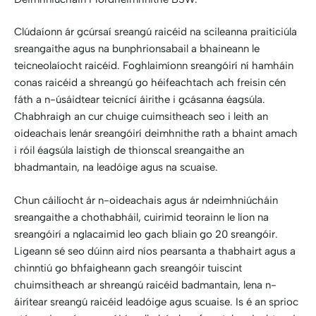
Clúdaíonn ár gcúrsaí sreangú raicéid na scileanna praiticiúla
sreangaithe agus na bunphrionsabail a bhaineann le
teicneolaíocht raicéid. Foghlaimíonn sreangóirí ní hamháin
conas raicéid a shreangú go héifeachtach ach freisin cén
fáth a n-úsáidtear teicnící áirithe i gcásanna éagsúla.
Chabhraigh an cur chuige cuimsitheach seo i leith an
oideachais lenár sreangóirí deimhnithe rath a bhaint amach
i róil éagsúla laistigh de thionscal sreangaithe an
bhadmantain, na leadóige agus na scuaise.
Chun cáilíocht ár n-oideachais agus ár ndeimhniúcháin
sreangaithe a chothabháil, cuirimid teorainn le líon na
sreangóirí a nglacaimid leo gach bliain go 20 sreangóir.
Ligeann sé seo dúinn aird níos pearsanta a thabhairt agus a
chinntiú go bhfaigheann gach sreangóir tuiscint
chuimsitheach ar shreangú raicéid badmantain, lena n-
áirítear sreangú raicéid leadóige agus scuaise. Is é an sprioc