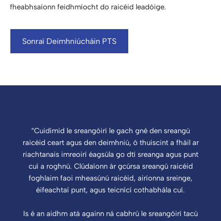
fheabhsaíonn feidhmíocht do raicéid leadóige.
Sonraí Deimhniúcháin PTS
“Cuidímid le sreangóirí le gach gné den sreangú
raicéid ceart agus den deimhniú, ó thuiscint a fháil ar
riachtanais imreoirí éagsúla go dtí sreanga agus punt
cuí a roghnú. Clúdaíonn ár gcúrsa sreangú raicéid
foghlaim faoi mheasúnú raicéid, airíonna sreinge,
éifeachtaí punt, agus teicnící cothabhála cuí.
Is é an aidhm atá againn ná cabhrú le sreangóirí tacú