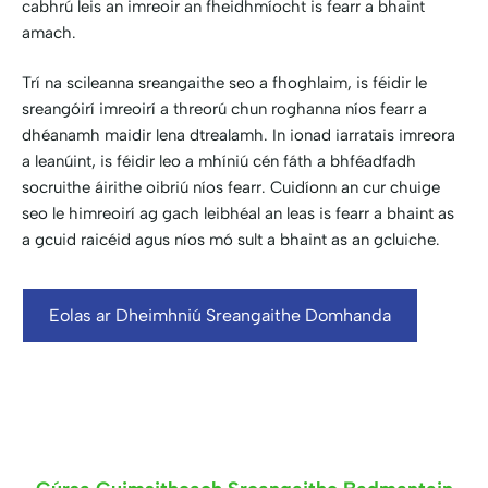
cabhrú leis an imreoir an fheidhmíocht is fearr a bhaint
amach.
Trí na scileanna sreangaithe seo a fhoghlaim, is féidir le
sreangóirí imreoirí a threorú chun roghanna níos fearr a
dhéanamh maidir lena dtrealamh. In ionad iarratais imreora
a leanúint, is féidir leo a mhíniú cén fáth a bhféadfadh
socruithe áirithe oibriú níos fearr. Cuidíonn an cur chuige
seo le himreoirí ag gach leibhéal an leas is fearr a bhaint as
a gcuid raicéid agus níos mó sult a bhaint as an gcluiche.
Eolas ar Dheimhniú Sreangaithe Domhanda