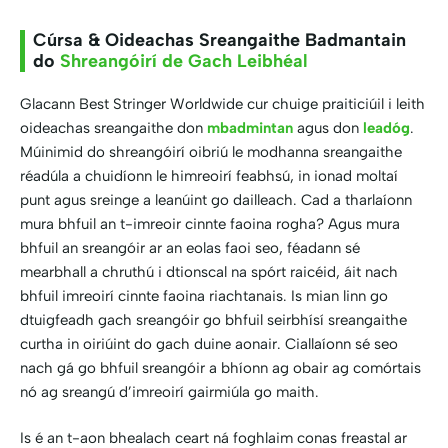
Cúrsa & Oideachas Sreangaithe Badmantain
do
Shreangóirí de Gach Leibhéal
Glacann Best Stringer Worldwide cur chuige praiticiúil i leith
oideachas sreangaithe don
mbadmintan
agus don
leadóg
.
Múinimid do shreangóirí oibriú le modhanna sreangaithe
réadúla a chuidíonn le himreoirí feabhsú, in ionad moltaí
punt agus sreinge a leanúint go dailleach. Cad a tharlaíonn
mura bhfuil an t-imreoir cinnte faoina rogha? Agus mura
bhfuil an sreangóir ar an eolas faoi seo, féadann sé
mearbhall a chruthú i dtionscal na spórt raicéid, áit nach
bhfuil imreoirí cinnte faoina riachtanais. Is mian linn go
dtuigfeadh gach sreangóir go bhfuil seirbhísí sreangaithe
curtha in oiriúint do gach duine aonair. Ciallaíonn sé seo
nach gá go bhfuil sreangóir a bhíonn ag obair ag comórtais
nó ag sreangú d’imreoirí gairmiúla go maith.
Is é an t-aon bhealach ceart ná foghlaim conas freastal ar