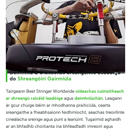
Deimhniú & Oideachas Sreangaithe Leadóige
do
Shreangóirí Gairmiúla
Tairgeann Best Stringer Worldwide
oideachas cuimsitheach
ar shreangú raicéid leadóige
agus
deimhniúchán
. Leagann
ár gcur chuige béim ar mhodhanna praiticiúla, cearta
sreangaithe a fheabhsaíonn feidhmíocht, seachas treoirlínte
cineálacha sreinge agus punt a leanúint. Tugaimid aghaidh
ar an bhfadhb choitianta ina bhféadfadh imreoirí agus