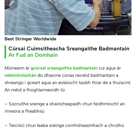
Best Stringer Worldwide
Cúrsaí Cuimsitheacha Sreangaithe Badmantain
Ar Fud an Domhain
Múineann ár
gcúrsaí sreangaithe badmantain
cuí agus ár
ndeimhniúchán
do dhaoine conas raicéid badmantain a
shreangú i gceart agus an eolaíocht taobh thiar de a thuiscint.
An méid a fhoghlaimeoidh tú:
– Socruithe sreinge a shaincheapadh chun feidhmíocht an
imreora a fheabhsú
– Teicnící chun leaba sreinge comhsheasmhach a chruthú