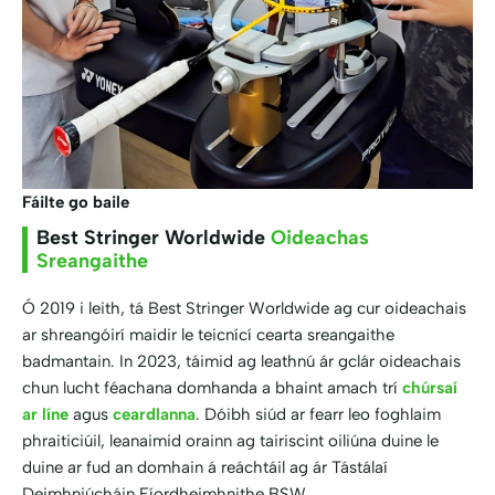
Fáilte go baile
Best Stringer Worldwide
Oideachas
Sreangaithe
Ó 2019 i leith, tá Best Stringer Worldwide ag cur oideachais
ar shreangóirí maidir le teicnící cearta sreangaithe
badmantain. In 2023, táimid ag leathnú ár gclár oideachais
chun lucht féachana domhanda a bhaint amach trí
chúrsaí
ar líne
agus
ceardlanna
. Dóibh siúd ar fearr leo foghlaim
phraiticiúil, leanaimid orainn ag tairiscint oiliúna duine le
duine ar fud an domhain á reáchtáil ag ár Tástálaí
Deimhniúcháin Fíordheimhnithe BSW.