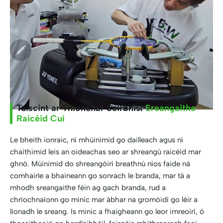
Tuiscint ar Thionchar Seirbhísí
Sreangaithe
Raicéid Cuí
Le bheith ionraic, ní mhúinimid go dailleach agus ní
chaithimid leis an oideachas seo ar shreangú raicéid mar
ghnó. Múinimid do shreangóirí breathnú níos faide ná
comhairle a bhaineann go sonrach le branda, mar tá a
mhodh sreangaithe féin ag gach branda, rud a
chríochnaíonn go minic mar ábhar na gromóidí go léir a
líonadh le sreang. Is minic a fhaigheann go leor imreoirí, ó