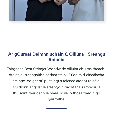
Ár gCúrsaí Deimhniúcháin & Oiliúna i Sreangú
Raicéid
Tairgeann Best Stringer Worldwide oiliúint chuimsitheach i
dteicnící sreangaithe badmantain. Clúdaímid cineálacha
sreinge, coigeartú punt, agus teicneolaíocht raicéid.
Cuidíonn ár gclár le sreangóirí riachtanais imreoirí a
thuiscint thar gach leibhéal scile, ó thosaitheoirí go
gairmithe.