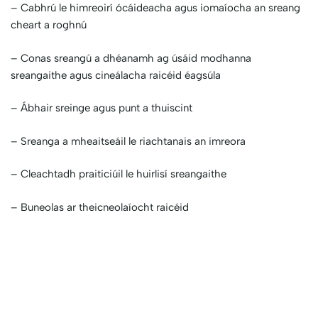
– Cabhrú le himreoirí ócáideacha agus iomaíocha an sreang
cheart a roghnú
– Conas sreangú a dhéanamh ag úsáid modhanna
sreangaithe agus cineálacha raicéid éagsúla
– Ábhair sreinge agus punt a thuiscint
– Sreanga a mheaitseáil le riachtanais an imreora
– Cleachtadh praiticiúil le huirlisí sreangaithe
– Buneolas ar theicneolaíocht raicéid