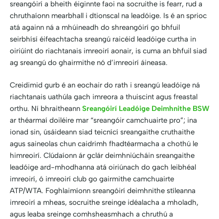
sreangóirí a bheith éiginnte faoi na socruithe is fearr, rud a
chruthaíonn mearbhall i dtionscal na leadóige. Is é an sprioc
atá againn ná a mhúineadh do shreangóirí go bhfuil
seirbhísí éifeachtacha sreangú raicéid leadóige curtha in
oiriúint do riachtanais imreoirí aonair, is cuma an bhfuil siad
ag sreangú do ghairmithe nó d’imreoirí áineasa.
Creidimid gurb é an eochair do rath i sreangú leadóige ná
riachtanais uathúla gach imreora a thuiscint agus freastal
orthu. Ní bhraitheann
Sreangóirí Leadóige Deimhnithe BSW
ar théarmaí doiléire mar “sreangóir camchuairte pro”; ina
ionad sin, úsáideann siad teicnící sreangaithe cruthaithe
agus saineolas chun caidrimh fhadtéarmacha a chothú le
himreoirí. Clúdaíonn ár gclár deimhniúcháin sreangaithe
leadóige ard-mhodhanna atá oiriúnach do gach leibhéal
imreoirí, ó imreoirí club go gairmithe camchuairte
ATP/WTA. Foghlaimíonn sreangóirí deimhnithe stíleanna
imreoirí a mheas, socruithe sreinge idéalacha a mholadh,
agus leaba sreinge comhsheasmhach a chruthú a