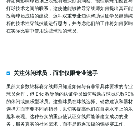
择如何影响球员场上表现有着深刻的洞察。他理解球拍设置与
打球技术之间的联系，这使他能够教导穿线师如何提出真正能
改善球员成绩的建议。这种双重专业知识帮助认证学员超越纯
粹的技术性穿线技能进行思考，并考虑他们的工作将如何影响
在实际比赛中使用这些球拍的球员。
关注休闲球员，而非仅限专业选手
虽然大多数锦标赛穿线师只知道如何与有非常具体要求的专业
球员合作，但 Eric 教导他的认证学员如何帮助占球员总数90%
的休闲或娱乐型球员。这些球员在球线选择、磅数建议和器材
选择方面需要不同的指导，以切实提高他们在自身水平上的乐
趣和表现。这种务实的重点使认证穿线师能够建立成功的业
务，服务真实的社区需求，而不是追逐顶级的锦标赛工作。