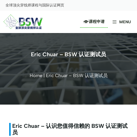
跳
全球顶尖穿线师课程与国际认证网页
至
内
课程申请
MENU
容
Eric Chuar – BSW 认证测试员
Home
|
Eric Chuar – BSW 认证测试员
Eric Chuar – 认识您值得信赖的 BSW 认证测试
员