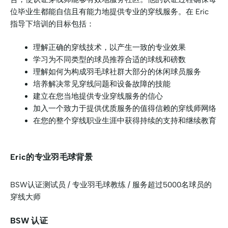
位毕业生都能自信且有能力地提供专业的穿线服务。在 Eric
指导下培训的目标包括：
理解正确的穿线技术，以产生一致的专业效果
学习为不同类型的球员推荐合适的球线和磅数
理解如何为构成羽毛球社群大部分的休闲球员服务
培养解决常见穿线问题和设备故障的技能
建立在您当地提供专业穿线服务的信心
加入一个致力于提供优质服务的值得信赖的穿线师网络
在您的整个穿线职业生涯中获得持续的支持和继续教育
Eric的专业羽毛球背景
BSW认证测试员 / 专业羽毛球教练 / 服务超过5000名球员的
穿线大师
BSW 认证