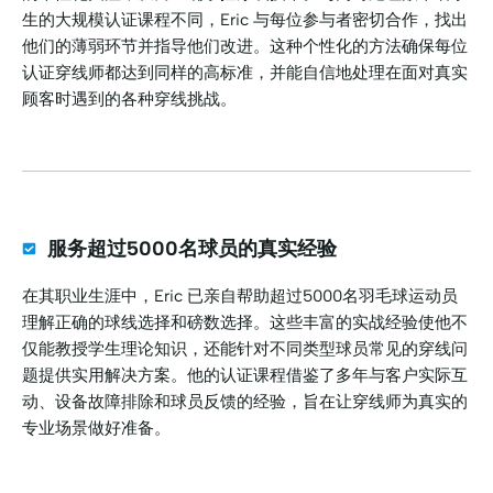
生的大规模认证课程不同，Eric 与每位参与者密切合作，找出
他们的薄弱环节并指导他们改进。这种个性化的方法确保每位
认证穿线师都达到同样的高标准，并能自信地处理在面对真实
顾客时遇到的各种穿线挑战。
服务超过5000名球员的真实经验
在其职业生涯中，Eric 已亲自帮助超过5000名羽毛球运动员
理解正确的球线选择和磅数选择。这些丰富的实战经验使他不
仅能教授学生理论知识，还能针对不同类型球员常见的穿线问
题提供实用解决方案。他的认证课程借鉴了多年与客户实际互
动、设备故障排除和球员反馈的经验，旨在让穿线师为真实的
专业场景做好准备。