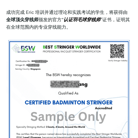
成功完成 Eric 培训并通过理论和实践考试的学生，将获得由
全球顶尖穿线师
颁发的官方“
认证羽毛球穿线师
”证书，证明其
在全球范围内的专业穿线能力。