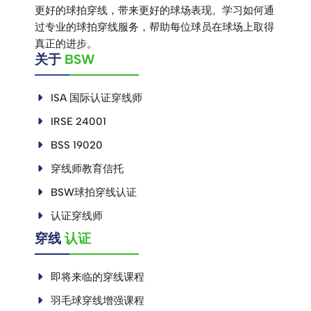
更好的球拍穿线，带来更好的球场表现。学习如何通
过专业的球拍穿线服务，帮助每位球员在球场上取得
真正的进步。
关于
BSW
ISA 国际认证穿线师
IRSE 24001
BSS 19020
穿线师教育信托
BSW球拍穿线认证
认证穿线师
穿线
认证
即将来临的穿线课程
羽毛球穿线增强课程