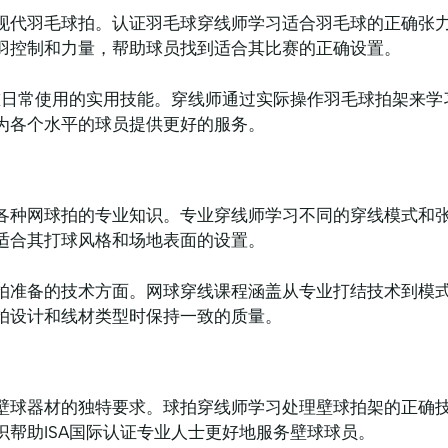
现代羽毛球拍。认证羽毛球穿线师学习适合羽毛球的正确张
羽控制和力量，帮助球员找到适合其比赛的正确设置。
注重日常使用的实用技能。穿线师通过实际操作羽毛球拍架来
为各个水平的球员提供更好的服务。
各种网球拍的专业知识。专业穿线师学习不同的穿线模式和
适合其打球风格和场地表面的设置。
拍准备的技术方面。网球穿线课程涵盖从专业打结技术到模式
拍设计和线材类型时保持一致的质量。
壁球器材的独特要求。球拍穿线师学习处理壁球拍架的正确
识帮助ISA国际认证专业人士更好地服务壁球球员。