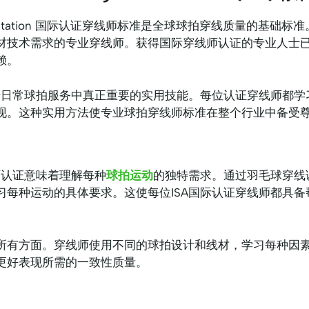
ger Accreditation 国际认证穿线师标准是全球球拍穿线质量的
材技术需求的专业穿线师。获得国际穿线师认证的专业人士
赖。
于日常球拍服务中真正重要的实用技能。每位认证穿线师都学
现。这种实用方法使专业球拍穿线师标准在整个行业中备受
师认证意味着理解每种
球拍运动
的独特需求。通过羽毛球穿线
习每种运动的具体要求。这使每位ISA国际认证穿线师都具
所有方面。穿线师使用不同的球拍设计和线材，学习每种因
更好表现所需的一致性质量。