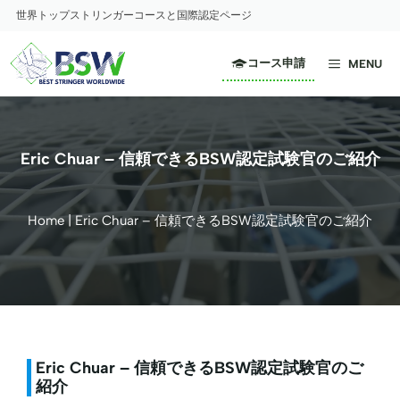
コ
世界トップストリンガーコースと国際認定ページ
ン
テ
コース申請
MENU
ン
ツ
へ
ス
Eric Chuar – 信頼できるBSW認定試験官のご紹介
キ
ッ
プ
Home
|
Eric Chuar – 信頼できるBSW認定試験官のご紹介
Eric Chuar – 信頼できるBSW認定試験官のご
紹介