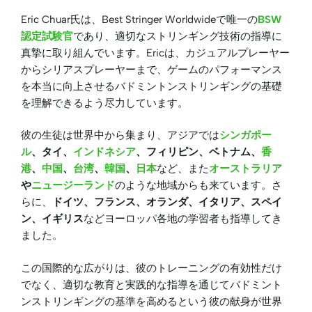
Eric Chuar氏は、Best Stringer Worldwideで唯一の
BSW
認定試験官
であり、適切なストリンギング技術の指導に
真摯に取り組んでいます。Ericは、カジュアルプレーヤー
からシリアスプレーヤーまで、ゲームのパフォーマンス
を本当に向上させるバドミントンストリンギングの基礎
を理解できるよう尽力しています。
彼の生徒は世界中から集まり、アジアでは
シンガポー
ル
、タイ、
インドネシア
、フィリピン、ベトナム、
香
港
、
中国
、
台湾
、
韓国
、
日本
など、また
オーストラリア
や
ニュージーランド
のような地域からも来ています。さ
らに、
ドイツ、フランス、オランダ、イタリア、スペイ
ン、イギリス
などヨーロッパ各地の学習者も指導してき
ました。
この国際的な広がりは、彼のトレーニングの有効性だけ
でなく、適切な教育と実践的な指導を通じてバドミント
ンストリンギングの基準を高めるという彼の献身が世界