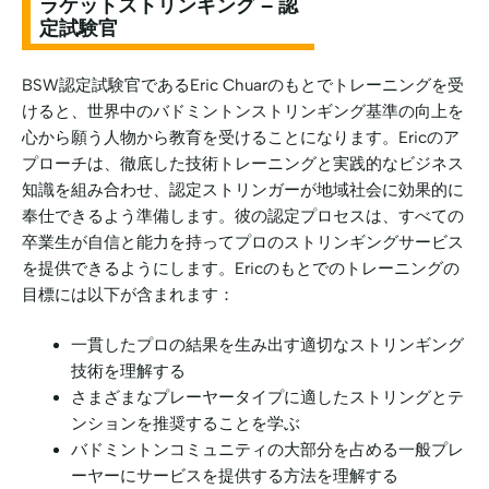
ラケットストリンギング –
認
定試験官
BSW認定試験官であるEric Chuarのもとでトレーニングを受
けると、世界中のバドミントンストリンギング基準の向上を
心から願う人物から教育を受けることになります。Ericのア
プローチは、徹底した技術トレーニングと実践的なビジネス
知識を組み合わせ、認定ストリンガーが地域社会に効果的に
奉仕できるよう準備します。彼の認定プロセスは、すべての
卒業生が自信と能力を持ってプロのストリンギングサービス
を提供できるようにします。Ericのもとでのトレーニングの
目標には以下が含まれます：
一貫したプロの結果を生み出す適切なストリンギング
技術を理解する
さまざまなプレーヤータイプに適したストリングとテ
ンションを推奨することを学ぶ
バドミントンコミュニティの大部分を占める一般プレ
ーヤーにサービスを提供する方法を理解する