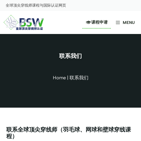
跳
全球顶尖穿线师课程与国际认证网页
至
内
课程申请
MENU
容
联系我们
Home
|
联系我们
联系全球顶尖穿线师（羽毛球、网球和壁球穿线课
程）