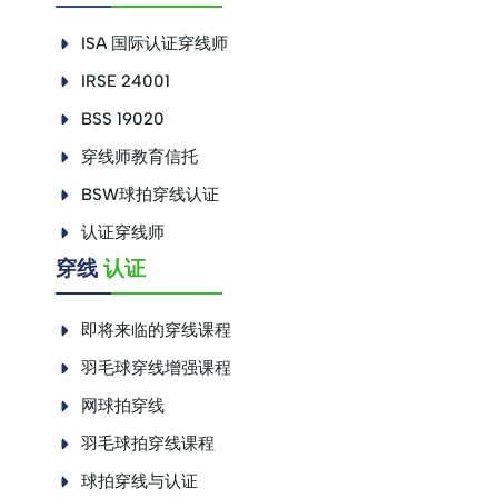
ISA 国际认证穿线师
IRSE 24001
BSS 19020
穿线师教育信托
BSW球拍穿线认证
认证穿线师
穿线
认证
即将来临的穿线课程
羽毛球穿线增强课程
网球拍穿线
羽毛球拍穿线课程
球拍穿线与认证