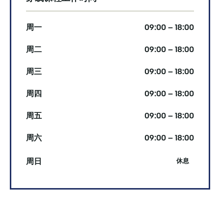
周一
09:00 – 18:00
周二
09:00 – 18:00
周三
09:00 – 18:00
周四
09:00 – 18:00
周五
09:00 – 18:00
周六
09:00 – 18:00
周日
休息