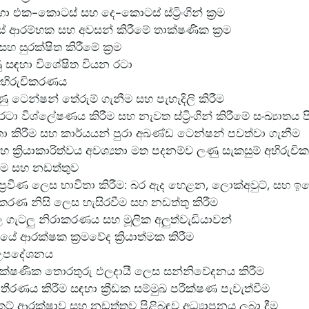
හා එක-කොටස් සහ දෙ-කොටස් ස්ට්‍රිංගින් ක්‍රම
ස් ආරම්භක සහ අවසන් කිරීමේ තාක්ෂණික ක්‍රම
සහ සුරක්ෂිත කිරීමේ ක්‍රම
ු සඳහා විශේෂිත වියන රටා
අභිරුචිකරණය
 ටෙන්ෂන් තේරුම් ගැනීම සහ පැහැදිලි කිරීම
ටා විශ්ලේෂණය කිරීම සහ නැවත ස්ට්‍රිංගින් කිරීමේ සංඛ්‍යාතය 
තා කිරීම සහ කාර්යයන් පුරා අඛණ්ඩ ටෙන්ෂන් පවත්වා ගැනීම
 සහ ක්‍රියාකාරිත්වය අවශ්‍යතා මත පදනම්ව ලණු සැකසුම් අභිරු
රීම සහ නඩත්තුව
න්ත්‍ර ප්‍රවීණ ලෙස භාවිතා කිරීම: බර ඇද හෙළන, ලොක්අවුට්, සහ ඉ
් උපකරණ නිසි ලෙස හැසිරවීම සහ නඩත්තු කිරීම
වල ගැටලු නිරාකරණය සහ මූලික අලුත්වැඩියාවන්
ාශයේ ආරක්ෂක ක්‍රමවේද ක්‍රියාත්මක කිරීම
 උපදේශනය
ාක්ෂණික තොරතුරු ඵලදායී ලෙස සන්නිවේදනය කිරීම
ීරණය කිරීම සඳහා ක්‍රීඩක සම්මුඛ පරීක්ෂණ පැවැත්වීම
කට් ආරක්ෂාව සහ නඩත්තුව පිළිබඳව අධ්‍යාපනය ලබා දීම