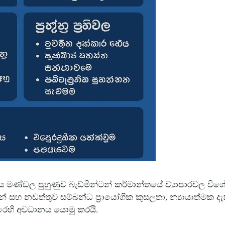
කාර්ය මණ්ඩල පුහුණුව බැඩ්මින්ටන් කර්මාන්තයේ ව්‍යාපාරවල විශ
ංගින් සහ නඩත්තුව සම්බන්ධ ප්‍රායෝගික කුසලතා, න්‍යායාත්මක
රෙහි අවධානය යොමු කරයි.