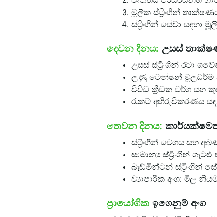
මූලික ස්ට්‍රිංගින් තාක්ෂ
ස්ට්‍රිංගින් සේවා සඳහා
දෙවන දිනය:
උසස් තාක්ෂණ
උසස් ස්ට්‍රිංගින් රටා ග
ලණු ටෙන්ෂන් මූලධර්ම ස
විවිධ ක්‍රීඩක වර්ග සහ
රැකට් අභිරුචිකරණය සඳහා
තෙවන දිනය:
කාර්යක්ෂමතා
ස්ට්‍රිංගින් වේගය සහ අඛ
සාමාන්‍ය ස්ට්‍රිංගින් ගැට
බැඩ්මින්ටන් ස්ට්‍රිංගින්
ව්‍යාපාරික අංශ: මිල
ප්‍රායෝගික
ඉගෙනුම් අංග