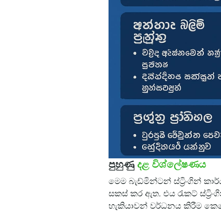
පුහුණු
දළ විශ්ලේෂණය
මෙම බැඩ්මින්ටන් ස්ට්‍රිංගින් 
සකස් කර ඇත. එය රැකට් ස්ට්‍රි
හැකියාවන් වර්ධනය කිරීම කෙ