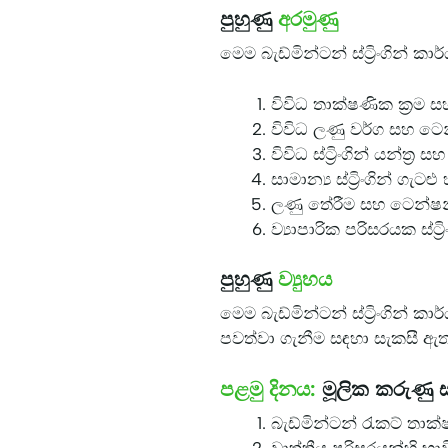
පුහුණු
අරමුණු
මෙම බැඩ්මින්ටන් ස්ට්‍රිංගින
විවිධ තාක්ෂණික ක්‍රම සහ
විවිධ ලණු වර්ග සහ ටෙන්
විවිධ ස්ට්‍රිංගින් යන්ත
සාමාන්‍ය ස්ට්‍රිංගින් ගැට
ලණු තේරීම සහ ටෙන්ෂන්
ව්‍යාපාරික පරිසරයක ස්ට්‍
පුහුණු
ව්‍යුහය
මෙම බැඩ්මින්ටන් ස්ට්‍රිංගින් 
පවත්වා ගැනීම සඳහා සැකසී ඇ
පළමු දිනය:
මූලික කරුණු ස
බැඩ්මින්ටන් රැකට් තා
වෘත්තීය පරිසරයන්හි භා