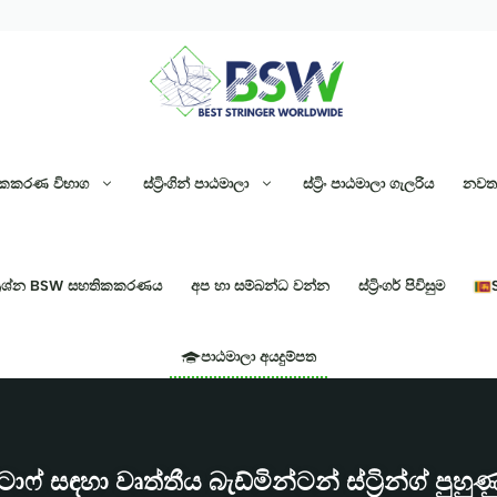
හතිකකරණ විභාග
ස්ට්‍රිංගින් පාඨමාලා
ස්ට්‍රිං පාඨමාලා ගැලරිය
නවතම
්‍රශ්න BSW සහතිකකරණය
අප හා සම්බන්ධ වන්න
ස්ට්‍රිංගර් පිවිසුම
පාඨමාලා අයදුම්පත
ටාෆ් සඳහා වෘත්තීය බැඩ්මින්ටන් ස්ට්‍රින්ග් පුහු