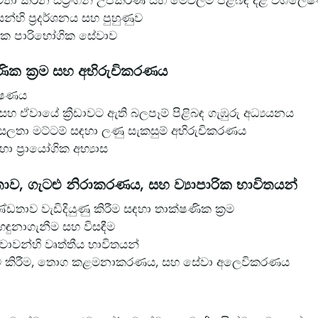
ණයන්හි ප්‍රදර්ශනය සහ පුහුණුව
 මූලික පාරිභෝගික සේවාව
ික ක්‍රම සහ අභිරුචිකරණය
වේෂණය
හ ඒවායේ ක්‍රීඩාවට ඇති බලපෑම් පිළිබඳ ගැඹුරු අධ්‍යයනය
 කුසලතා මට්ටම් සඳහා ලණු සැකසුම් අභිරුචිකරණය
 ප්‍රායෝගික අභ්‍යාස
ව, ගැටළු නිරාකරණය, සහ ව්‍යාපාරික භාවිතයන්
ණ්ඩතාව වැඩිදියුණු කිරීම සඳහා තාක්ෂණික ක්‍රම
ළු හඳුනාගැනීම සහ විසඳීම
 සේවාවන්හි වෘත්තීය භාවිතයන්
 නියම කිරීම, තොග කළමනාකරණය, සහ සේවා අලෙවිකරණය