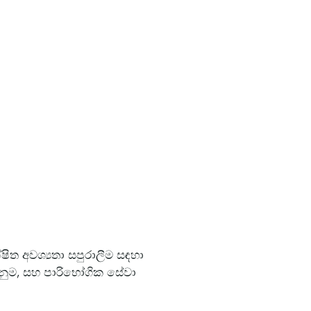
ේෂිත අවශ්‍යතා සපුරාලීම සඳහා
 දැනුම, සහ පාරිභෝගික සේවා