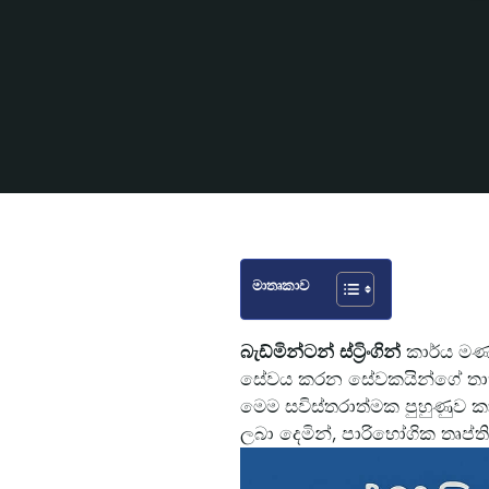
මාතෘකාව
බැඩ්මින්ටන් ස්ට්‍රිංගින්
කාර්ය මණ්
සේවය කරන සේවකයින්ගේ තාක්ෂණ
මෙම සවිස්තරාත්මක පුහුණුව කා
ලබා දෙමින්, පාරිභෝගික තෘප්ති