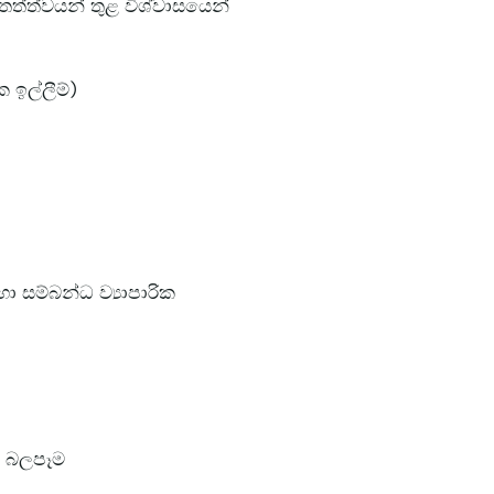
 තත්ත්වයන් තුළ විශ්වාසයෙන්
ක ඉල්ලීම්)
 හා සම්බන්ධ ව්‍යාපාරික
හි බලපෑම