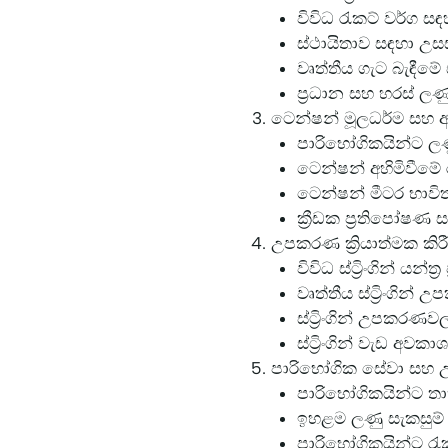
විවිධ රැකට් වර්ග සඳ
ස්ථායිතාව සඳහා උස
වෘත්තීය ගැට බැඳීමේ 
ප්‍රධාන සහ හරස් ලණ
ටෙන්ෂන් මූලධර්ම සහ 
පාරිභෝගිකයින්ට ලණු
ටෙන්ෂන් අහිමිවීමේ ර
ටෙන්ෂන් මීටර භාවි
ක්‍රීඩක ප්‍රතිපෝෂණ
උපකරණ ක්‍රියාත්මක කි
විවිධ ස්ට්‍රිංගින් ය
වෘත්තීය ස්ට්‍රිංගින
ස්ට්‍රිංගින් උපකරණ
ස්ට්‍රිංගින් වැඩ අවක
පාරිභෝගික සේවා සහ
පාරිභෝගිකයින්ට ත
ඉහළම ලණු සැකසුම් ත
පාරිභෝගිකයින්ට රැ