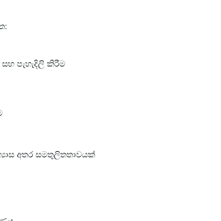
ත:
සහ පැහැදිලි කිරීම
ම
 අභ්‍යාස අතර සමතුලිතතාවයක්
ේෂණය