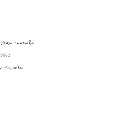
පිළිබඳව උපදෙස් දීම
චිකරණය
ලෙක්ට්‍රොනික