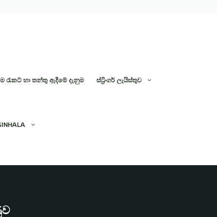
 රැකට් හා තන්තු ඇදීමේ දැනුම
ස්ට්‍රිංගර් ලැයිස්තුව
SINHALA
ණුව