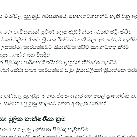
් කාර්ය මණ්ඩල පුහුණුව අවසානයේ, සහභාගිවන්නන්ට හැකි වනු ඇ
 රටා භාවිතයෙන් ප්‍රවීණ ලෙස බැඩ්මින්ටන් රැකට් ස්ට්‍රිං කිරීම
ෂන් වලින් රැකට් ක්‍රියාකාරීත්වයට ඇති බලපෑම තේරුම් ගැනීම 
්‍ර සහ උපකරණ කාර්යක්ෂමව ක්‍රියාත්මක කිරීම සහ නඩත්තු කිරීම
ළු හඳුනාගැනීම සහ විසඳීම
 පිළිබඳව පාරිභෝගිකයින්ට දැනුවත් නිර්දේශ සැපයීම
රිංගින් සේවා සඳහා කාර්යක්ෂම වැඩ ක්‍රියාවලියන් ක්‍රියාත්මක කිරී
කාර්ය මණ්ඩල පුහුණුව න්‍යායාත්මක දැනුම සහ පුළුල් ප්‍රායෝගික
ත. සාමාන්‍ය පුහුණු කාලසටහනක ඇතුළත් වන්නේ:
හ මූලික තාක්ෂණික ක්‍රම
ක්ෂණය සහ ලණු ලක්ෂණ පිළිබඳ හැඳින්වීම
විතා කරන ස්ට්‍රිංගින් උපකරණ සහ මෙවලම් පිළිබඳ දළ විශ්ල