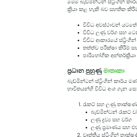
මෙම බැඩ්මින්ටන් ස්ට්‍රිංගින
ක්‍රියා කළ හැකි බව සහතික කිර
විවිධ අවස්ථාවන් යටතේ බහ
විවිධ ලණු වර්ග සහ ටෙ
විවිධ ආකාරයේ ස්ට්‍රිංගින්
තත්ත්ව පරීක්ෂා කිරීම් සහ
පාරිභෝගික අන්තර්ක්‍ර
ප්‍රධාන පුහුණු
මාතෘකා
බැඩ්මින්ටන් ස්ට්‍රිංගින් කාර්ය
භාවිතයන්හි විවිධ අංශ ගැන ස
රැකට් සහ ලණු තාක්ෂ
බැඩ්මින්ටන් රැකට් වර
ලණු ද්‍රව්‍ය සහ වර්ග
ලණු ප්‍රමාණය සහ එහ
වෘත්තීය ස්ට්‍රිංගින් තාක්ෂ