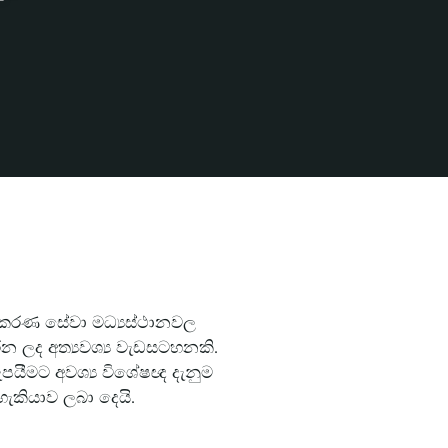
 උපකරණ සේවා මධ්‍යස්ථානවල
න ලද අත්‍යවශ්‍ය වැඩසටහනකි.
සැපයීමට අවශ්‍ය විශේෂඥ දැනුම
හැකියාව ලබා දෙයි.