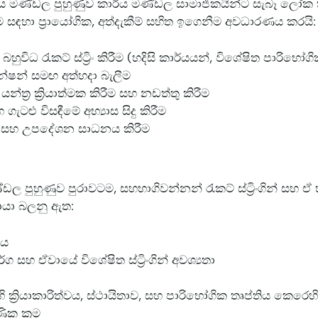
් කාර්ය මණ්ඩල පුහුණුව කාර්ය මණ්ඩල සාමාජිකයින්ට සැබෑ ලෝක
ීම සඳහා ප්‍රායෝගික, අත්දැකීම් සහිත ඉගෙනීම අවධාරණය කරයි:
ුවිධ රැකට් ස්ට්‍රිං කිරීම (හදිසි කාර්යයන්, විශේෂිත පාරිභෝගි
න්ෂන් සමඟ අත්හදා බැලීම
 යන්ත්‍ර ක්‍රියාත්මක කිරීම සහ නඩත්තු කිරීම
 ගැටළු විසඳීමේ අභ්‍යාස සිදු කිරීම
ියා සහ උපදේශන සාධනය කිරීම
 මණ්ඩල පුහුණුව පුරාවටම, සහභාගිවන්නන් රැකට් ස්ට්‍රිංගින් සහ ඒ
ොයා බලනු ඇත:
ණය
්ග සහ ඒවායේ විශේෂිත ස්ට්‍රිංගින් අවශ්‍යතා
ි ක්‍රියාකාරිත්වය, ස්ථායිතාව, සහ පාරිභෝගික තෘප්තිය කෙරෙ
ණික ක්‍රම