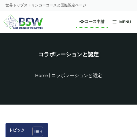
コ
世界トップストリンガーコースと国際認定ページ
ン
テ
コース申請
MENU
ン
ツ
へ
ス
コラボレーションと認定
キ
ッ
プ
Home
|
コラボレーションと認定
トピック