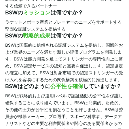
する信頼できるパートナー
BSWの
ミッション
は何ですか？
ラケットスポーツ産業とプレーヤーのニーズをサポートする
堅固な認証システムを提供する
BSWの
戦略的成果
は何ですか？
BSWは国際的に信頼される認証システムを提供し、国際的お
よび業界のニーズを満たす新しい評価プログラムを開発しま
す。BSWは能力開発を通じてストリンガーの専門性向上に努
め、BSW認定サービスの認知と需要を促進します。認定協定
の確立に加えて、BSWは対象市場での認定ストリンガーの受
け入れを容易にするための関係構築を積極的に推進します。
BSWはどのように
公平性を確保
していますか？
BSWは戦略的および運用レベルで認証活動の公平性を保護し
確保することに取り組んでいます。BSWは商業的、財政的、
その他の圧力が公平性を損なうことを許しません。BSWは委
員会が機器メーカー、プロ選手、スポーツ科学者、データア
ナリストなどの主要な利害関係者や関心のある関係者からの