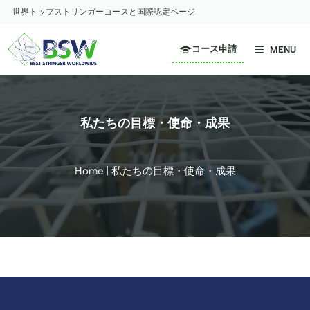
コ
世界トップストリンガーコースと国際認定ページ
ン
テ
コース申請
MENU
ン
ツ
へ
ス
私たちの目標・使命・成果
キ
ッ
プ
Home
|
私たちの目標・使命・成果