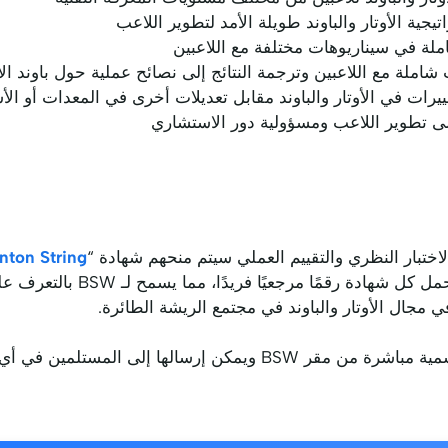
يجية الأوتار والباوند طويلة الأمد لتطوير اللاعب
لة في سيناريوهات مختلفة مع اللاعبين
شاملة مع اللاعبين وترجمة النتائج إلى نصائح عملية حول باوند الأ
يرات في الأوتار والباوند مقابل تعديلات أخرى في المعدات أو ال
لى تطوير اللاعب ومسؤولية دور الاستشاري
اختبار النظري والتقييم العملي سيتم منحهم شهادة “
nton String
“. ستحمل كل شهادة رقمًا مرجع
 مجال الأوتار والباوند في مجتمع الريشة الطائرة.
سيتم إصدار الشهادة الورقية الرسمية مباشرة من مقر BSW ويمكن إرسال