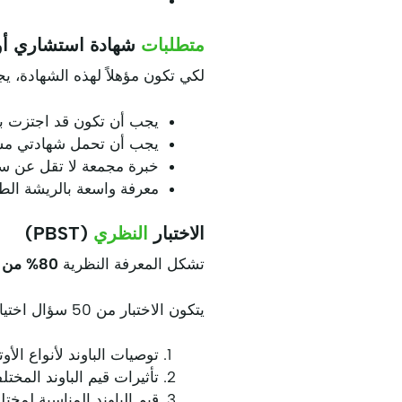
متطلبات
شهادة استشاري أوتار
لكي تكون مؤهلاً لهذه الشهادة، ي
يجب أن تكون قد اجتزت بنجاح شهادتي مستشا
يجب أن تحمل شهادتي مستشار الأوتار المعتمد (CSA-B) و
خبرة مجمعة لا تقل عن سنتين كمس
معرفة واسعة بالريشة الطائ
الاختبار
النظري
(PBST)
تشكل المعرفة النظرية
80%
من 
يتكون الاختبار من 50 سؤال اختيار من متعدد تغطي ما يلي:
توصيات الباوند لأنواع الأو
تأثيرات قيم الباوند المخت
قيم الباوند المناسبة لمخت