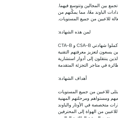
ما تركز شهادة CSA-B على أنواع الأوتار وتركز شهادة CTA-B على الباوند، فإن شهادة PBST تجمع بين المجالين وتتوسع فيهما.
ات الباوند معًا، مما يمكّنهم من
ة للاعبين من جميع المستويات.
لمن هذه الشهادة:
ادتي CSA-B و CTA-B
ن يسعون لتعزيز معرفتهم التقنية
لذين ينتقلون إلى أدوار استشارية
ائرة في متاجر التجزئة المتقدمة
أهداف الشهادة:
لمثلى للاعبين من جميع المستويات
لعبهم ومستواهم ومرحلتهم المهنية
ات متخصصة في الأوتار والباوند
للاعبين من الهواة إلى المحترفين
 مجتمع الريشة الطائرة العالمي