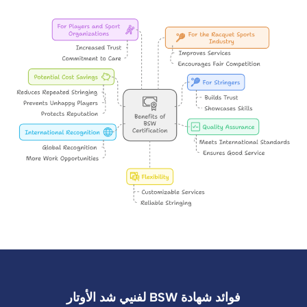
فوائد شهادة BSW لفنيي شد الأوتار