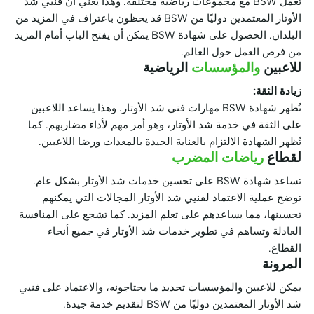
تعمل BSW مع مجموعات رياضية مختلفة. وهذا يعني أن فنيي شد
الأوتار المعتمدين دوليًا من BSW قد يحظون باعتراف في المزيد من
البلدان. الحصول على شهادة BSW يمكن أن يفتح الباب أمام المزيد
من فرص العمل حول العالم.
للاعبين
والمؤسسات
الرياضية
زيادة الثقة:
تُظهر شهادة BSW مهارات فني شد الأوتار. وهذا يساعد اللاعبين
على الثقة في خدمة شد الأوتار، وهو أمر مهم لأداء مضاربهم. كما
تُظهر الشهادة الالتزام بالعناية الجيدة بالمعدات ورضا اللاعبين.
لقطاع
رياضات المضرب
تساعد شهادة BSW على تحسين خدمات شد الأوتار بشكل عام.
توضح عملية الاعتماد لفنيي شد الأوتار المجالات التي يمكنهم
تحسينها، مما يساعدهم على تعلم المزيد. كما تشجع على المنافسة
العادلة وتساهم في تطوير خدمات شد الأوتار في جميع أنحاء
القطاع.
المرونة
يمكن للاعبين والمؤسسات تحديد ما يحتاجونه، والاعتماد على فنيي
شد الأوتار المعتمدين دوليًا من BSW لتقديم خدمة جيدة.