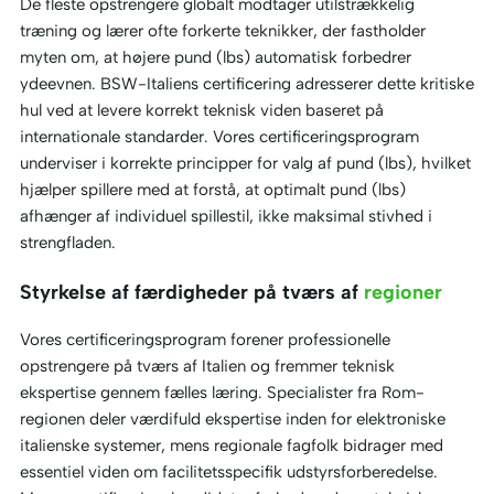
De fleste opstrengere globalt modtager utilstrækkelig
træning og lærer ofte forkerte teknikker, der fastholder
myten om, at højere pund (lbs) automatisk forbedrer
ydeevnen. BSW-Italiens certificering adresserer dette kritiske
hul ved at levere korrekt teknisk viden baseret på
internationale standarder. Vores certificeringsprogram
underviser i korrekte principper for valg af pund (lbs), hvilket
hjælper spillere med at forstå, at optimalt pund (lbs)
afhænger af individuel spillestil, ikke maksimal stivhed i
strengfladen.
Styrkelse af færdigheder på tværs af
regioner
Vores certificeringsprogram forener professionelle
opstrengere på tværs af Italien og fremmer teknisk
ekspertise gennem fælles læring. Specialister fra Rom-
regionen deler værdifuld ekspertise inden for elektroniske
italienske systemer, mens regionale fagfolk bidrager med
essentiel viden om facilitetsspecifik udstyrsforberedelse.