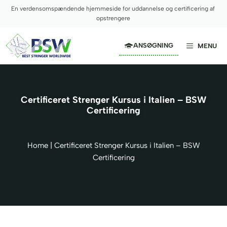
Hop
En verdensomspændende hjemmeside for uddannelse og certificering af
til
opstrengere
indhold
ANSØGNING
MENU
Certificeret Strenger Kursus i Italien – BSW
Certificering
Home
|
Certificeret Strenger Kursus i Italien – BSW
Certificering