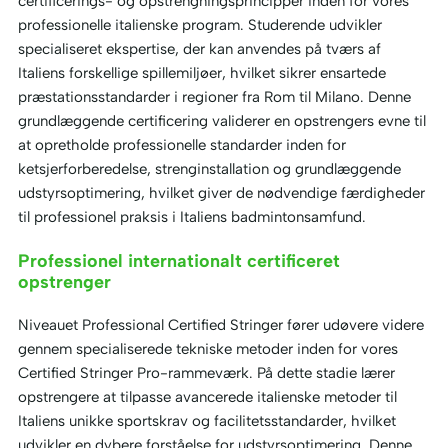
certificerings- og opstrengningsprincipper inden for vores
professionelle italienske program. Studerende udvikler
specialiseret ekspertise, der kan anvendes på tværs af
Italiens forskellige spillemiljøer, hvilket sikrer ensartede
præstationsstandarder i regioner fra Rom til Milano. Denne
grundlæggende certificering validerer en opstrengers evne til
at opretholde professionelle standarder inden for
ketsjerforberedelse, strenginstallation og grundlæggende
udstyrsoptimering, hvilket giver de nødvendige færdigheder
til professionel praksis i Italiens badmintonsamfund.
Professionel internationalt certificeret
opstrenger
Niveauet Professional Certified Stringer fører udøvere videre
gennem specialiserede tekniske metoder inden for vores
Certified Stringer Pro-rammeværk. På dette stadie lærer
opstrengere at tilpasse avancerede italienske metoder til
Italiens unikke sportskrav og facilitetsstandarder, hvilket
udvikler en dybere forståelse for udstyrsoptimering. Denne