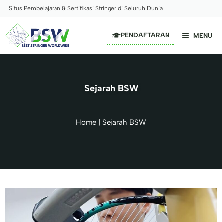
Langsung
Situs Pembelajaran & Sertifikasi Stringer di Seluruh Dunia
ke
isi
PENDAFTARAN
MENU
Sejarah BSW
Home
|
Sejarah BSW