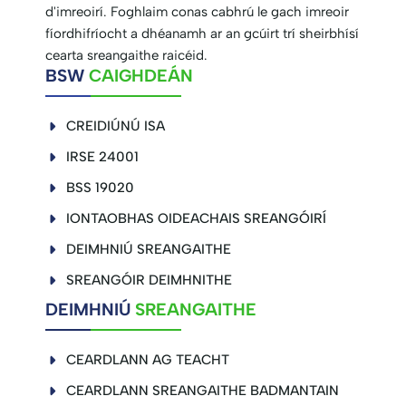
d'imreoirí. Foghlaim conas cabhrú le gach imreoir
fíordhifríocht a dhéanamh ar an gcúirt trí sheirbhísí
cearta sreangaithe raicéid.
BSW
CAIGHDEÁN
CREIDIÚNÚ ISA
IRSE 24001
BSS 19020
IONTAOBHAS OIDEACHAIS SREANGÓIRÍ
DEIMHNIÚ SREANGAITHE
SREANGÓIR DEIMHNITHE
DEIMHNIÚ
SREANGAITHE
CEARDLANN AG TEACHT
CEARDLANN SREANGAITHE BADMANTAIN