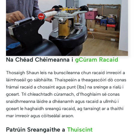
Na Chéad Chéimeanna i
gCúram Racaid
Thosaigh Shaun leis na bunscileanna chun racaid imreoirí a
láimhseáil go sábháilte. Thaispeáin a theagascóirí dó conas
frámaí racaid a chosaint agus punt (lbs) na sreinge a rialú i
gceart. Trí chleachtadh cúramach, d’fhoghlaim sé conas
snaidhmeanna láidre a dhéanamh agus racaid a ullmhú i
gceart le haghaidh sreangú racaid, ag tarraingt ar a thaithí
mar imreoir agus cóitseálaí araon.
Patrúin Sreangaithe a
Thuiscint