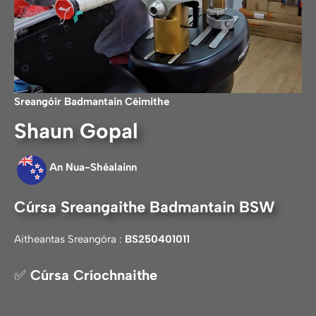
Sreangóir Badmantain
Céimithe
Shaun Gopal
An Nua-Shéalainn
Cúrsa Sreangaithe Badmantain BSW
Aitheantas Sreangóra :
BS250401011
✅
Cúrsa Críochnaithe