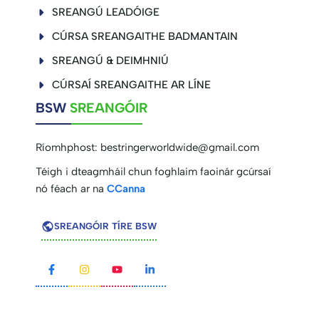
SREANGÚ LEADÓIGE
CÚRSA SREANGAITHE BADMANTAIN
SREANGÚ & DEIMHNIÚ
CÚRSAÍ SREANGAITHE AR LÍNE
BSW
SREANGÓIR
Ríomhphost:
bestringerworldwide@gmail.com
Téigh i dteagmháil chun foghlaim faoinár gcúrsaí
nó féach ar na
CCanna
SREANGÓIR TÍRE BSW