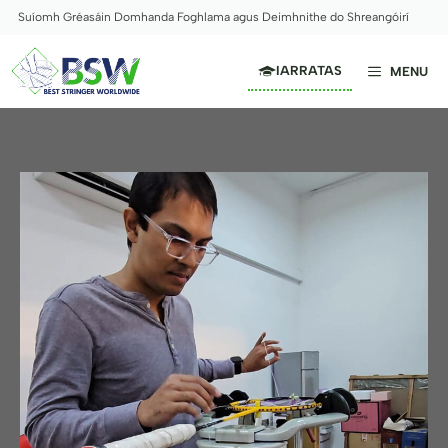
Skip
Suíomh Gréasáin Domhanda Foghlama agus Deimhnithe do Shreangóirí
to
content
IARRATAS
MENU