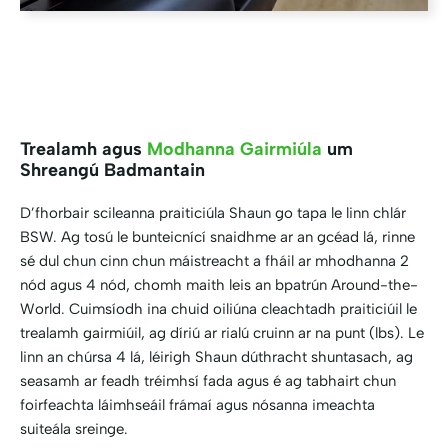
Trealamh agus
Modhanna Gairmiúla
um
Shreangú Badmantain
D’fhorbair scileanna praiticiúla Shaun go tapa le linn chlár
BSW. Ag tosú le bunteicnící snaidhme ar an gcéad lá, rinne
sé dul chun cinn chun máistreacht a fháil ar mhodhanna 2
nód agus 4 nód, chomh maith leis an bpatrún Around-the-
World. Cuimsíodh ina chuid oiliúna cleachtadh praiticiúil le
trealamh gairmiúil, ag díriú ar rialú cruinn ar na punt (lbs). Le
linn an chúrsa 4 lá, léirigh Shaun dúthracht shuntasach, ag
seasamh ar feadh tréimhsí fada agus é ag tabhairt chun
foirfeachta láimhseáil frámaí agus nósanna imeachta
suiteála sreinge.