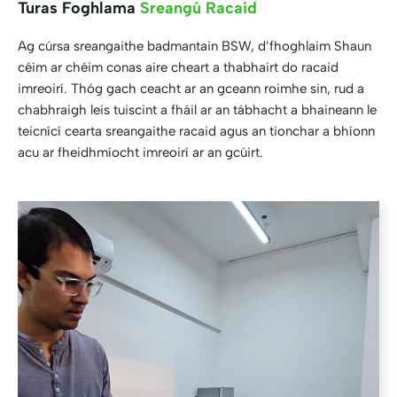
Turas Foghlama
Sreangú Racaid
Ag cúrsa sreangaithe badmantain BSW, d’fhoghlaim Shaun
céim ar chéim conas aire cheart a thabhairt do racaid
imreoirí. Thóg gach ceacht ar an gceann roimhe sin, rud a
chabhraigh leis tuiscint a fháil ar an tábhacht a bhaineann le
teicnící cearta sreangaithe racaid agus an tionchar a bhíonn
acu ar fheidhmíocht imreoirí ar an gcúirt.