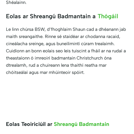
Shéalainn.
Eolas ar Shreangú Badmantain a
Thógáil
Le linn chúrsa BSW, d’fhoghlaim Shaun cad a dhéanann jab
maith sreangaithe. Rinne sé staidéar ar chodanna racaid,
cineálacha sreinge, agus buneilimintí cúram trealaimh.
Cuidíonn an bonn eolais seo leis tuiscint a fháil ar na rudaí a
theastaíonn ó imreoirí badmantain Christchurch óna
dtrealamh, rud a chuireann lena thaithí reatha mar
chóitseálaí agus mar mhúinteoir spóirt.
Eolas Teoiriciúil ar
Shreangú Badmantain