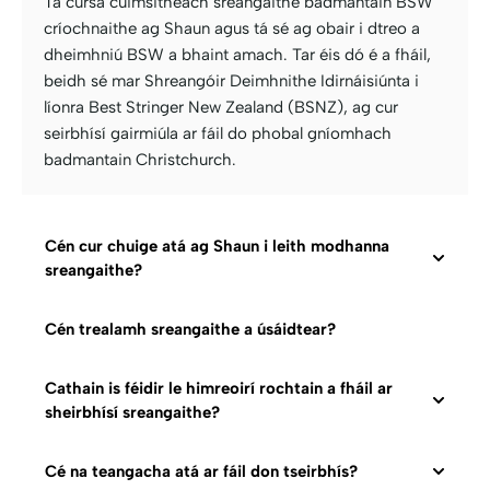
Tá cúrsa cuimsitheach sreangaithe badmantain BSW
críochnaithe ag Shaun agus tá sé ag obair i dtreo a
dheimhniú BSW a bhaint amach. Tar éis dó é a fháil,
beidh sé mar Shreangóir Deimhnithe Idirnáisiúnta i
líonra Best Stringer New Zealand (BSNZ), ag cur
seirbhísí gairmiúla ar fáil do phobal gníomhach
badmantain Christchurch.
Cén cur chuige atá ag Shaun i leith modhanna
sreangaithe?
Cén trealamh sreangaithe a úsáidtear?
Cathain is féidir le himreoirí rochtain a fháil ar
sheirbhísí sreangaithe?
Cé na teangacha atá ar fáil don tseirbhís?