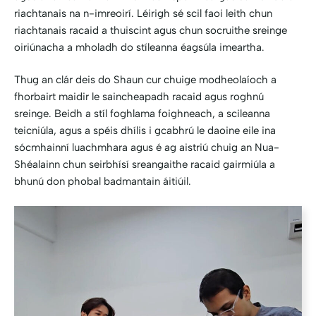
riachtanais na n-imreoirí. Léirigh sé scil faoi leith chun
riachtanais racaid a thuiscint agus chun socruithe sreinge
oiriúnacha a mholadh do stíleanna éagsúla imeartha.
Thug an clár deis do Shaun cur chuige modheolaíoch a
fhorbairt maidir le saincheapadh racaid agus roghnú
sreinge. Beidh a stíl foghlama foighneach, a scileanna
teicniúla, agus a spéis dhílis i gcabhrú le daoine eile ina
sócmhainní luachmhara agus é ag aistriú chuig an Nua-
Shéalainn chun seirbhísí sreangaithe racaid gairmiúla a
bhunú don phobal badmantain áitiúil.