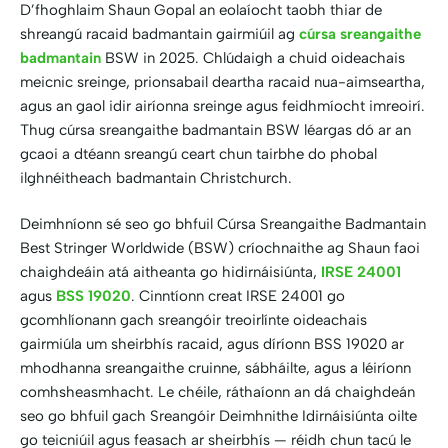
D’fhoghlaim Shaun Gopal an eolaíocht taobh thiar de
shreangú racaid badmantain gairmiúil ag
cúrsa sreangaithe
badmantain
BSW in 2025. Chlúdaigh a chuid oideachais
meicnic sreinge, prionsabail deartha racaid nua-aimseartha,
agus an gaol idir airíonna sreinge agus feidhmíocht imreoirí.
Thug cúrsa sreangaithe badmantain BSW léargas dó ar an
gcaoi a dtéann sreangú ceart chun tairbhe do phobal
ilghnéitheach badmantain Christchurch.
Deimhníonn sé seo go bhfuil Cúrsa Sreangaithe Badmantain
Best Stringer Worldwide (BSW) críochnaithe ag Shaun faoi
chaighdeáin atá aitheanta go hidirnáisiúnta,
IRSE 24001
agus
BSS 19020
. Cinntíonn creat IRSE 24001 go
gcomhlíonann gach sreangóir treoirlínte oideachais
gairmiúla um sheirbhís racaid, agus díríonn BSS 19020 ar
mhodhanna sreangaithe cruinne, sábháilte, agus a léiríonn
comhsheasmhacht. Le chéile, ráthaíonn an dá chaighdeán
seo go bhfuil gach Sreangóir Deimhnithe Idirnáisiúnta oilte
go teicniúil agus feasach ar sheirbhís — réidh chun tacú le