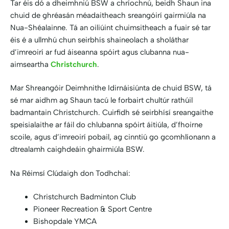
Tar éis dó a dheimhniú BSW a chríochnú, beidh Shaun ina
chuid de ghréasán méadaitheach sreangóirí gairmiúla na
Nua-Shéalainne. Tá an oiliúint chuimsitheach a fuair sé tar
éis é a ullmhú chun seirbhís shaineolach a sholáthar
d’imreoirí ar fud áiseanna spóirt agus clubanna nua-
aimseartha
Christchurch
.
Mar Shreangóir Deimhnithe Idirnáisiúnta de chuid BSW, tá
sé mar aidhm ag Shaun tacú le forbairt chultúr rathúil
badmantain Christchurch. Cuirfidh sé seirbhísí sreangaithe
speisialaithe ar fáil do chlubanna spóirt áitiúla, d’fhoirne
scoile, agus d’imreoirí pobail, ag cinntiú go gcomhlíonann a
dtrealamh caighdeáin ghairmiúla BSW.
Na Réimsí Clúdaigh don Todhchaí:
Christchurch Badminton Club
Pioneer Recreation & Sport Centre
Bishopdale YMCA