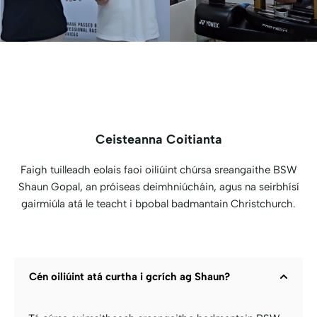
Ceisteanna Coitianta
Faigh tuilleadh eolais faoi oiliúint chúrsa sreangaithe BSW
Shaun Gopal, an próiseas deimhniúcháin, agus na seirbhísí
gairmiúla atá le teacht i bpobal badmantain Christchurch.
Cén oiliúint atá curtha i gcrích ag Shaun?