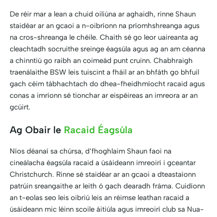
De réir mar a lean a chuid oiliúna ar aghaidh, rinne Shaun
staidéar ar an gcaoi a n-oibríonn na príomhshreanga agus
na cros-shreanga le chéile. Chaith sé go leor uaireanta ag
cleachtadh socruithe sreinge éagsúla agus ag an am céanna
a chinntiú go raibh an coimeád punt cruinn. Chabhraigh
traenálaithe BSW leis tuiscint a fháil ar an bhfáth go bhfuil
gach céim tábhachtach do dhea-fheidhmíocht racaid agus
conas a imríonn sé tionchar ar eispéireas an imreora ar an
gcúirt.
Ag Obair le
Racaid Éagsúla
Níos déanaí sa chúrsa, d’fhoghlaim Shaun faoi na
cineálacha éagsúla racaid a úsáideann imreoirí i gceantar
Christchurch. Rinne sé staidéar ar an gcaoi a dteastaíonn
patrúin sreangaithe ar leith ó gach dearadh fráma. Cuidíonn
an t-eolas seo leis oibriú leis an réimse leathan racaid a
úsáideann mic léinn scoile áitiúla agus imreoirí club sa Nua-