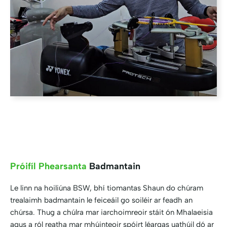
Próifíl Phearsanta
Badmantain
Le linn na hoiliúna BSW, bhí tiomantas Shaun do chúram
trealaimh badmantain le feiceáil go soiléir ar feadh an
chúrsa. Thug a chúlra mar iarchoimreoir stáit ón Mhalaeisia
agus a ról reatha mar mhúinteoir spóirt léargas uathúil dó ar