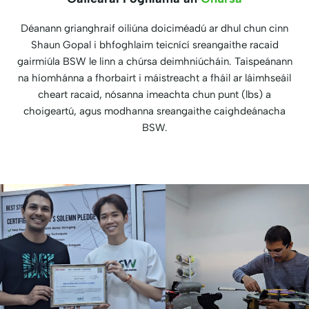
Déanann grianghraif oiliúna doiciméadú ar dhul chun cinn
Shaun Gopal i bhfoghlaim teicnící sreangaithe racaid
gairmiúla BSW le linn a chúrsa deimhniúcháin. Taispeánann
na híomhánna a fhorbairt i máistreacht a fháil ar láimhseáil
cheart racaid, nósanna imeachta chun punt (lbs) a
choigeartú, agus modhanna sreangaithe caighdeánacha
BSW.