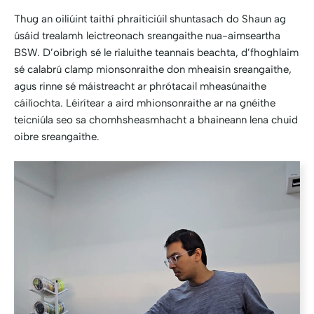
Thug an oiliúint taithí phraiticiúil shuntasach do Shaun ag
úsáid trealamh leictreonach sreangaithe nua-aimseartha
BSW. D’oibrigh sé le rialuithe teannais beachta, d’fhoghlaim
sé calabrú clamp mionsonraithe don mheaisín sreangaithe,
agus rinne sé máistreacht ar phrótacail mheasúnaithe
cáilíochta. Léirítear a aird mhionsonraithe ar na gnéithe
teicniúla seo sa chomhsheasmhacht a bhaineann lena chuid
oibre sreangaithe.