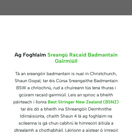
Ag Foghlaim
Sreangú Racaid Badmantain
Gairmiúil
Tá an sreangóir badmantain is nuaí in Christchurch,
Shaun Gopal, tar éis Cúrsa Sreangaithe Badmantain
BSW a chríochnú, rud a chuireann tús lena thuras i
gcúram racaid gairmiúil. Leis an sprioc a bheith
páirteach i líonra
Best Stringer New Zealand (BSNZ)
tar éis dó a bheith ina Shreangóir Deimhnithe
Idirnáisiúnta, chaith Shaun 4 lá ag foghlaim na
scileanna is gá chun cabhrú le himreoirí áitiúla a
dtrealamh a chothabháil. Léiríonn a aistear ó imreoir