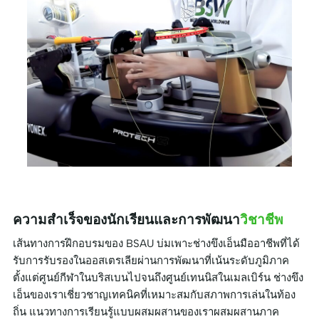
ความสำเร็จของนักเรียนและการพัฒนา
วิชาชีพ
เส้นทางการฝึกอบรมของ BSAU บ่มเพาะช่างขึงเอ็นมืออาชีพที่ได้
รับการรับรองในออสเตรเลียผ่านการพัฒนาที่เน้นระดับภูมิภาค
ตั้งแต่ศูนย์กีฬาในบริสเบนไปจนถึงศูนย์เทนนิสในเมลเบิร์น ช่างขึง
เอ็นของเราเชี่ยวชาญเทคนิคที่เหมาะสมกับสภาพการเล่นในท้อง
ถิ่น แนวทางการเรียนรู้แบบผสมผสานของเราผสมผสานภาค