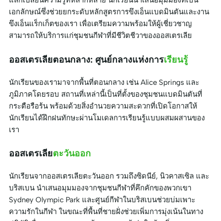
แลกเปลี่ยนความรู้ที่หลากหลาย นักเรียนนำเสนอมุมมองที่เป็น
เอกลักษณ์ซึ่งช่วยยกระดับหลักสูตรการขึงเอ็นแบดมินตันและงาน
ขึงเอ็นแร็กเก็ตของเรา เพื่อเตรียมความพร้อมให้ผู้เชี่ยวชาญ
สามารถให้บริการแก่ชุมชนกีฬาที่มีชีวิตชีวาของออสเตรเลีย
ออสเตรเลียตอนกลาง: ศูนย์กลางแห่งการ
เรียนรู้
นักเรียนของเรามาจากพื้นที่ตอนกลาง เช่น Alice Springs และ
ภูมิภาคโดยรอบ สถานที่เหล่านี้เป็นที่ตั้งของชุมชนแบดมินตันที่
กระตือรือร้น พร้อมด้วยสิ่งอำนวยความสะดวกที่เปิดโอกาสให้
นักเรียนได้ฝึกฝนทักษะผ่านโมเดลการเรียนรู้แบบผสมผสานของ
เรา
ออสเตรเลีย
ตะวันออก
นักเรียนจากออสเตรเลียตะวันออก รวมถึงซิดนีย์, นิวคาสเซิล และ
บริสเบน นำเสนอมุมมองจากชุมชนกีฬาที่คึกคักของพวกเขา
Sydney Olympic Park และศูนย์กีฬาในบริสเบนช่วยบ่มเพาะ
ความรักในกีฬา ในขณะที่พื้นที่ชายฝั่งช่วยเพิ่มการมุ่งเน้นในทาง